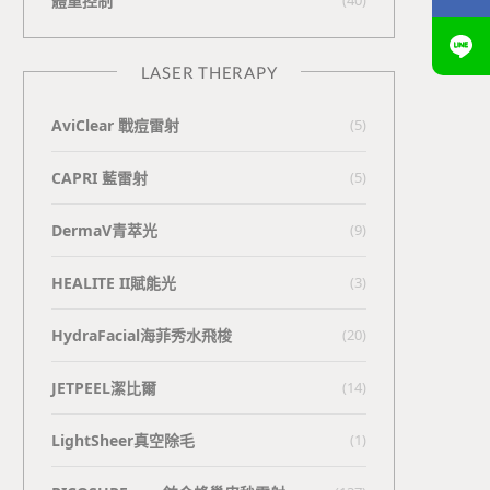
體重控制
LASER THERAPY
AviClear 戰痘雷射
(5)
CAPRI 藍雷射
(5)
DermaV青萃光
(9)
HEALITE II賦能光
(3)
HydraFacial海菲秀水飛梭
(20)
JETPEEL潔比爾
(14)
LightSheer真空除毛
(1)