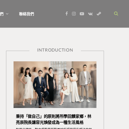
F
I
Y
V
S
們
聯絡我們
a
n
o
K
t
c
s
u
o
e
e
t
T
n
a
b
a
u
t
m
o
g
b
a
o
r
e
k
k
a
t
m
e
INTRODUCTION
秉持「做自己」的原則將所學回饋家鄉，林
亮辰院長讓容光煥發成為一種生活風格