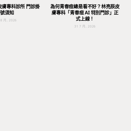
皮膚專科診所 門診掛
為何青春痘總是看不好？林亮辰皮
號須知
膚專科「青春痘 AI 特別門診」正
式上線！
 8 月, 2026
31 7 月, 2026