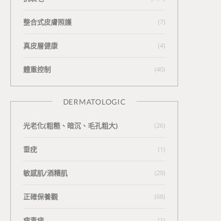
整合式皮膚照護
(7)
真皮層健康
(4)
體重控制
(40)
DERMATOLOGIC
光老化(粗糙、暗沉、毛孔粗大)
(26)
垂疣
(1)
敏感肌/酒糟肌
(29)
正確保養觀
(68)
病毒疣
(1)