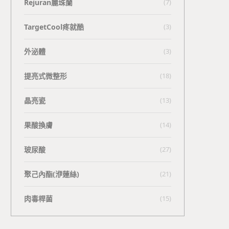
Rejuran麗珠蘭
(7)
TargetCool疼就酷
(3)
外泌體
(3)
提亮式微整形
(18)
晶亮瓷
(13)
果酸換膚
(14)
玻尿酸
(27)
聚己內酯(洢蓮絲)
(21)
肉毒桿菌
(15)