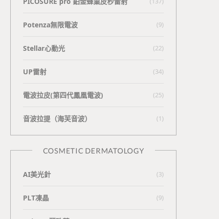
PICOSURE pro 鉑金蜂巢皮秒雷射
(137)
Potenza無限電波
(9)
Stellar心動光
(22)
UP雷射
(34)
電波拉皮(第四代鳳凰電波)
(25)
⾳波拉提（海芙⾳波）
(1)
COSMETIC DERMATOLOGY
AI美光針
(3)
PLT凍晶
(9)