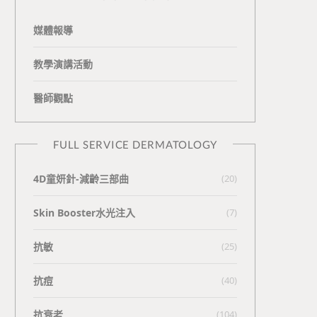
媒體報導
教學演講活動
醫師觀點
FULL SERVICE DERMATOLOGY
4D童妍針-減齡三部曲
(20)
Skin Booster水光注入
(7)
抗敏
(25)
抗痘
(40)
抗衰老
(104)