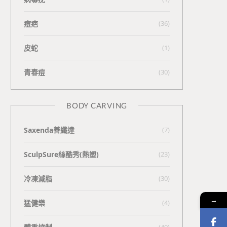
痘疤
(36)
皮蛇
(1)
青春痘
(30)
BODY CARVING
Saxenda善纖達
(7)
SculpSure絲酷秀(熱塑)
(23)
冷凍減脂
(30)
→
猛健樂
(4)
(40)