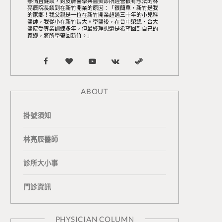
熱情且健談，對皮膚醫學與醫美診所經營很有想法的林
亮辰院長談到在新竹開業的原因：「很簡單，新竹是我
的家鄉！我父親是一位在新竹開業超過三十年的小兒科
醫師，我從小在新竹長大。學醫後，在台中榮總、台大
醫院受專業訓練多年，但最終理想還是希望回到自己的
家鄉，將所學帶回新竹。」
F
B
Y
V
S
a
l
o
K
t
ABOUT
c
o
u
o
e
掛號須知
e
g
T
n
a
b
L
u
t
m
林亮辰醫師
o
o
b
a
診所大小事
o
v
e
k
門診資訊
k
i
t
n
e
PHYSICIAN COLUMN