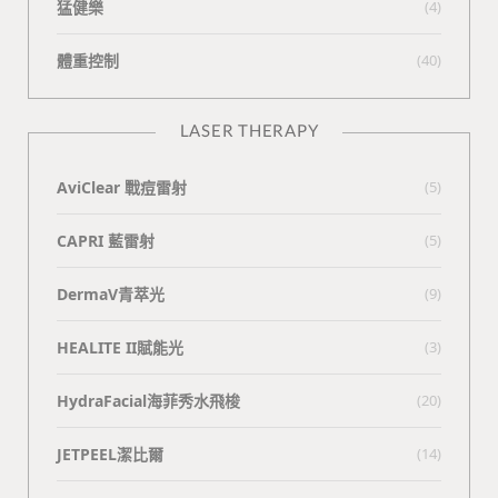
猛健樂
(4)
體重控制
(40)
LASER THERAPY
AviClear 戰痘雷射
(5)
CAPRI 藍雷射
(5)
DermaV青萃光
(9)
HEALITE II賦能光
(3)
HydraFacial海菲秀水飛梭
(20)
JETPEEL潔比爾
(14)