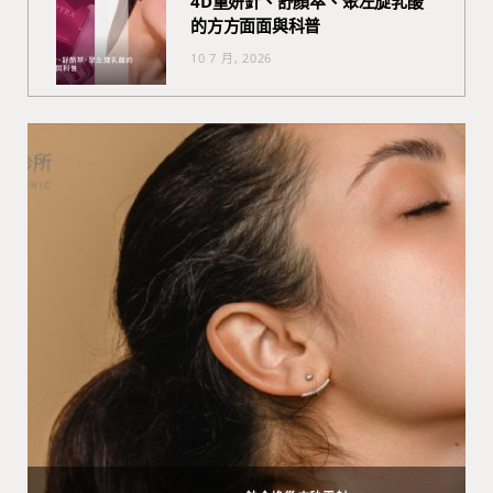
4D童妍針、舒顏萃、聚左旋乳酸
的方方面面與科普
10 7 月, 2026