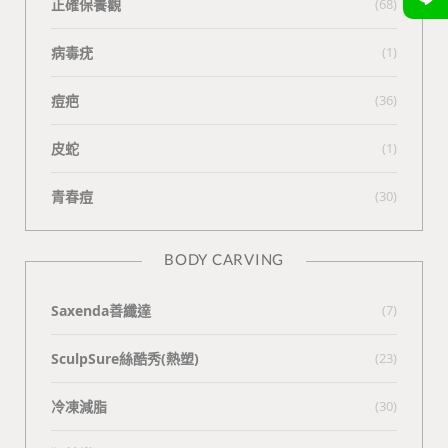
正確保養觀
(68)
病毒疣
(1)
痘疤
(36)
皮蛇
(1)
青春痘
(30)
BODY CARVING
Saxenda善纖達
(7)
SculpSure絲酷秀(熱塑)
(23)
冷凍減脂
(30)