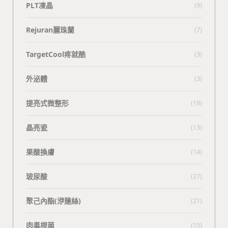
PLT凍晶
(9)
Rejuran麗珠蘭
(7)
TargetCool疼就酷
(3)
外泌體
(3)
提亮式微整形
(18)
晶亮瓷
(13)
果酸換膚
(14)
玻尿酸
(27)
聚己內酯(洢蓮絲)
(21)
肉毒桿菌
(15)