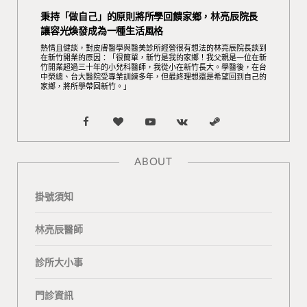
秉持「做自己」的原則將所學回饋家鄉，林亮辰院長
讓容光煥發成為一種生活風格
熱情且健談，對皮膚醫學與醫美診所經營很有想法的林亮辰院長談到
在新竹開業的原因：「很簡單，新竹是我的家鄉！我父親是一位在新
竹開業超過三十年的小兒科醫師，我從小在新竹長大。學醫後，在台
中榮總、台大醫院受專業訓練多年，但最終理想還是希望回到自己的
家鄉，將所學帶回新竹。」
F
B
Y
V
S
a
l
o
K
t
ABOUT
c
o
u
o
e
掛號須知
e
g
T
n
a
b
L
u
t
m
林亮辰醫師
o
o
b
a
診所大小事
o
v
e
k
門診資訊
k
i
t