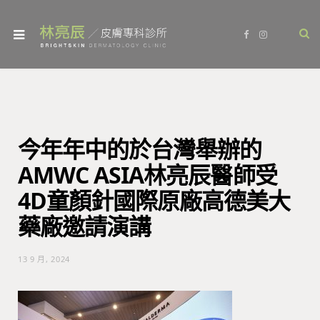
F
I
a
n
c
s
e
t
b
a
o
g
o
r
k
a
m
今年年中的於台灣舉辦的
AMWC ASIA林亮辰醫師受
4D童顏針國際原廠高德美大
藥廠邀請演講
13 9 月, 2024