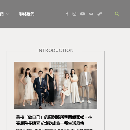
F
I
Y
V
S
們
聯絡我們
a
n
o
K
t
c
s
u
o
e
e
t
T
n
a
b
a
u
t
m
o
g
b
a
o
r
e
k
k
a
t
m
e
INTRODUCTION
秉持「做自己」的原則將所學回饋家鄉，林
亮辰院長讓容光煥發成為一種生活風格