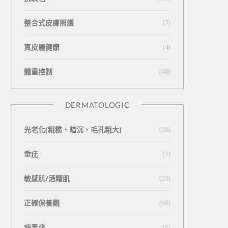
整合式皮膚照護
(7)
真皮層健康
(4)
體重控制
(40)
DERMATOLOGIC
光老化(粗糙、暗沉、毛孔粗大)
(26)
垂疣
(1)
敏感肌/酒糟肌
(29)
正確保養觀
(68)
病毒疣
(1)