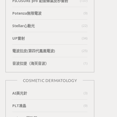
PICOSURE pro 鉑金蜂巢皮秒雷射
(137)
Potenza無限電波
(9)
Stellar心動光
(22)
UP雷射
(34)
電波拉皮(第四代鳳凰電波)
(25)
⾳波拉提（海芙⾳波）
(1)
COSMETIC DERMATOLOGY
AI美光針
(3)
PLT凍晶
(9)