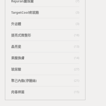
Rejuran麗珠蘭
(7)
TargetCool疼就酷
(3)
外泌體
(3)
提亮式微整形
(18)
晶亮瓷
(13)
果酸換膚
(14)
玻尿酸
(27)
聚己內酯(洢蓮絲)
(21)
肉毒桿菌
(15)