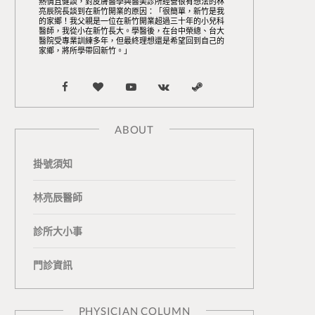
熱情且健談，對皮膚醫學與醫美診所經營很有想法的林
亮辰院長談到在新竹開業的原因：「很簡單，新竹是我
的家鄉！我父親是一位在新竹開業超過三十年的小兒科
醫師，我從小在新竹長大。學醫後，在台中榮總、台大
醫院受專業訓練多年，但最終理想還是希望回到自己的
家鄉，將所學帶回新竹。」
F
B
Y
V
S
a
l
o
K
t
ABOUT
c
o
u
o
e
掛號須知
e
g
T
n
a
b
L
u
t
m
林亮辰醫師
o
o
b
a
診所大小事
o
v
e
k
門診資訊
k
i
t
n
e
PHYSICIAN COLUMN