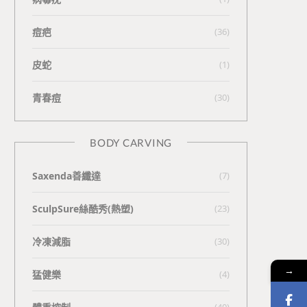
痘疤
(36)
皮蛇
(1)
青春痘
(30)
BODY CARVING
Saxenda善纖達
(7)
SculpSure絲酷秀(熱塑)
(23)
冷凍減脂
(30)
→
猛健樂
(4)
(40)