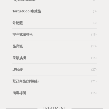
TargetCool疼就酷
(3)
外泌體
(3)
提亮式微整形
(18)
晶亮瓷
(13)
果酸換膚
(14)
玻尿酸
(27)
聚己內酯(洢蓮絲)
(21)
肉毒桿菌
(15)
TREATMENT