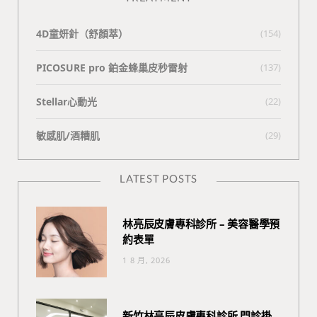
4D童妍針（舒顏萃）
(154)
PICOSURE pro 鉑金蜂巢皮秒雷射
(137)
Stellar心動光
(22)
敏感肌/酒糟肌
(29)
LATEST POSTS
林亮辰皮膚專科診所 – 美容醫學預
約表單
1 8 月, 2026
新竹林亮辰皮膚專科診所 門診掛