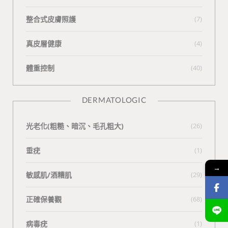
整合式皮膚照護
(7)
真皮層健康
(4)
體重控制
(40)
DERMATOLOGIC
光老化(粗糙、暗沉、毛孔粗大)
(26)
垂疣
(1)
→
敏感肌/酒糟肌
(29)
正確保養觀
(68)
病毒疣
(1)