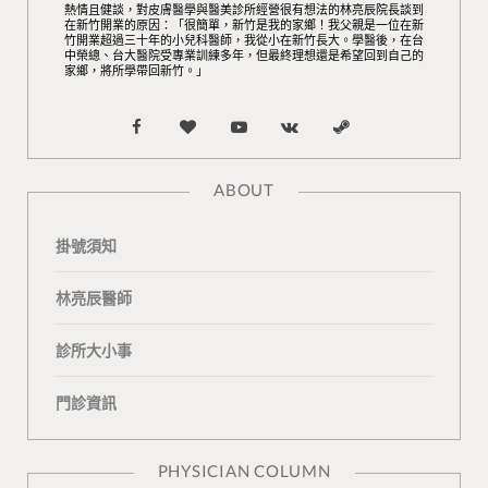
熱情且健談，對皮膚醫學與醫美診所經營很有想法的林亮辰院長談到
在新竹開業的原因：「很簡單，新竹是我的家鄉！我父親是一位在新
竹開業超過三十年的小兒科醫師，我從小在新竹長大。學醫後，在台
中榮總、台大醫院受專業訓練多年，但最終理想還是希望回到自己的
家鄉，將所學帶回新竹。」
F
B
Y
V
S
a
l
o
K
t
ABOUT
c
o
u
o
e
掛號須知
e
g
T
n
a
b
L
u
t
m
林亮辰醫師
o
o
b
a
診所大小事
o
v
e
k
門診資訊
k
i
t
n
e
PHYSICIAN COLUMN