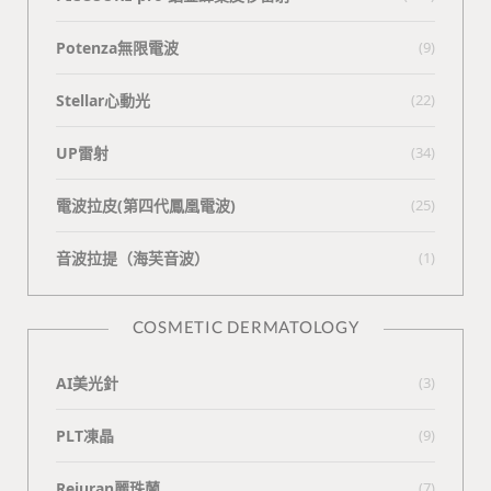
Potenza無限電波
(9)
Stellar心動光
(22)
UP雷射
(34)
電波拉皮(第四代鳳凰電波)
(25)
⾳波拉提（海芙⾳波）
(1)
COSMETIC DERMATOLOGY
AI美光針
(3)
PLT凍晶
(9)
Rejuran麗珠蘭
(7)