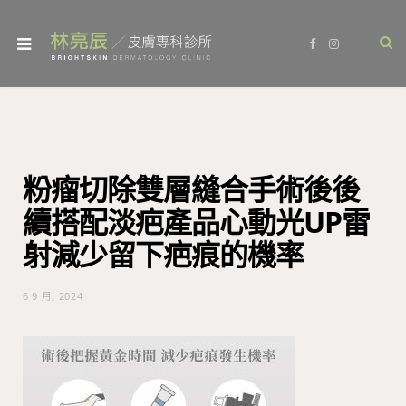
F
I
a
n
c
s
e
t
b
a
o
g
o
r
k
a
m
粉瘤切除雙層縫合手術後後
續搭配淡疤產品心動光UP雷
射減少留下疤痕的機率
6 9 月, 2024