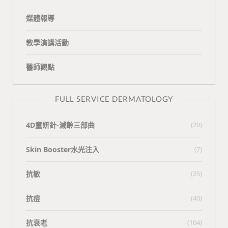
媒體報導
教學演講活動
醫師觀點
FULL SERVICE DERMATOLOGY
4D童妍針-減齡三部曲
(20)
Skin Booster水光注入
(7)
抗敏
(25)
抗痘
(40)
抗衰老
(104)