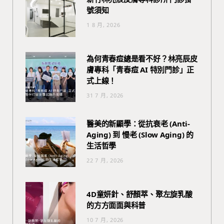
號須知
1 8 月, 2026
為何青春痘總是看不好？林亮辰皮
膚專科「青春痘 AI 特別門診」正
式上線！
31 7 月, 2026
醫美的新顯學：從抗衰老 (Anti-
Aging) 到 慢老 (Slow Aging) 的
生活哲學
22 7 月, 2026
4D童妍針、舒顏萃、聚左旋乳酸
的方方面面與科普
10 7 月, 2026