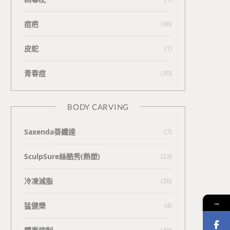
痘疤
(36)
皮蛇
(1)
青春痘
(30)
BODY CARVING
Saxenda善纖達
(7)
SculpSure絲酷秀(熱塑)
(23)
冷凍減脂
(30)
→
猛健樂
(4)
(40)