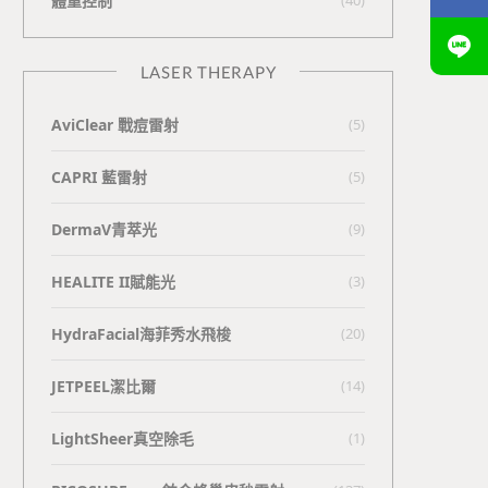
體重控制
LASER THERAPY
AviClear 戰痘雷射
(5)
CAPRI 藍雷射
(5)
DermaV青萃光
(9)
HEALITE II賦能光
(3)
HydraFacial海菲秀水飛梭
(20)
JETPEEL潔比爾
(14)
LightSheer真空除毛
(1)