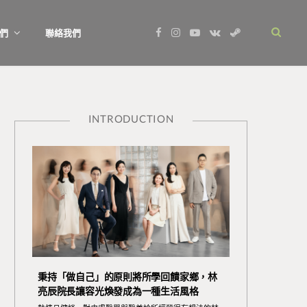
F
I
Y
V
S
們
聯絡我們
a
n
o
K
t
c
s
u
o
e
e
t
T
n
a
b
a
u
t
m
o
g
b
a
o
r
e
k
k
a
t
m
e
INTRODUCTION
秉持「做自己」的原則將所學回饋家鄉，林
亮辰院長讓容光煥發成為一種生活風格