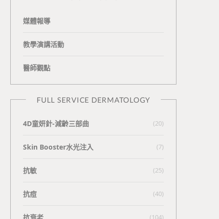
媒體報導
教學演講活動
醫師觀點
FULL SERVICE DERMATOLOGY
4D童妍針-減齡三部曲
(20)
Skin Booster水光注入
(7)
抗敏
(25)
抗痘
(40)
抗衰老
(104)