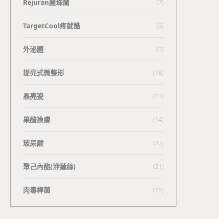
Rejuran麗珠蘭
(7)
TargetCool疼就酷
(3)
外泌體
(3)
提亮式微整形
(18)
晶亮瓷
(13)
果酸換膚
(14)
玻尿酸
(27)
聚己內酯(洢蓮絲)
(21)
肉毒桿菌
(15)