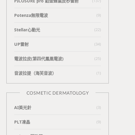
PICOSURE pro 鉑金蜂巢皮秒雷射
(137)
Potenza無限電波
(9)
Stellar心動光
(22)
UP雷射
(34)
電波拉皮(第四代鳳凰電波)
(25)
⾳波拉提（海芙⾳波）
(1)
COSMETIC DERMATOLOGY
AI美光針
(3)
PLT凍晶
(9)