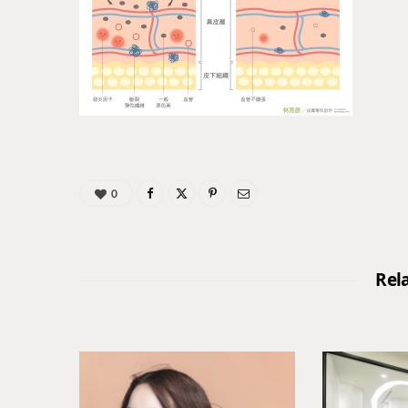
0
Rel