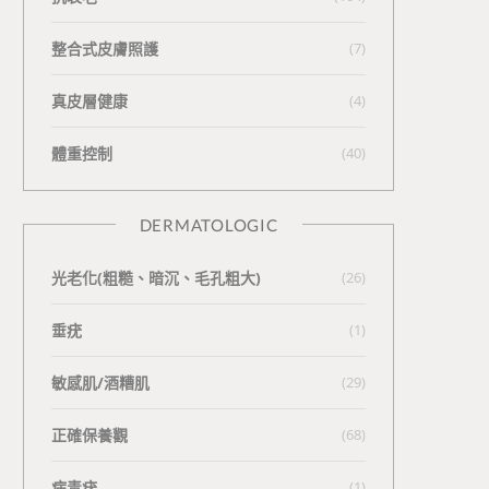
整合式皮膚照護
(7)
真皮層健康
(4)
體重控制
(40)
DERMATOLOGIC
光老化(粗糙、暗沉、毛孔粗大)
(26)
垂疣
(1)
敏感肌/酒糟肌
(29)
正確保養觀
(68)
病毒疣
(1)