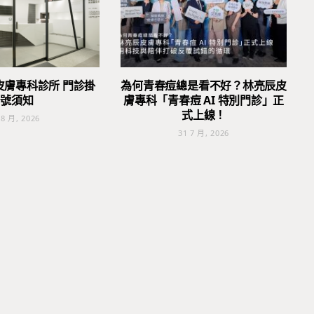
皮膚專科診所 門診掛
為何青春痘總是看不好？林亮辰皮
號須知
膚專科「青春痘 AI 特別門診」正
式上線！
 8 月, 2026
31 7 月, 2026