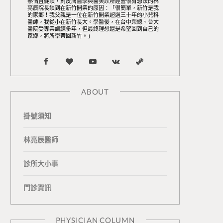
熱情且健談，對皮膚醫學與醫美診所經營很有想法的林
亮辰院長談到在新竹開業的原因：「很簡單，新竹是我
的家鄉！我父親是一位在新竹開業超過三十年的小兒科
醫師，我從小在新竹長大。學醫後，在台中榮總、台大
醫院受專業訓練多年，但最終理想還是希望回到自己的
家鄉，將所學帶回新竹。」
F
B
Y
V
S
a
l
o
K
t
ABOUT
c
o
u
o
e
掛號須知
e
g
T
n
a
b
L
u
t
m
林亮辰醫師
o
o
b
a
診所大小事
o
v
e
k
門診資訊
k
i
t
n
e
PHYSICIAN COLUMN