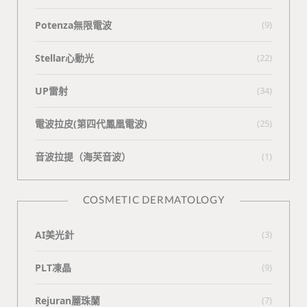
Potenza無限電波
(9)
Stellar心動光
(22)
UP雷射
(34)
電波拉皮(第四代鳳凰電波)
(25)
⾳波拉提（海芙⾳波）
(1)
COSMETIC DERMATOLOGY
AI美光針
(3)
PLT凍晶
(9)
Rejuran麗珠蘭
(7)