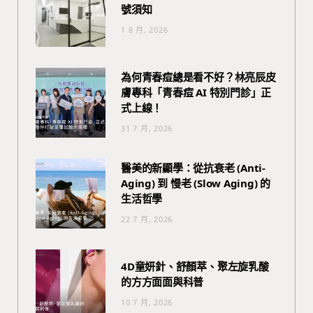
號須知
1 8 月, 2026
為何青春痘總是看不好？林亮辰皮
膚專科「青春痘 AI 特別門診」正
式上線！
31 7 月, 2026
醫美的新顯學：從抗衰老 (Anti-
Aging) 到 慢老 (Slow Aging) 的
生活哲學
22 7 月, 2026
4D童妍針、舒顏萃、聚左旋乳酸
的方方面面與科普
10 7 月, 2026