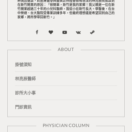
熱情且健談，對皮膚醫學與醫美診所經營很有想法的林亮辰院長談到
在新竹開業的原因：「很簡單，新竹是我的家鄉！我父親是一位在新
竹開業超過三十年的小兒科醫師，我從小在新竹長大。學醫後，在台
中榮總、台大醫院受專業訓練多年，但最終理想還是希望回到自己的
家鄉，將所學帶回新竹。」
F
B
Y
V
S
a
l
o
K
t
ABOUT
c
o
u
o
e
掛號須知
e
g
T
n
a
b
L
u
t
m
林亮辰醫師
o
o
b
a
診所大小事
o
v
e
k
門診資訊
k
i
t
n
e
PHYSICIAN COLUMN