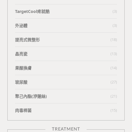
TargetCool疼就酷
(3)
外泌體
(3)
提亮式微整形
(18)
晶亮瓷
(13)
果酸換膚
(14)
玻尿酸
(27)
聚己內酯(洢蓮絲)
(21)
肉毒桿菌
(15)
TREATMENT