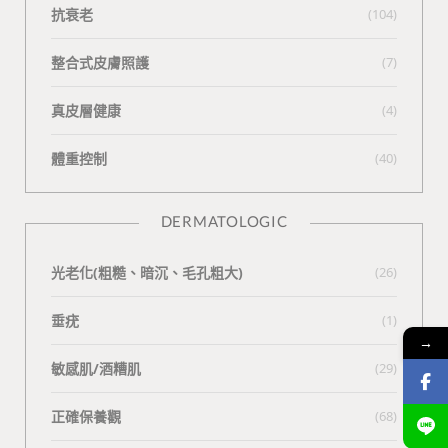
抗衰老
(104)
整合式皮膚照護
(7)
真皮層健康
(4)
體重控制
(40)
DERMATOLOGIC
光老化(粗糙、暗沉、毛孔粗大)
(26)
垂疣
(1)
→
敏感肌/酒糟肌
(29)
正確保養觀
(68)