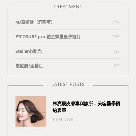
TREATMENT
4D童妍針（舒顏萃）
(154)
PICOSURE pro 鉑金蜂巢皮秒雷射
(137)
Stellar心動光
(22)
敏感肌/酒糟肌
(29)
LATEST POSTS
林亮辰皮膚專科診所 – 美容醫學預
約表單
1 8 月, 2026