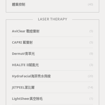
體重控制
(40)
LASER THERAPY
AviClear 戰痘雷射
(5)
CAPRI 藍雷射
(5)
DermaV青萃光
(9)
HEALITE II賦能光
(3)
HydraFacial海菲秀水飛梭
(20)
JETPEEL潔比爾
(14)
LightSheer真空除毛
(1)