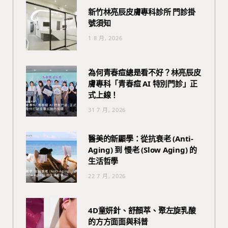
新竹林亮辰皮膚專科診所 門診掛
號須知
1 8 月, 2026
為何青春痘總是看不好？林亮辰皮
膚專科「青春痘 AI 特別門診」正
式上線！
31 7 月, 2026
醫美的新顯學：從抗衰老 (Anti-
Aging) 到 慢老 (Slow Aging) 的
生活哲學
22 7 月, 2026
4D童妍針、舒顏萃、聚左旋乳酸
的方方面面與科普