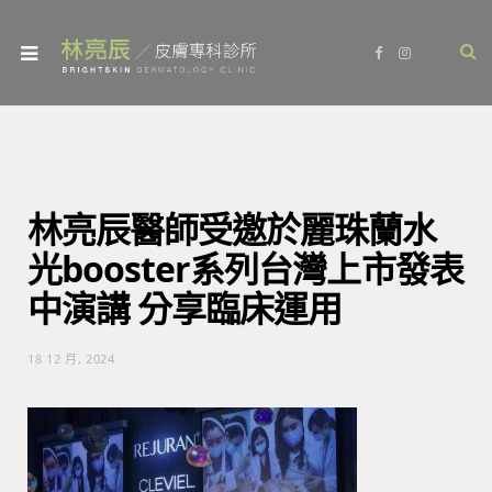
F
I
a
n
c
s
e
t
b
a
o
g
o
r
k
a
m
林亮辰醫師受邀於麗珠蘭水
光booster系列台灣上市發表
中演講 分享臨床運用
18 12 月, 2024