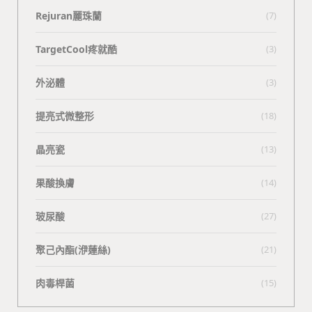
Rejuran麗珠蘭
(7)
TargetCool疼就酷
(3)
外泌體
(3)
提亮式微整形
(18)
晶亮瓷
(13)
果酸換膚
(14)
玻尿酸
(27)
聚己內酯(洢蓮絲)
(21)
肉毒桿菌
(15)