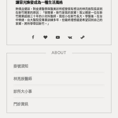
讓容光煥發成為一種生活風格
熱情且健談，對皮膚醫學與醫美診所經營很有想法的林亮辰院長談到
在新竹開業的原因：「很簡單，新竹是我的家鄉！我父親是一位在新
竹開業超過三十年的小兒科醫師，我從小在新竹長大。學醫後，在台
中榮總、台大醫院受專業訓練多年，但最終理想還是希望回到自己的
家鄉，將所學帶回新竹。」
F
B
Y
V
S
a
l
o
K
t
ABOUT
c
o
u
o
e
掛號須知
e
g
T
n
a
b
L
u
t
m
林亮辰醫師
o
o
b
a
診所大小事
o
v
e
k
門診資訊
k
i
t
n
e