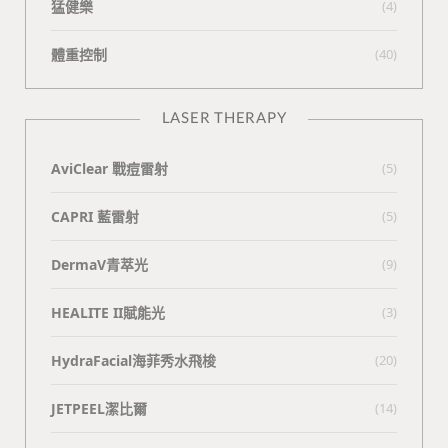
猛健樂
(4)
體重控制
(40)
LASER THERAPY
AviClear 戰痘雷射
(5)
CAPRI 藍雷射
(5)
DermaV青萃光
(9)
HEALITE II賦能光
(3)
HydraFacial海菲秀水飛梭
(20)
JETPEEL潔比爾
(14)