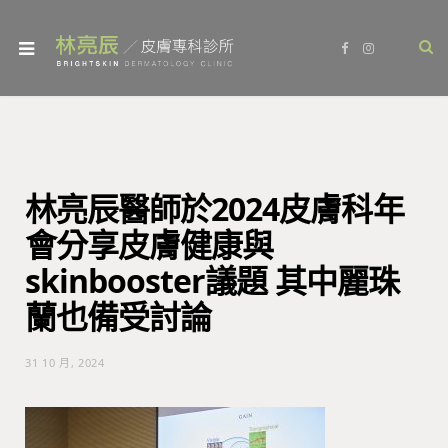
F
I
a
n
c
s
e
t
b
a
o
g
o
r
k
a
m
林亮辰醫師於2024皮膚科年
會分享皮膚健康與
skinbooster議題 其中麗珠
蘭也備受討論
31 10 月, 2024