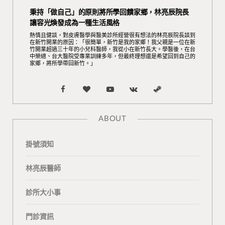
秉持「做自己」的原則將所學回饋家鄉，林亮辰院長
讓容光煥發成為一種生活風格
熱情且健談，對皮膚醫學與醫美診所經營很有想法的林亮辰院長談到
在新竹開業的原因：「很簡單，新竹是我的家鄉！我父親是一位在新
竹開業超過三十年的小兒科醫師，我從小在新竹長大。學醫後，在台
中榮總、台大醫院受專業訓練多年，但最終理想還是希望回到自己的
家鄉，將所學帶回新竹。」
F
B
Y
V
S
a
l
o
K
t
ABOUT
c
o
u
o
e
掛號須知
e
g
T
n
a
b
L
u
t
m
林亮辰醫師
o
o
b
a
診所大小事
o
v
e
k
門診資訊
k
i
t