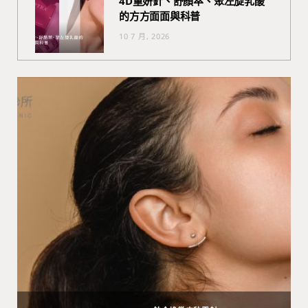
4D童妍針、舒顏萃、聚左旋乳酸
的方方面面與科普
10 7 月, 2026