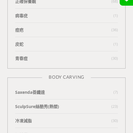
正確保養觀
(68)
病毒疣
(1)
痘疤
(36)
皮蛇
(1)
青春痘
(30)
BODY CARVING
Saxenda善纖達
(7)
SculpSure絲酷秀(熱塑)
(23)
冷凍減脂
(30)