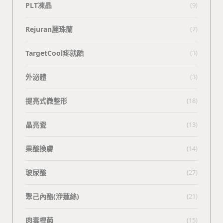
PLT凍晶
(9)
Rejuran麗珠蘭
(7)
TargetCool疼就酷
(3)
外泌體
(3)
提亮式微整形
(18)
晶亮瓷
(13)
果酸換膚
(14)
玻尿酸
(27)
聚己內酯(洢蓮絲)
(21)
肉毒桿菌
(15)