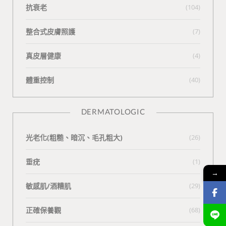
抗衰老
(104)
整合式皮膚照護
(7)
真皮層健康
(4)
體重控制
(40)
DERMATOLOGIC
光老化(粗糙、暗沉、毛孔粗大)
(26)
垂疣
(1)
→
敏感肌/酒糟肌
(29)
正確保養觀
(68)