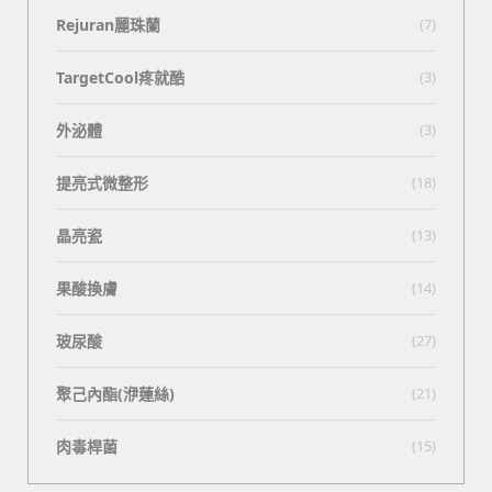
Rejuran麗珠蘭
(7)
TargetCool疼就酷
(3)
外泌體
(3)
提亮式微整形
(18)
晶亮瓷
(13)
果酸換膚
(14)
玻尿酸
(27)
聚己內酯(洢蓮絲)
(21)
肉毒桿菌
(15)