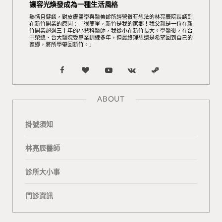
讓容光煥發成為一種生活風格
熱情且健談，對皮膚醫學與醫美診所經營很有想法的林亮辰院長談到
在新竹開業的原因：「很簡單，新竹是我的家鄉！我父親是一位在新
竹開業超過三十年的小兒科醫師，我從小在新竹長大。學醫後，在台
中榮總、台大醫院受專業訓練多年，但最終理想還是希望回到自己的
家鄉，將所學帶回新竹。」
F
B
Y
V
S
a
l
o
K
t
ABOUT
c
o
u
o
e
掛號須知
e
g
T
n
a
b
L
u
t
m
林亮辰醫師
o
o
b
a
診所大小事
o
v
e
k
門診資訊
k
i
t
n
e