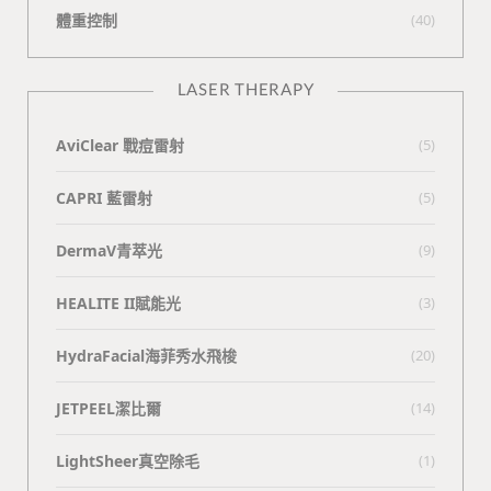
體重控制
(40)
LASER THERAPY
AviClear 戰痘雷射
(5)
CAPRI 藍雷射
(5)
DermaV青萃光
(9)
HEALITE II賦能光
(3)
HydraFacial海菲秀水飛梭
(20)
JETPEEL潔比爾
(14)
LightSheer真空除毛
(1)