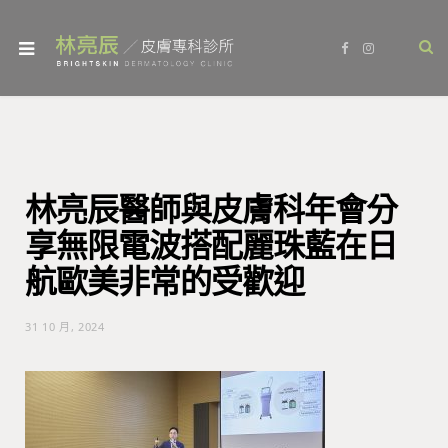
F
I
a
n
c
s
e
t
b
a
o
g
o
r
k
a
m
林亮辰醫師與皮膚科年會分
享無限電波搭配麗珠藍在日
航歐美非常的受歡迎
31 10 月, 2024