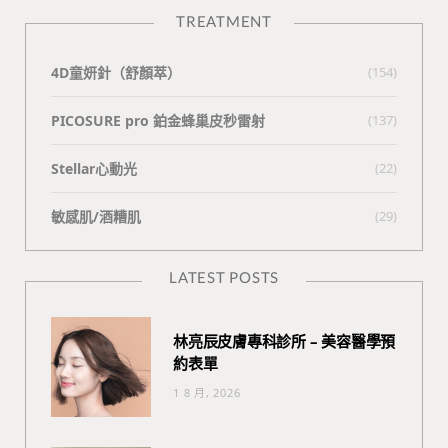
TREATMENT
4D童妍針（舒顏萃）
(154)
PICOSURE pro 鉑金蜂巢皮秒雷射
(137)
Stellar心動光
(22)
敏感肌/酒糟肌
(29)
LATEST POSTS
林亮辰皮膚專科診所 – 美容醫學預
約表單
1 8 月, 2026