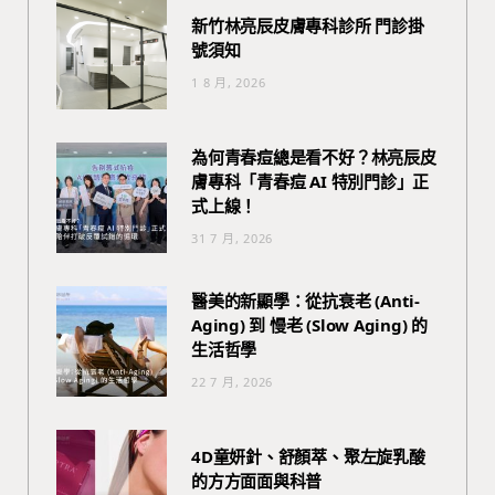
新竹林亮辰皮膚專科診所 門診掛
號須知
1 8 月, 2026
為何青春痘總是看不好？林亮辰皮
膚專科「青春痘 AI 特別門診」正
式上線！
31 7 月, 2026
醫美的新顯學：從抗衰老 (Anti-
Aging) 到 慢老 (Slow Aging) 的
生活哲學
22 7 月, 2026
4D童妍針、舒顏萃、聚左旋乳酸
的方方面面與科普