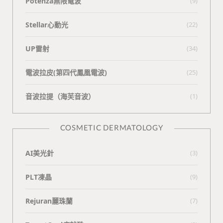
Potenza無限電波
(9)
Stellar心動光
(22)
UP雷射
(34)
電波拉皮(第四代鳳凰電波)
(25)
⾳波拉提（海芙⾳波）
(1)
COSMETIC DERMATOLOGY
AI美光針
(3)
PLT凍晶
(9)
Rejuran麗珠蘭
(7)