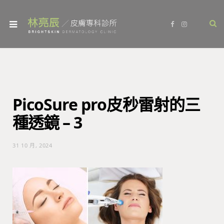
F
I
a
n
c
s
e
t
b
a
o
g
o
r
k
a
m
PicoSure pro皮秒雷射的三
種透鏡 – 3
31 10 月, 2024