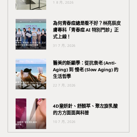
1 8 月, 2026
為何青春痘總是看不好？林亮辰皮
膚專科「青春痘 AI 特別門診」正
式上線！
31 7 月, 2026
醫美的新顯學：從抗衰老 (Anti-
Aging) 到 慢老 (Slow Aging) 的
生活哲學
22 7 月, 2026
4D童妍針、舒顏萃、聚左旋乳酸
的方方面面與科普
10 7 月, 2026