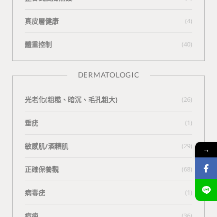
真皮層健康
(4)
體重控制
(40)
DERMATOLOGIC
光老化(粗糙、暗沉、毛孔粗大)
(26)
垂疣
(1)
敏感肌/酒糟肌
(29)
→
正確保養觀
(68)
病毒疣
(1)
痘疤
(36)