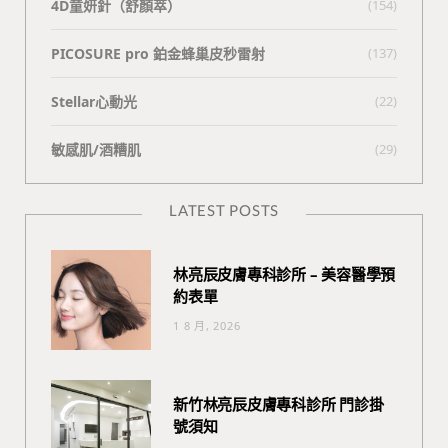
4D童妍針（舒顏萃）
(154)
PICOSURE pro 鉑金蜂巢皮秒雷射
(137)
Stellar心動光
(22)
敏感肌/酒糟肌
(29)
LATEST POSTS
林亮辰皮膚專科診所 – 美容醫學預
約表單
1 8 月, 2026
新竹林亮辰皮膚專科診所 門診掛
號須知