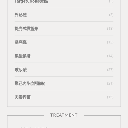
TargetCool疼就酷
(3)
外泌體
(3)
提亮式微整形
(18)
晶亮瓷
(13)
果酸換膚
(14)
玻尿酸
(27)
聚己內酯(洢蓮絲)
(21)
肉毒桿菌
(15)
TREATMENT