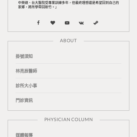
中榮總、台大醫院受專業訓練多年，但最終理想還是希望回到自己的
家鄉，將所學帶回新竹。」
F
B
Y
V
S
a
l
o
K
t
ABOUT
c
o
u
o
e
掛號須知
e
g
T
n
a
b
L
u
t
m
林亮辰醫師
o
o
b
a
診所大小事
o
v
e
k
門診資訊
k
i
t
n
e
PHYSICIAN COLUMN
媒體報導