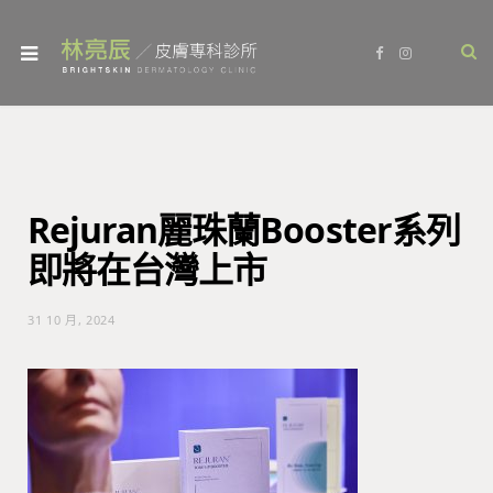
F
I
a
n
c
s
e
t
b
a
o
g
o
r
k
a
m
Rejuran麗珠蘭Booster系列
即將在台灣上市
31 10 月, 2024