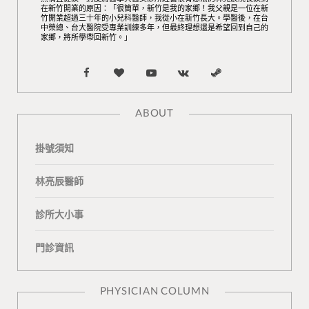
在新竹開業的原因：「很簡單，新竹是我的家鄉！我父親是一位在新
竹開業超過三十年的小兒科醫師，我從小在新竹長大。學醫後，在台
中榮總、台大醫院受專業訓練多年，但最終理想還是希望回到自己的
家鄉，將所學帶回新竹。」
F
B
Y
V
S
a
l
o
K
t
ABOUT
c
o
u
o
e
掛號須知
e
g
T
n
a
b
L
u
t
m
林亮辰醫師
o
o
b
a
診所大小事
o
v
e
k
門診資訊
k
i
t
n
e
PHYSICIAN COLUMN