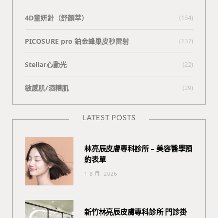
4D童妍針（舒顏萃）
(154)
PICOSURE pro 鉑金蜂巢皮秒雷射
(137)
Stellar心動光
(22)
敏感肌/酒糟肌
(29)
LATEST POSTS
林亮辰皮膚專科診所 – 美容醫學預
約表單
1 8 月, 2026
新竹林亮辰皮膚專科診所 門診掛