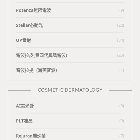
Potenza無限電波
(9)
Stellar心動光
(22)
UP雷射
(34)
電波拉皮(第四代鳳凰電波)
(25)
⾳波拉提（海芙⾳波）
(1)
COSMETIC DERMATOLOGY
AI美光針
(3)
PLT凍晶
(9)
Rejuran麗珠蘭
(7)