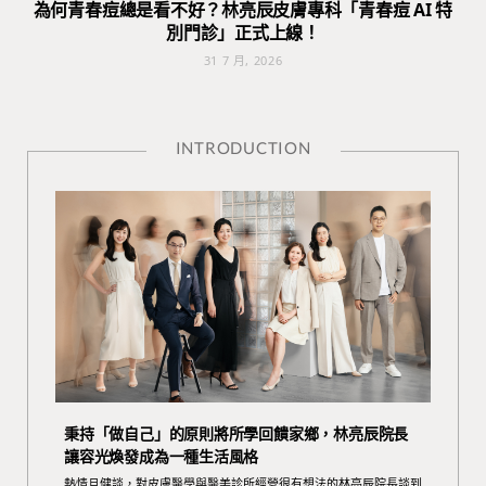
為何青春痘總是看不好？林亮辰皮膚專科「青春痘 AI 特
別門診」正式上線！
31 7 月, 2026
INTRODUCTION
秉持「做自己」的原則將所學回饋家鄉，林亮辰院長
讓容光煥發成為一種生活風格
熱情且健談，對皮膚醫學與醫美診所經營很有想法的林亮辰院長談到