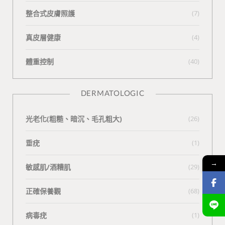
整合式皮膚照護
(7)
真皮層健康
(4)
體重控制
(40)
DERMATOLOGIC
光老化(粗糙、暗沉、毛孔粗大)
(26)
垂疣
(1)
→
敏感肌/酒糟肌
(29)
正確保養觀
(68)
病毒疣
(1)