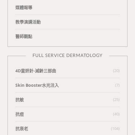
媒體報導
教學演講活動
醫師觀點
FULL SERVICE DERMATOLOGY
4D童妍針-減齡三部曲
(20)
Skin Booster水光注入
(7)
抗敏
(25)
抗痘
(40)
抗衰老
(104)