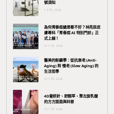
號須知
1 8 月, 2026
為何青春痘總是看不好？林亮辰皮
膚專科「青春痘 AI 特別門診」正
式上線！
31 7 月, 2026
醫美的新顯學：從抗衰老 (Anti-
Aging) 到 慢老 (Slow Aging) 的
生活哲學
22 7 月, 2026
4D童妍針、舒顏萃、聚左旋乳酸
的方方面面與科普
10 7 月, 2026