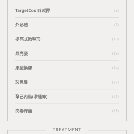
TargetCool疼就酷
(3)
外泌體
(3)
提亮式微整形
(18)
晶亮瓷
(13)
果酸換膚
(14)
玻尿酸
(27)
聚己內酯(洢蓮絲)
(21)
肉毒桿菌
(15)
TREATMENT