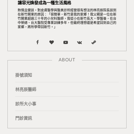
讓容光煥發成為一種生活風格
熱情且健談，對皮膚醫學與醫美診所經營很有想法的林亮辰院長談到
在新竹開業的原因：「很簡單，新竹是我的家鄉！我父親是一位在新
竹開業超過三十年的小兒科醫師，我從小在新竹長大。學醫後，在台
中榮總、台大醫院受專業訓練多年，但最終理想還是希望回到自己的
家鄉，將所學帶回新竹。」
F
B
Y
V
S
a
l
o
K
t
ABOUT
c
o
u
o
e
掛號須知
e
g
T
n
a
b
L
u
t
m
林亮辰醫師
o
o
b
a
診所大小事
o
v
e
k
門診資訊
k
i
t
n
e