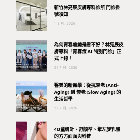
新竹林亮辰皮膚專科診所 門診掛
號須知
1 8 月, 2026
為何青春痘總是看不好？林亮辰皮
膚專科「青春痘 AI 特別門診」正
式上線！
31 7 月, 2026
醫美的新顯學：從抗衰老 (Anti-
Aging) 到 慢老 (Slow Aging) 的
生活哲學
22 7 月, 2026
4D童妍針、舒顏萃、聚左旋乳酸
的方方面面與科普