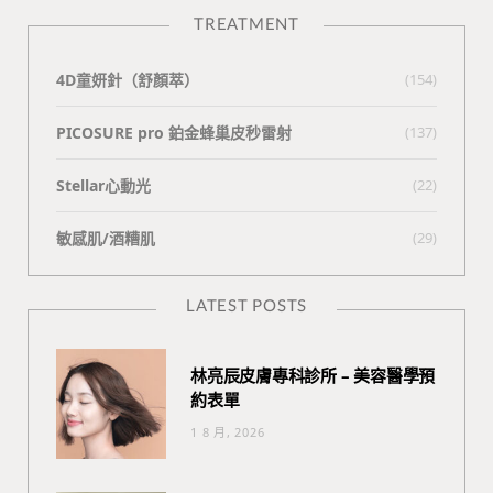
TREATMENT
4D童妍針（舒顏萃）
(154)
PICOSURE pro 鉑金蜂巢皮秒雷射
(137)
Stellar心動光
(22)
敏感肌/酒糟肌
(29)
LATEST POSTS
林亮辰皮膚專科診所 – 美容醫學預
約表單
1 8 月, 2026