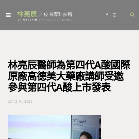
F
I
a
n
c
s
e
t
b
a
o
g
o
r
k
a
m
林亮辰醫師為第四代A酸國際
原廠高德美大藥廠講師受邀
參與第四代A酸上市發表
23 12 月, 2025