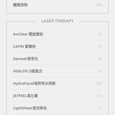
體重控制
(40)
LASER THERAPY
AviClear 戰痘雷射
(5)
CAPRI 藍雷射
(5)
DermaV青萃光
(9)
HEALITE II賦能光
(3)
HydraFacial海菲秀水飛梭
(20)
JETPEEL潔比爾
(14)
LightSheer真空除毛
(1)