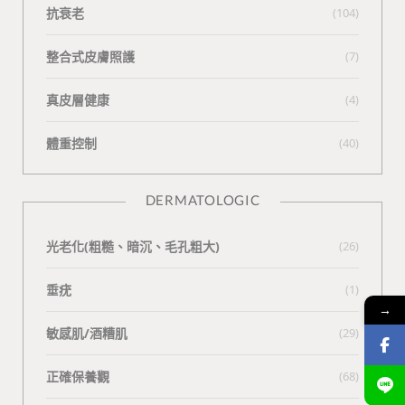
抗衰老
(104)
整合式皮膚照護
(7)
真皮層健康
(4)
體重控制
(40)
DERMATOLOGIC
光老化(粗糙、暗沉、毛孔粗大)
(26)
垂疣
(1)
→
敏感肌/酒糟肌
(29)
正確保養觀
(68)