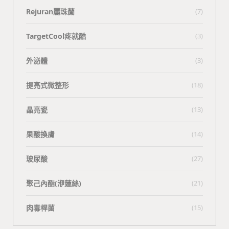
Rejuran麗珠蘭
(7)
TargetCool疼就酷
(3)
外泌體
(3)
提亮式微整形
(18)
晶亮瓷
(13)
果酸換膚
(14)
玻尿酸
(27)
聚己內酯(洢蓮絲)
(21)
肉毒桿菌
(15)