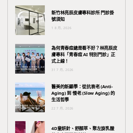
新竹林亮辰皮膚專科診所 門診掛
號須知
1 8 月, 2026
為何青春痘總是看不好？林亮辰皮
膚專科「青春痘 AI 特別門診」正
式上線！
31 7 月, 2026
醫美的新顯學：從抗衰老 (Anti-
Aging) 到 慢老 (Slow Aging) 的
生活哲學
22 7 月, 2026
4D童妍針、舒顏萃、聚左旋乳酸