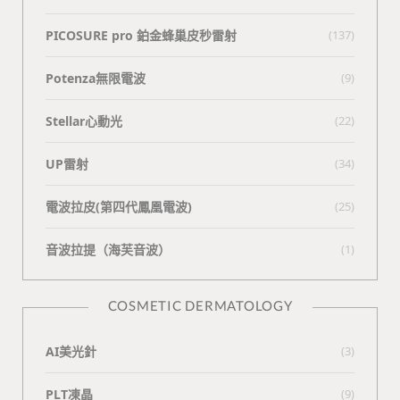
PICOSURE pro 鉑金蜂巢皮秒雷射
(137)
Potenza無限電波
(9)
Stellar心動光
(22)
UP雷射
(34)
電波拉皮(第四代鳳凰電波)
(25)
⾳波拉提（海芙⾳波）
(1)
COSMETIC DERMATOLOGY
AI美光針
(3)
PLT凍晶
(9)