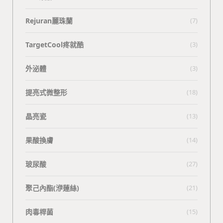
Rejuran麗珠蘭
(7)
TargetCool疼就酷
(3)
外泌體
(3)
提亮式微整形
(18)
晶亮瓷
(13)
果酸換膚
(14)
玻尿酸
(27)
聚己內酯(洢蓮絲)
(21)
肉毒桿菌
(15)