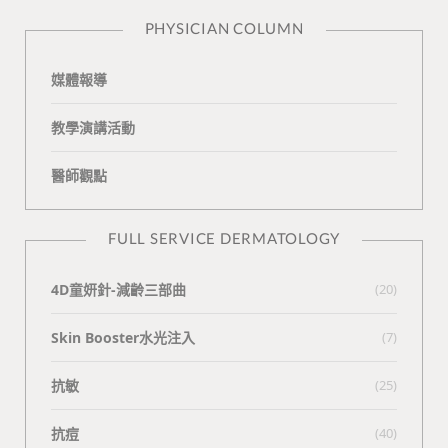
n
e
PHYSICIAN COLUMN
媒體報導
教學演講活動
醫師觀點
FULL SERVICE DERMATOLOGY
4D童妍針-減齡三部曲
(20)
Skin Booster水光注入
(7)
抗敏
(25)
抗痘
(40)