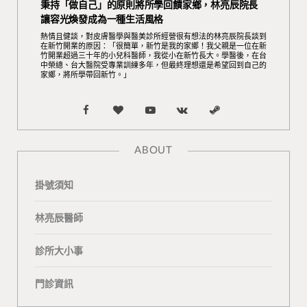
秉持「做自己」的原則將所學回饋家鄉，林亮辰院長
讓容光煥發成為一種生活風格
熱情且健談，對皮膚醫學與醫美診所經營很有想法的林亮辰院長談到
在新竹開業的原因：「很簡單，新竹是我的家鄉！我父親是一位在新
竹開業超過三十年的小兒科醫師，我從小在新竹長大。學醫後，在台
中榮總、台大醫院受專業訓練多年，但最終理想還是希望回到自己的
家鄉，將所學帶回新竹。」
F
B
Y
V
S
a
l
o
K
t
ABOUT
c
o
u
o
e
掛號須知
e
g
T
n
a
b
L
u
t
m
林亮辰醫師
o
o
b
a
診所大小事
o
v
e
k
門診資訊
k
i
t