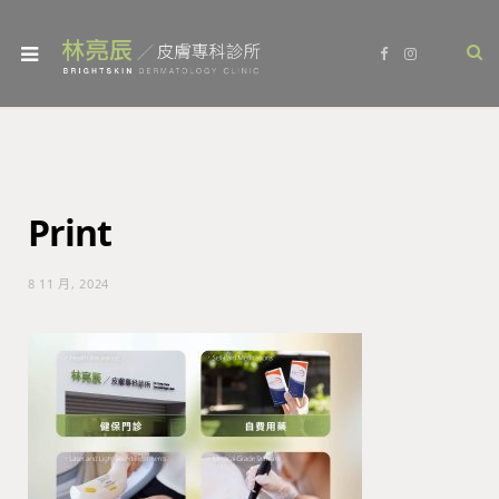
F
I
a
n
c
s
e
t
b
a
o
g
o
r
k
a
m
Print
8 11 月, 2024