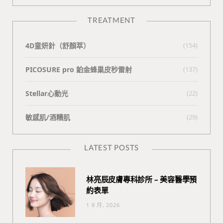
TREATMENT
4D童妍針（舒顏萃）
(154)
PICOSURE pro 鉑金蜂巢皮秒雷射
(137)
Stellar心動光
(22)
敏感肌/酒糟肌
(29)
LATEST POSTS
林亮辰皮膚專科診所 – 美容醫學預
約表單
1 8 月, 2026