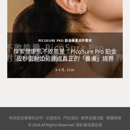
PICOSURE PRO 鉑金蜂巢皮秒雷射
避
探索健康肌不敗能量：PicoSure Pro 鉑金
皮秒雷射如何達成真正的「養膚」境界
8 4 月, 2026
林亮辰皮膚專科診所
·
交通資訊
·
門診資訊
·
教學演講活動
·
媒體報導
© 2026 All Rights Reserved.
隱私權保護政策