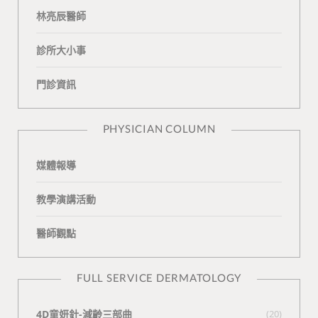
b
L
u
t
m
林亮辰醫師
o
o
b
a
診所大小事
o
v
e
k
門診資訊
k
i
t
n
e
PHYSICIAN COLUMN
媒體報導
教學演講活動
醫師觀點
FULL SERVICE DERMATOLOGY
4D童妍針-減齡三部曲
(20)