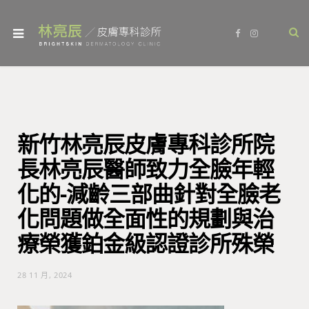
F
I
a
n
c
s
e
t
b
a
o
g
o
r
k
a
m
新竹林亮辰皮膚專科診所院
長林亮辰醫師致力全臉年輕
化的-減齡三部曲針對全臉老
化問題做全面性的規劃與治
療榮獲鉑金級認證診所殊榮
28 11 月, 2024