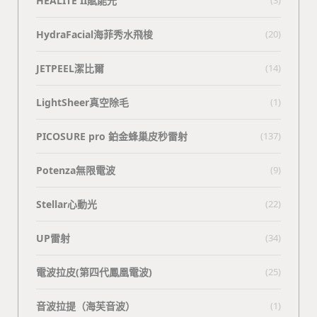
HEALITE II賦能光
HydraFacial海菲秀水飛梭
(20)
JETPEEL潔比爾
(14)
LightSheer真空除毛
(1)
PICOSURE pro 鉑金蜂巢皮秒雷射
(137)
Potenza無限電波
(9)
Stellar心動光
(22)
UP雷射
(34)
電波拉皮(第四代鳳凰電波)
(25)
⾳波拉提（海芙⾳波）
(1)