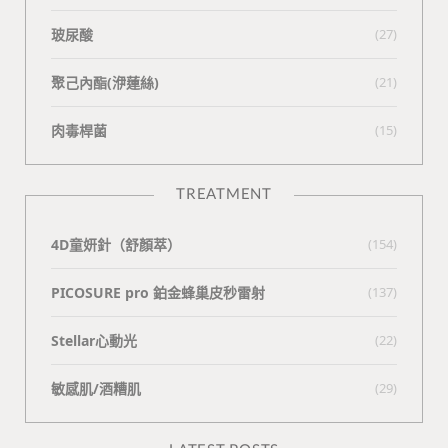
玻尿酸
(27)
聚己內酯(洢蓮絲)
(21)
肉毒桿菌
(15)
TREATMENT
4D童妍針（舒顏萃）
(154)
PICOSURE pro 鉑金蜂巢皮秒雷射
(137)
Stellar心動光
(22)
敏感肌/酒糟肌
(29)