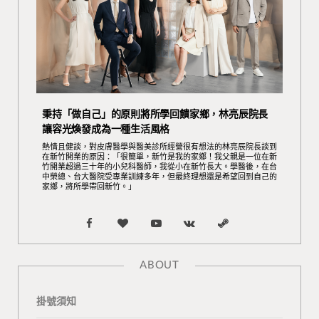
秉持「做自己」的原則將所學回饋家鄉，林亮辰院長
讓容光煥發成為一種生活風格
熱情且健談，對皮膚醫學與醫美診所經營很有想法的林亮辰院長談到
在新竹開業的原因：「很簡單，新竹是我的家鄉！我父親是一位在新
竹開業超過三十年的小兒科醫師，我從小在新竹長大。學醫後，在台
中榮總、台大醫院受專業訓練多年，但最終理想還是希望回到自己的
家鄉，將所學帶回新竹。」
F
B
Y
V
S
a
l
o
K
t
ABOUT
c
o
u
o
e
掛號須知
e
g
T
n
a