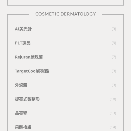
COSMETIC DERMATOLOGY
AI美光針
(3)
PLT凍晶
(9)
Rejuran麗珠蘭
(7)
TargetCool疼就酷
(3)
外泌體
(3)
提亮式微整形
(18)
晶亮瓷
(13)
果酸換膚
(14)