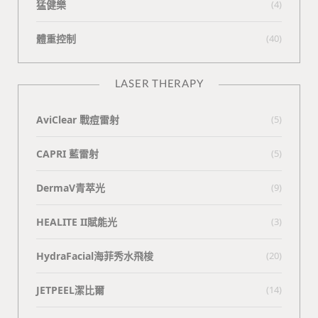
猛健樂
(4)
體重控制
(40)
LASER THERAPY
AviClear 戰痘雷射
(5)
CAPRI 藍雷射
(5)
DermaV青萃光
(9)
HEALITE II賦能光
(3)
HydraFacial海菲秀水飛梭
(20)
JETPEEL潔比爾
(14)