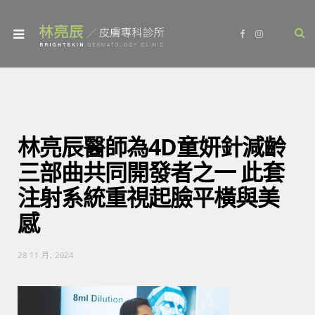
F
I
a
n
c
s
e
t
b
a
o
g
o
r
k
a
m
林亮辰醫師為4D童妍針減齡
三部曲共同開發者之一 此套
注射系統重視起臉平橫與美
感
28 11 月, 2024