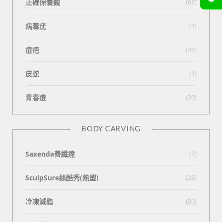
正確保養觀
(68)
病毒疣
(1)
痘疤
(36)
皮蛇
(1)
青春痘
(30)
BODY CARVING
Saxenda善纖達
(7)
SculpSure絲酷秀(熱塑)
(23)
冷凍減脂
(30)