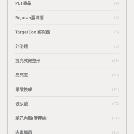
PLT凍晶
(9)
Rejuran麗珠蘭
(7)
TargetCool疼就酷
(3)
外泌體
(3)
提亮式微整形
(18)
晶亮瓷
(13)
果酸換膚
(14)
玻尿酸
(27)
聚己內酯(洢蓮絲)
(21)
肉毒桿菌
(15)