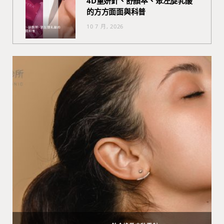
4D童妍針、舒顏萃、聚左旋乳酸
的方方面面與科普
10 7 月, 2026