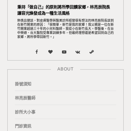
秉持「做自己」的原則將所學回饋家鄉，林亮辰院長
讓容光煥發成為一種生活風格
熱情且健談，對皮膚醫學與醫美診所經營很有想法的林亮辰院長談到
在新竹開業的原因：「很簡單，新竹是我的家鄉！我父親是一位在新
竹開業超過三十年的小兒科醫師，我從小在新竹長大。學醫後，在台
中榮總、台大醫院受專業訓練多年，但最終理想還是希望回到自己的
家鄉，將所學帶回新竹。」
F
B
Y
V
S
a
l
o
K
t
ABOUT
c
o
u
o
e
掛號須知
e
g
T
n
a
b
L
u
t
m
林亮辰醫師
o
o
b
a
診所大小事
o
v
e
k
門診資訊
k
i
t