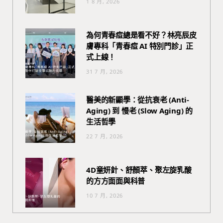
1 8 月, 2026
為何青春痘總是看不好？林亮辰皮
膚專科「青春痘 AI 特別門診」正
式上線！
31 7 月, 2026
醫美的新顯學：從抗衰老 (Anti-
Aging) 到 慢老 (Slow Aging) 的
生活哲學
22 7 月, 2026
4D童妍針、舒顏萃、聚左旋乳酸
的方方面面與科普
10 7 月, 2026