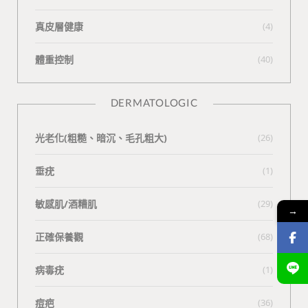
真皮層健康
(4)
體重控制
(40)
DERMATOLOGIC
光老化(粗糙、暗沉、毛孔粗大)
(26)
垂疣
(1)
敏感肌/酒糟肌
(29)
→
正確保養觀
(68)
病毒疣
(1)
痘疤
(36)