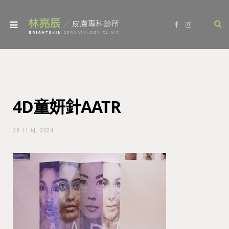
F
I
a
n
c
s
e
t
b
a
o
g
o
r
k
a
m
4D童妍針AATR
28 11 月, 2024