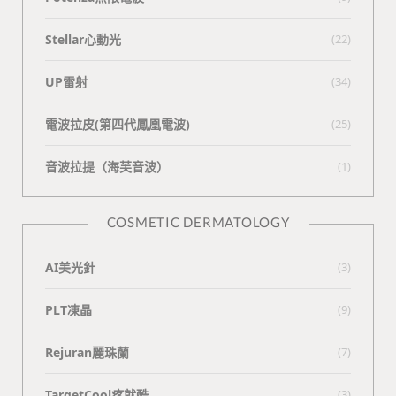
Stellar心動光
(22)
UP雷射
(34)
電波拉皮(第四代鳳凰電波)
(25)
⾳波拉提（海芙⾳波）
(1)
COSMETIC DERMATOLOGY
AI美光針
(3)
PLT凍晶
(9)
Rejuran麗珠蘭
(7)
TargetCool疼就酷
(3)