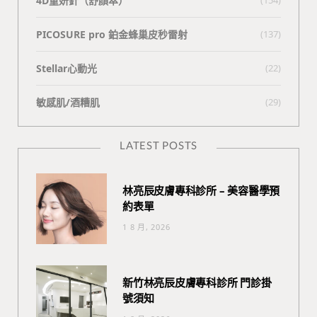
4D童妍針（舒顏萃）
PICOSURE pro 鉑金蜂巢皮秒雷射
(137)
Stellar心動光
(22)
敏感肌/酒糟肌
(29)
LATEST POSTS
林亮辰皮膚專科診所 – 美容醫學預
約表單
1 8 月, 2026
新竹林亮辰皮膚專科診所 門診掛
號須知