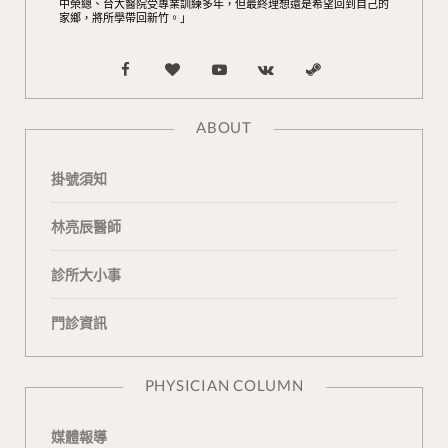
中榮總、台大醫院受專業訓練多年，但最終理想還是希望回到自己的
家鄉，將所學帶回新竹。」
F
B
Y
V
S
a
l
o
K
t
ABOUT
c
o
u
o
e
掛號須知
e
g
T
n
a
b
L
u
t
m
林亮辰醫師
o
o
b
a
診所大小事
o
v
e
k
門診資訊
k
i
t
n
e
PHYSICIAN COLUMN
媒體報導