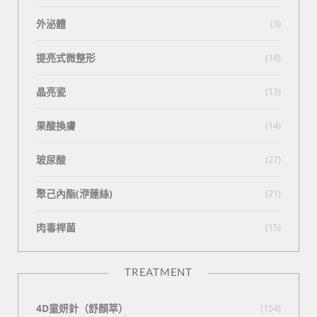
外泌體
(3)
提亮式微整形
(18)
晶亮瓷
(13)
果酸換膚
(14)
玻尿酸
(27)
聚己內酯(洢蓮絲)
(21)
肉毒桿菌
(15)
TREATMENT
4D童妍針（舒顏萃）
(154)