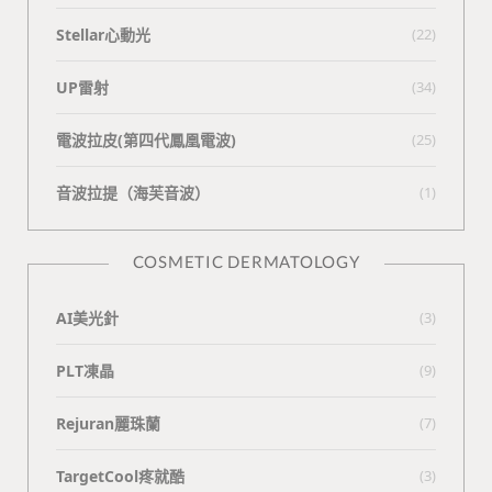
Stellar心動光
(22)
UP雷射
(34)
電波拉皮(第四代鳳凰電波)
(25)
⾳波拉提（海芙⾳波）
(1)
COSMETIC DERMATOLOGY
AI美光針
(3)
PLT凍晶
(9)
Rejuran麗珠蘭
(7)
TargetCool疼就酷
(3)