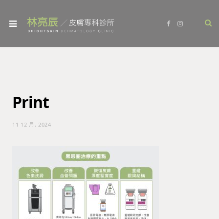
F
I
a
n
c
s
e
t
b
a
o
g
o
r
k
a
m
Print
11 12 月, 2024