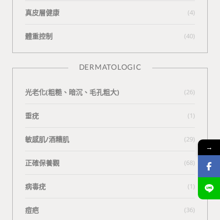
真皮層健康
(4)
體重控制
(40)
DERMATOLOGIC
光老化(粗糙、暗沉、毛孔粗大)
(26)
垂疣
(1)
敏感肌/酒糟肌
(29)
→
正確保養觀
(68)
病毒疣
(1)
痘疤
(36)