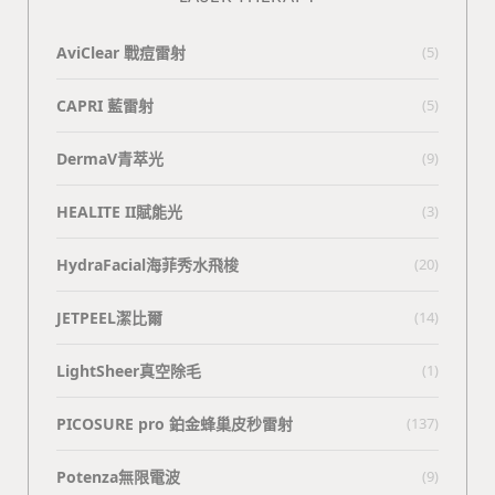
AviClear 戰痘雷射
(5)
CAPRI 藍雷射
(5)
DermaV青萃光
(9)
HEALITE II賦能光
(3)
HydraFacial海菲秀水飛梭
(20)
JETPEEL潔比爾
(14)
LightSheer真空除毛
(1)
PICOSURE pro 鉑金蜂巢皮秒雷射
(137)
Potenza無限電波
(9)