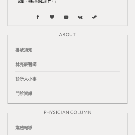
家鄉，將所學帶回新竹。」
F
B
Y
V
S
a
l
o
K
t
ABOUT
c
o
u
o
e
掛號須知
e
g
T
n
a
b
L
u
t
m
林亮辰醫師
o
o
b
a
診所大小事
o
v
e
k
門診資訊
k
i
t
n
e
PHYSICIAN COLUMN
媒體報導