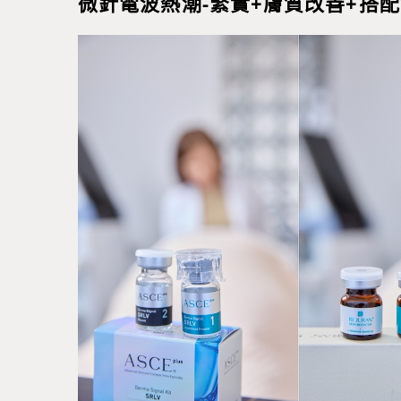
微針電波熱潮-緊實+膚質改善+搭