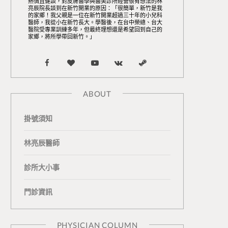
熱情且健談，對皮膚醫學與醫美診所經營很有想法的林
亮辰院長談到在新竹開業的原因：「很簡單，新竹是我
的家鄉！我父親是一位在新竹開業超過三十年的小兒科
醫師，我從小在新竹長大。學醫後，在台中榮總、台大
醫院受專業訓練多年，但最終理想還是希望回到自己的
家鄉，將所學帶回新竹。」
F
B
Y
V
S
a
l
o
K
t
ABOUT
c
o
u
o
e
掛號須知
e
g
T
n
a
b
L
u
t
m
林亮辰醫師
o
o
b
a
診所大小事
o
v
e
k
門診資訊
k
i
t
n
e
PHYSICIAN COLUMN