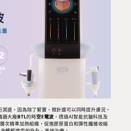
行其道，因為除了緊實，微針還可以同時提升膚況，
儀器大廠
BTL
的時
空E電波
，透過AI智能抗皺科技及
定層次精準加熱組織，促進膠原蛋白和彈性纖維收縮
與身體都適用的安全、高效治療。