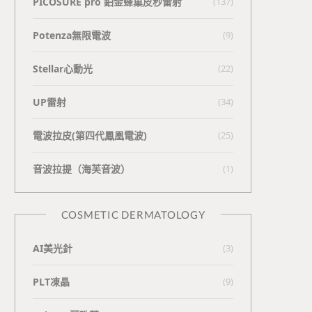
PICOSURE pro 鉑金蜂巢皮秒雷射
(137)
Potenza無限電波
(9)
Stellar心動光
(22)
UP雷射
(34)
電波拉皮(第四代鳳凰電波)
(25)
⾳波拉提（海芙⾳波）
(1)
COSMETIC DERMATOLOGY
AI美光針
(3)
PLT凍晶
(9)