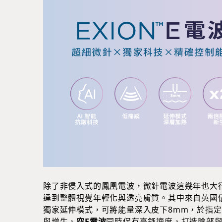
除了非侵入式的鳳凰電波，微針電波這幾年也大
達到整體視覺年輕化與透亮膚質。其中來自英國
獨家延伸模式，可將能量深入皮下8mm，於指
與增生，
空E電波
同時保有高舒適度，打造臉部