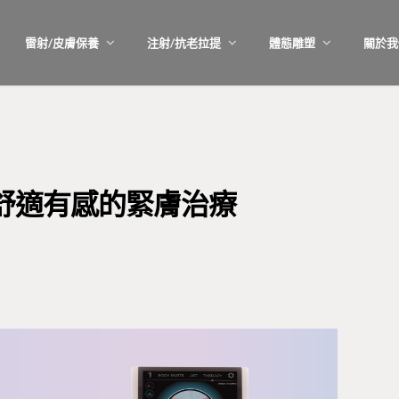
雷射/皮膚保養
注射/抗老拉提
體態雕塑
關於我
潮 舒適有感的緊膚治療