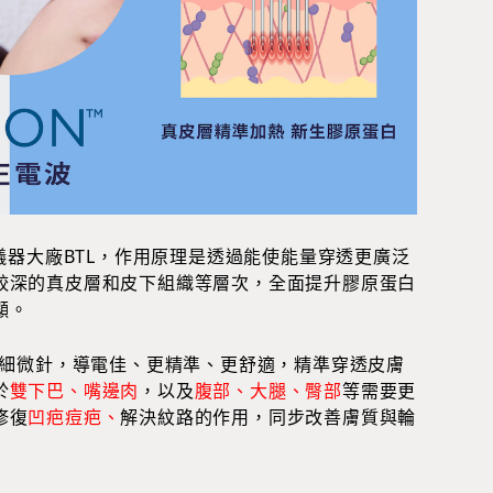
儀器大廠BTL，作用原理是透過能使能量穿透更廣泛
較深的真皮層和皮下組織等層次，全面提升膠原蛋白
顯。
極細微針，導電佳、更精準、更舒適，精準穿透皮膚
於
雙下巴、嘴邊肉
，以及
腹部、大腿、臀部
等需要更
修復
凹疤痘疤、
解決紋路的作用，同步改善膚質與輪