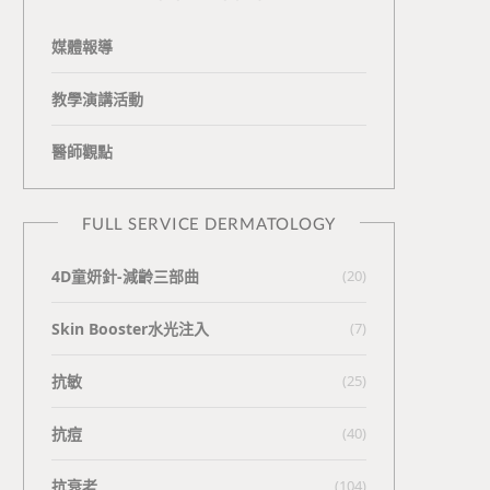
媒體報導
教學演講活動
醫師觀點
FULL SERVICE DERMATOLOGY
4D童妍針-減齡三部曲
(20)
Skin Booster水光注入
(7)
抗敏
(25)
抗痘
(40)
抗衰老
(104)