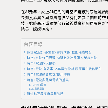
在AI元年，乘上AI狂潮的
時空Ｅ電波
到底是噱頭
是如虎添翼？與鳳凰電波又有何差異？關於
時空
技，始終高度重視並保有敏銳覺察的膠原蛋白新
院長，娓娓道來。
內容目錄
微針電波熱潮-緊實+膚質改善+搭配活膚材質
時空E電波作用原理-AI智能微針探頭 X 單極電波
時空E電波四大優勢
時空E電波 有效率- 24K黃金微針 膠原蛋白雙倍新生
時空E電波適合族群/使用時機
時空E電波與鳳凰電波的差異
時空E電波
鳳凰電波
新竹林亮辰皮膚專科診所