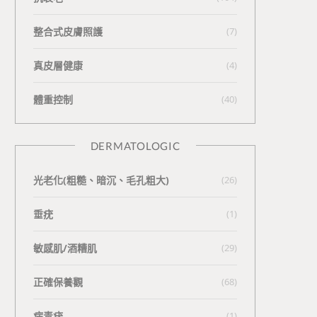
整合式皮膚照護
(7)
真皮層健康
(4)
體重控制
(40)
DERMATOLOGIC
光老化(粗糙、暗沉、毛孔粗大)
(26)
垂疣
(1)
敏感肌/酒糟肌
(29)
正確保養觀
(68)
病毒疣
(1)