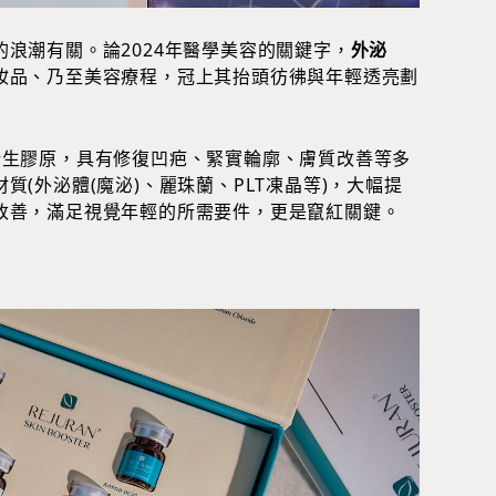
浪潮有關。論2024年醫學美容的關鍵字，
外泌
妝品、乃至美容療程，冠上其抬頭彷彿與年輕透亮劃
新生膠原，具有修復凹疤、緊實輪廓、膚質改善等多
(外泌體(魔泌)、麗珠蘭、PLT凍晶等)，大幅提
改善，滿足視覺年輕的所需要件，更是竄紅關鍵。