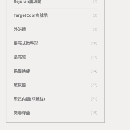
Rejuran麗珠蘭
(7)
TargetCool疼就酷
(3)
外泌體
(3)
提亮式微整形
(18)
晶亮瓷
(13)
果酸換膚
(14)
玻尿酸
(27)
聚己內酯(洢蓮絲)
(21)
肉毒桿菌
(15)