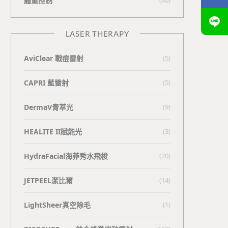
體重控制
LASER THERAPY
AviClear 戰痘雷射
(5)
CAPRI 藍雷射
(5)
DermaV青萃光
(9)
HEALITE II賦能光
(3)
HydraFacial海菲秀水飛梭
(20)
JETPEEL潔比爾
(14)
LightSheer真空除毛
(1)