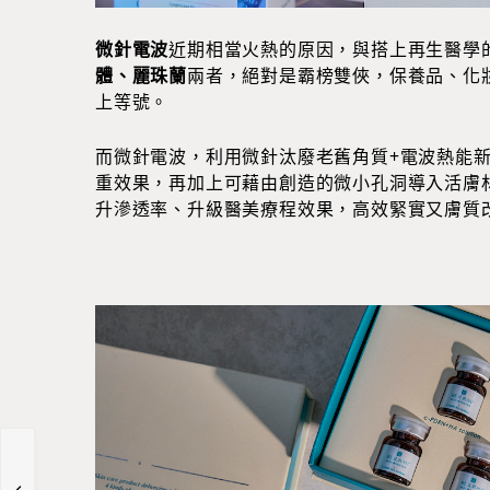
微針電波
近期相當火熱的原因，與搭上再生醫學的
體、麗珠蘭
兩者，絕對是霸榜雙俠，保養品、化
上等號。
而微針電波，利用微針汰廢老舊角質+電波熱能
重效果，再加上可藉由創造的微小孔洞導入活膚材質
升滲透率、升級醫美療程效果，高效緊實又膚質