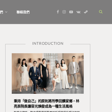
F
I
Y
V
S
們
聯絡我們
a
n
o
K
t
c
s
u
o
e
e
t
T
n
a
b
a
u
t
m
o
g
b
a
o
r
e
k
k
a
t
m
e
INTRODUCTION
秉持「做自己」的原則將所學回饋家鄉，林
亮辰院長讓容光煥發成為一種生活風格