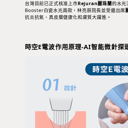
台灣目前已正式核准上市
Rejuran麗珠蘭
的水光注
Booster白瓷水光兩款，林亮辰院長並受邀出席
抗炎抗氧、真皮層健康化和膚質大躍進。
時空E電波作用原理-AI智能微針探頭