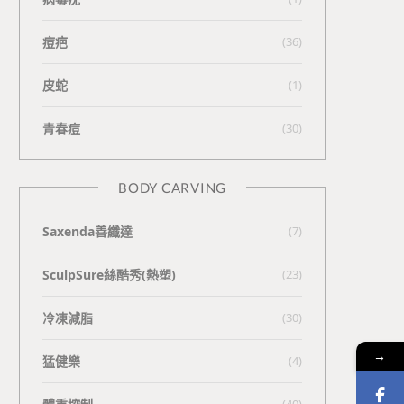
痘疤
(36)
皮蛇
(1)
青春痘
(30)
BODY CARVING
Saxenda善纖達
(7)
SculpSure絲酷秀(熱塑)
(23)
冷凍減脂
(30)
→
猛健樂
(4)
(40)