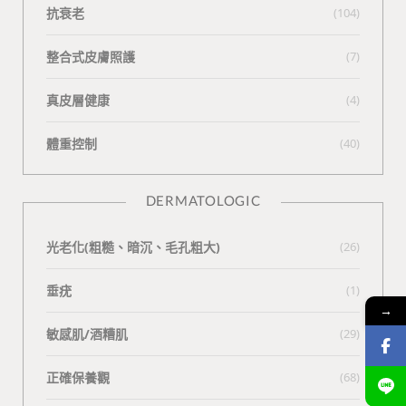
抗衰老
(104)
整合式皮膚照護
(7)
真皮層健康
(4)
體重控制
(40)
DERMATOLOGIC
光老化(粗糙、暗沉、毛孔粗大)
(26)
垂疣
(1)
→
敏感肌/酒糟肌
(29)
正確保養觀
(68)