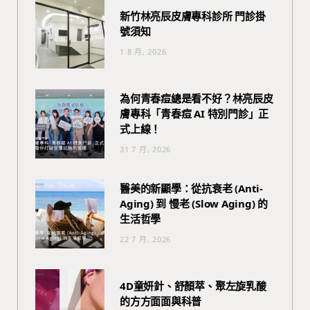
新竹林亮辰皮膚專科診所 門診掛
號須知
1 8 月, 2026
為何青春痘總是看不好？林亮辰皮
膚專科「青春痘 AI 特別門診」正
式上線！
31 7 月, 2026
醫美的新顯學：從抗衰老 (Anti-
Aging) 到 慢老 (Slow Aging) 的
生活哲學
22 7 月, 2026
4D童妍針、舒顏萃、聚左旋乳酸
的方方面面與科普