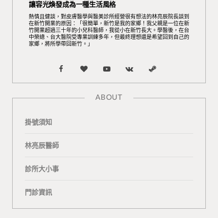
讓容光煥發成為一種生活風格
熱情且健談，對皮膚醫學與醫美診所經營很有想法的林亮辰院長談到
在新竹開業的原因：「很簡單，新竹是我的家鄉！我父親是一位在新
竹開業超過三十年的小兒科醫師，我從小在新竹長大。學醫後，在台
中榮總、台大醫院受專業訓練多年，但最終理想還是希望回到自己的
家鄉，將所學帶回新竹。」
F
B
Y
V
S
a
l
o
K
t
ABOUT
c
o
u
o
e
掛號須知
e
g
T
n
a
b
L
u
t
m
林亮辰醫師
o
o
b
a
診所大小事
o
v
e
k
門診資訊
k
i
t
n
e