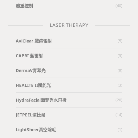
體重控制
(40)
LASER THERAPY
AviClear 戰痘雷射
(5)
CAPRI 藍雷射
(5)
DermaV青萃光
(9)
HEALITE II賦能光
(3)
HydraFacial海菲秀水飛梭
(20)
JETPEEL潔比爾
(14)
LightSheer真空除毛
(1)