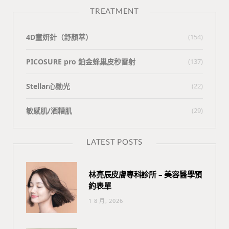
TREATMENT
4D童妍針（舒顏萃）
(154)
PICOSURE pro 鉑金蜂巢皮秒雷射
(137)
Stellar心動光
(22)
敏感肌/酒糟肌
(29)
LATEST POSTS
林亮辰皮膚專科診所 – 美容醫學預
約表單
1 8 月, 2026