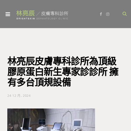
F
I
a
n
c
s
e
t
b
a
o
g
o
r
k
a
m
林亮辰皮膚專科診所為頂級
膠原蛋白新生專家診診所 擁
有多台頂規設備
24 12 月, 2024