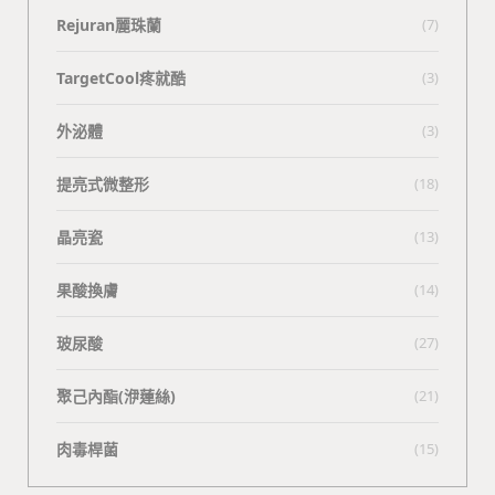
Rejuran麗珠蘭
(7)
TargetCool疼就酷
(3)
外泌體
(3)
提亮式微整形
(18)
晶亮瓷
(13)
果酸換膚
(14)
玻尿酸
(27)
聚己內酯(洢蓮絲)
(21)
肉毒桿菌
(15)