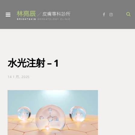
F
I
a
n
c
s
e
t
b
a
o
g
o
r
k
a
m
水光注射 – 1
14 1 月, 2025