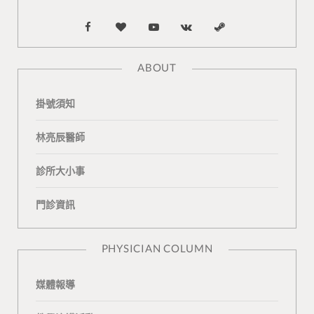
F
B
Y
V
S
a
l
o
K
t
ABOUT
c
o
u
o
e
掛號須知
e
g
T
n
a
b
L
u
t
m
林亮辰醫師
o
o
b
a
診所大小事
o
v
e
k
門診資訊
k
i
t
n
e
PHYSICIAN COLUMN
媒體報導