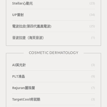
Stellar心動光
(23)
UP雷射
(34)
電波拉皮(第四代鳳凰電波)
(25)
⾳波拉提（海芙⾳波）
(1)
COSMETIC DERMATOLOGY
AI美光針
(3)
PLT凍晶
(9)
Rejuran麗珠蘭
(7)
TargetCool疼就酷
(3)