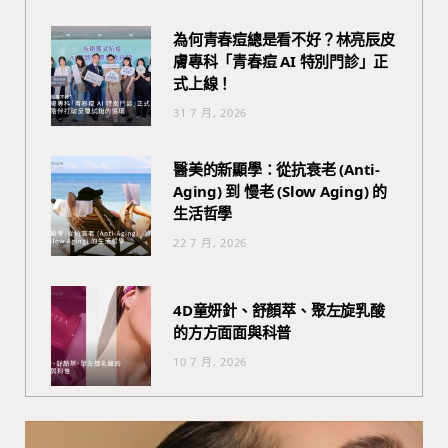
為何青春痘總是看不好？林亮辰皮
膚專科「青春痘 AI 特別門診」正
式上線！
31 7 月, 2026
醫美的新顯學：從抗衰老 (Anti-
Aging) 到 慢老 (Slow Aging) 的
生活哲學
22 7 月, 2026
4D童妍針、舒顏萃、聚左旋乳酸
的方方面面與科普
10 7 月, 2026