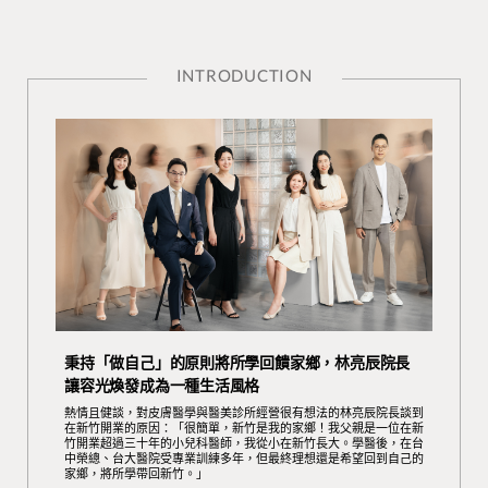
INTRODUCTION
秉持「做自己」的原則將所學回饋家鄉，林亮辰院長
讓容光煥發成為一種生活風格
熱情且健談，對皮膚醫學與醫美診所經營很有想法的林亮辰院長談到
在新竹開業的原因：「很簡單，新竹是我的家鄉！我父親是一位在新
竹開業超過三十年的小兒科醫師，我從小在新竹長大。學醫後，在台
中榮總、台大醫院受專業訓練多年，但最終理想還是希望回到自己的
家鄉，將所學帶回新竹。」