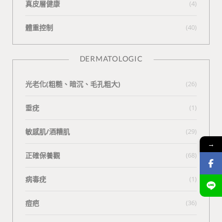
真皮層健康
(4)
體重控制
(40)
DERMATOLOGIC
光老化(粗糙、暗沉、毛孔粗大)
(26)
垂疣
(1)
敏感肌/酒糟肌
(29)
→
正確保養觀
(68)
病毒疣
(1)
痘疤
(36)