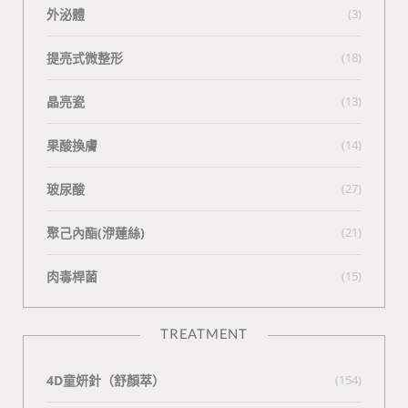
外泌體
(3)
提亮式微整形
(18)
晶亮瓷
(13)
果酸換膚
(14)
玻尿酸
(27)
聚己內酯(洢蓮絲)
(21)
肉毒桿菌
(15)
TREATMENT
4D童妍針（舒顏萃）
(154)