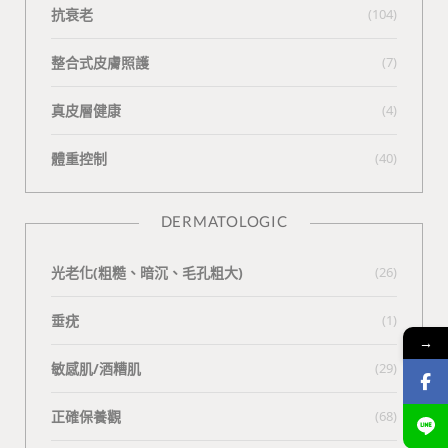
抗衰老
(104)
整合式皮膚照護
(7)
真皮層健康
(4)
體重控制
(40)
DERMATOLOGIC
光老化(粗糙、暗沉、毛孔粗大)
(26)
垂疣
(1)
→
敏感肌/酒糟肌
(29)
正確保養觀
(68)