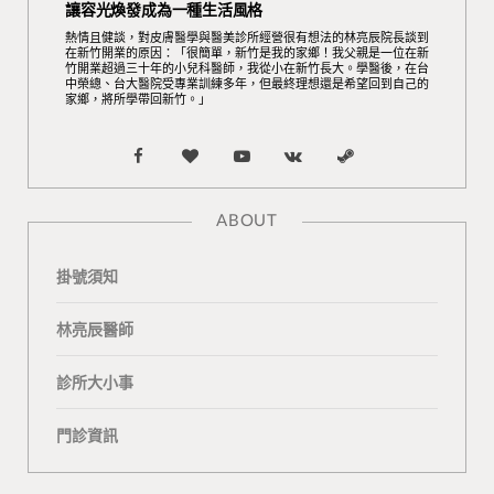
讓容光煥發成為一種生活風格
熱情且健談，對皮膚醫學與醫美診所經營很有想法的林亮辰院長談到
在新竹開業的原因：「很簡單，新竹是我的家鄉！我父親是一位在新
竹開業超過三十年的小兒科醫師，我從小在新竹長大。學醫後，在台
中榮總、台大醫院受專業訓練多年，但最終理想還是希望回到自己的
家鄉，將所學帶回新竹。」
F
B
Y
V
S
a
l
o
K
t
ABOUT
c
o
u
o
e
掛號須知
e
g
T
n
a
b
L
u
t
m
林亮辰醫師
o
o
b
a
診所大小事
o
v
e
k
門診資訊
k
i
t
n
e