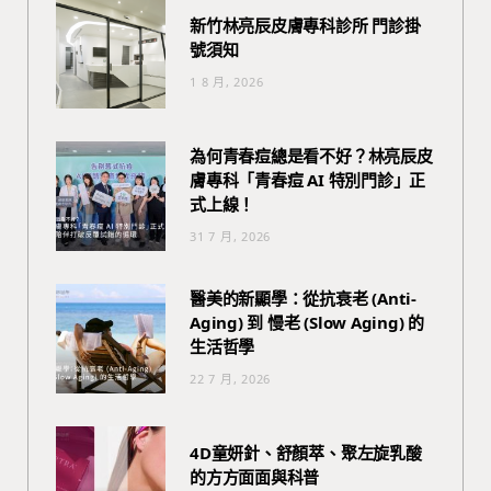
新竹林亮辰皮膚專科診所 門診掛
號須知
1 8 月, 2026
為何青春痘總是看不好？林亮辰皮
膚專科「青春痘 AI 特別門診」正
式上線！
31 7 月, 2026
醫美的新顯學：從抗衰老 (Anti-
Aging) 到 慢老 (Slow Aging) 的
生活哲學
22 7 月, 2026
4D童妍針、舒顏萃、聚左旋乳酸
的方方面面與科普