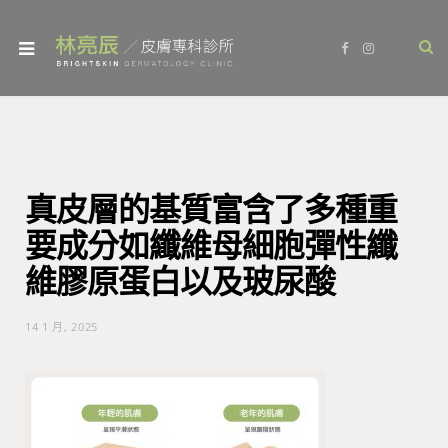
F
I
a
n
c
s
e
t
b
a
o
g
o
r
k
a
m
真皮層的基質富含了多種重
要成分如纖維母細胞彈性纖
維膠原蛋白以及玻尿酸
14 1 月, 2025