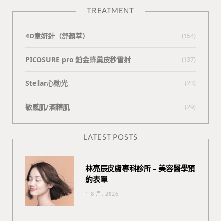
TREATMENT
4D童妍針（舒顏萃）
(154)
PICOSURE pro 鉑金蜂巢皮秒雷射
(137)
Stellar心動光
(23)
敏感肌/酒糟肌
(29)
LATEST POSTS
林亮辰皮膚專科診所 – 美容醫學預
約表單
1 8 月, 2026