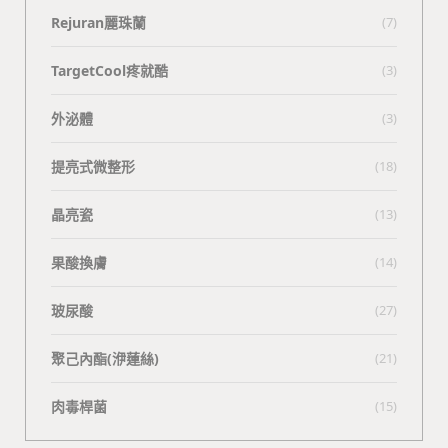
Rejuran麗珠蘭
(7)
TargetCool疼就酷
(3)
外泌體
(3)
提亮式微整形
(18)
晶亮瓷
(13)
果酸換膚
(14)
玻尿酸
(27)
聚己內酯(洢蓮絲)
(21)
肉毒桿菌
(15)