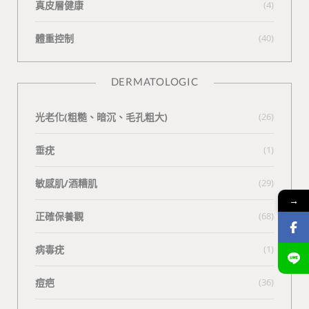
真皮層健康
(4)
體重控制
(40)
DERMATOLOGIC
光老化(粗糙、暗沉、毛孔粗大)
(26)
垂疣
(1)
敏感肌/酒糟肌
(29)
→
正確保養觀
(68)
病毒疣
(1)
痘疤
(36)