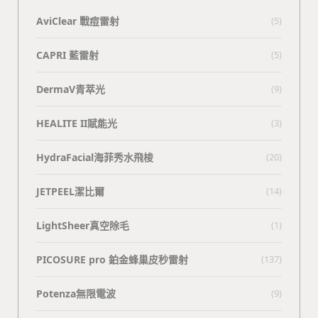
AviClear 戰痘雷射
(5)
CAPRI 藍雷射
(5)
DermaV青萃光
(9)
HEALITE II賦能光
(3)
HydraFacial海菲秀水飛梭
(20)
JETPEEL潔比爾
(14)
LightSheer真空除毛
(1)
PICOSURE pro 鉑金蜂巢皮秒雷射
(137)
Potenza無限電波
(9)