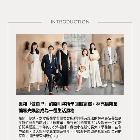
INTRODUCTION
秉持「做自己」的原則將所學回饋家鄉，林亮辰院長
讓容光煥發成為一種生活風格
熱情且健談，對皮膚醫學與醫美診所經營很有想法的林亮辰院長談到
在新竹開業的原因：「很簡單，新竹是我的家鄉！我父親是一位在新
竹開業超過三十年的小兒科醫師，我從小在新竹長大。學醫後，在台
中榮總、台大醫院受專業訓練多年，但最終理想還是希望回到自己的
家鄉，將所學帶回新竹。」