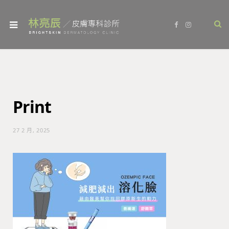
F
I
a
n
c
s
e
t
b
a
o
g
o
r
k
a
m
Print
27 2 月, 2025