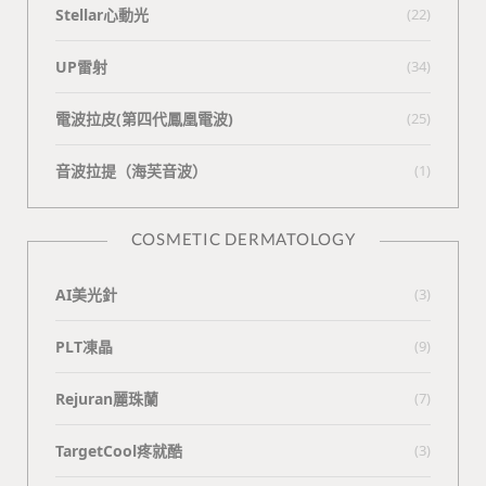
Stellar心動光
(22)
UP雷射
(34)
電波拉皮(第四代鳳凰電波)
(25)
⾳波拉提（海芙⾳波）
(1)
COSMETIC DERMATOLOGY
AI美光針
(3)
PLT凍晶
(9)
Rejuran麗珠蘭
(7)
TargetCool疼就酷
(3)