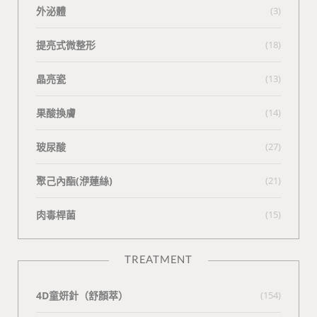
外泌體
(3)
提亮式微整形
(18)
晶亮瓷
(13)
果酸換膚
(14)
玻尿酸
(27)
聚己內酯(洢蓮絲)
(21)
肉毒桿菌
(15)
TREATMENT
4D童妍針（舒顏萃）
(154)