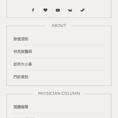
F
B
Y
V
S
a
l
o
K
t
ABOUT
c
o
u
o
e
掛號須知
e
g
T
n
a
b
L
u
t
m
林亮辰醫師
o
o
b
a
診所大小事
o
v
e
k
門診資訊
k
i
t
n
e
PHYSICIAN COLUMN
媒體報導