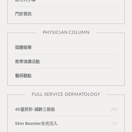
o
v
e
k
門診資訊
k
i
t
n
e
PHYSICIAN COLUMN
媒體報導
教學演講活動
醫師觀點
FULL SERVICE DERMATOLOGY
4D童妍針-減齡三部曲
(20)
Skin Booster水光注入
(7)