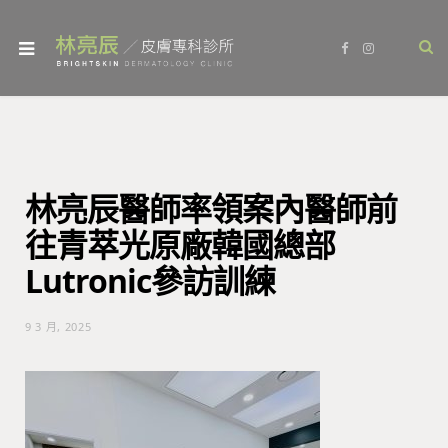
F
I
a
n
c
s
e
t
b
a
o
g
o
r
k
a
m
林亮辰醫師率領案內醫師前
往青萃光原廠韓國總部
Lutronic參訪訓練
9 3 月, 2025