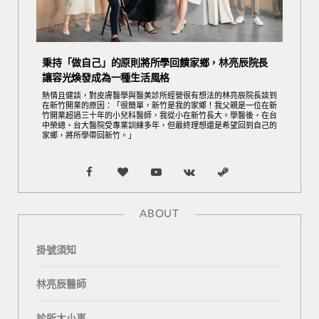
秉持「做自己」的原則將所學回饋家鄉，林亮辰院長
讓容光煥發成為一種生活風格
熱情且健談，對皮膚醫學與醫美診所經營很有想法的林亮辰院長談到
在新竹開業的原因：「很簡單，新竹是我的家鄉！我父親是一位在新
竹開業超過三十年的小兒科醫師，我從小在新竹長大。學醫後，在台
中榮總、台大醫院受專業訓練多年，但最終理想還是希望回到自己的
家鄉，將所學帶回新竹。」
F
B
Y
V
S
a
l
o
K
t
ABOUT
c
o
u
o
e
掛號須知
e
g
T
n
a
b
L
u
t
m
林亮辰醫師
o
o
b
a
診所大小事