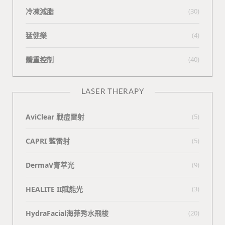
冷凍減脂
(30)
猛健樂
(4)
體重控制
(40)
LASER THERAPY
AviClear 戰痘雷射
(5)
CAPRI 藍雷射
(5)
DermaV青萃光
(9)
HEALITE II賦能光
(3)
HydraFacial海菲秀水飛梭
(20)