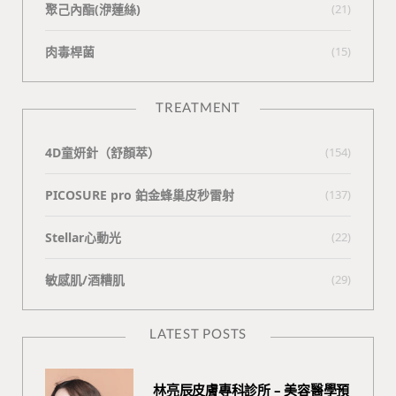
聚己內酯(洢蓮絲)
(21)
肉毒桿菌
(15)
TREATMENT
4D童妍針（舒顏萃）
(154)
PICOSURE pro 鉑金蜂巢皮秒雷射
(137)
Stellar心動光
(22)
敏感肌/酒糟肌
(29)
LATEST POSTS
林亮辰皮膚專科診所 – 美容醫學預