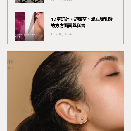
4D童妍針、舒顏萃、聚左旋乳酸
的方方面面與科普
10 7 月, 2026