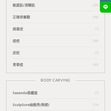
敏感肌/酒糟肌
(29)
正確保養觀
(68)
病毒疣
(1)
痘疤
(36)
皮蛇
(1)
青春痘
(30)
BODY CARVING
Saxenda善纖達
(7)
SculpSure絲酷秀(熱塑)
(23)