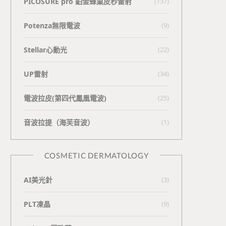
PICOSURE pro 鉑金蜂巢皮秒雷射
(137)
Potenza無限電波
(9)
Stellar心動光
(22)
UP雷射
(34)
電波拉皮(第四代鳳凰電波)
(25)
⾳波拉提（海芙⾳波）
(1)
COSMETIC DERMATOLOGY
AI美光針
(3)
PLT凍晶
(9)