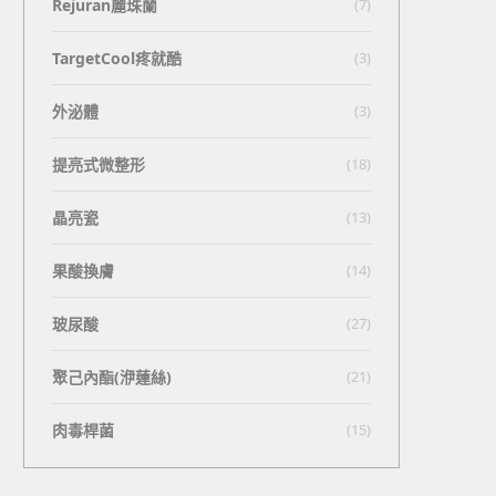
Rejuran麗珠蘭
(7)
TargetCool疼就酷
(3)
外泌體
(3)
提亮式微整形
(18)
晶亮瓷
(13)
果酸換膚
(14)
玻尿酸
(27)
聚己內酯(洢蓮絲)
(21)
肉毒桿菌
(15)