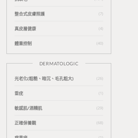
整合式皮膚照護
(7)
真皮層健康
(4)
體重控制
(40)
DERMATOLOGIC
光老化(粗糙、暗沉、毛孔粗大)
(26)
垂疣
(1)
敏感肌/酒糟肌
(29)
正確保養觀
(68)
病毒疣
(1)