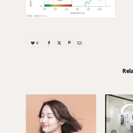
0
Rel