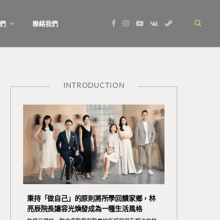
F
I
Y
V
S
們
聯絡我們
a
n
o
K
t
c
s
u
o
e
e
t
T
n
a
b
a
u
t
m
o
g
b
a
o
r
e
k
k
a
t
m
e
INTRODUCTION
秉持「做自己」的原則將所學回饋家鄉，林
亮辰院長讓容光煥發成為一種生活風格