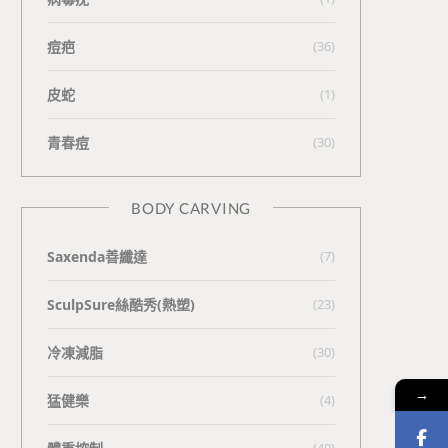
痘疤
(36)
皮蛇
(1)
青春痘
(30)
BODY CARVING
Saxenda善纖達
(7)
SculpSure絲酷秀(熱塑)
(23)
冷凍減脂
(30)
→
猛健樂
(4)
(40)