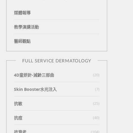
媒體報導
教學演講活動
醫師觀點
FULL SERVICE DERMATOLOGY
4D童妍針-減齡三部曲
(20)
Skin Booster水光注入
(7)
抗敏
(25)
抗痘
(40)
抗衰老
(104)