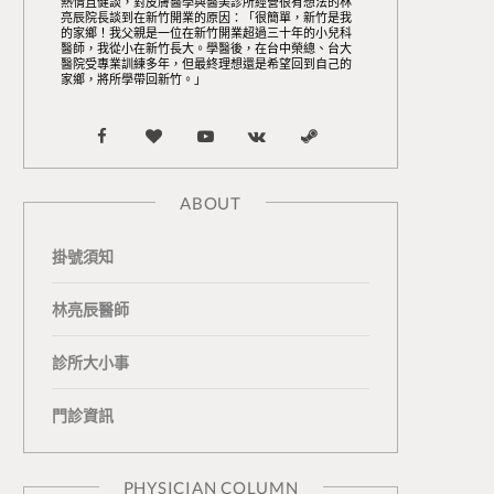
熱情且健談，對皮膚醫學與醫美診所經營很有想法的林
亮辰院長談到在新竹開業的原因：「很簡單，新竹是我
的家鄉！我父親是一位在新竹開業超過三十年的小兒科
醫師，我從小在新竹長大。學醫後，在台中榮總、台大
醫院受專業訓練多年，但最終理想還是希望回到自己的
家鄉，將所學帶回新竹。」
F
B
Y
V
S
a
l
o
K
t
ABOUT
c
o
u
o
e
掛號須知
e
g
T
n
a
b
L
u
t
m
林亮辰醫師
o
o
b
a
診所大小事
o
v
e
k
門診資訊
k
i
t
n
e
PHYSICIAN COLUMN