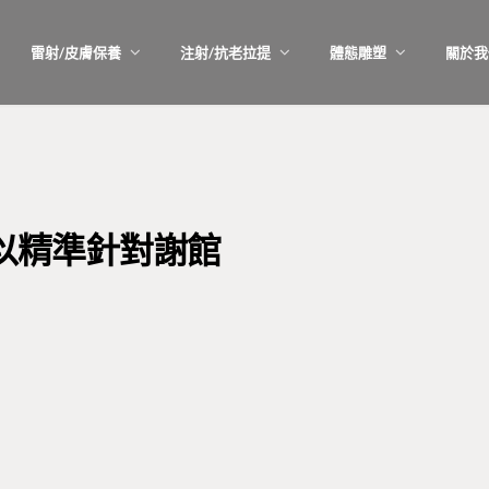
雷射/皮膚保養
注射/抗老拉提
體態雕塑
關於我
可以精準針對謝館