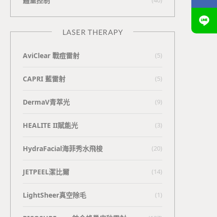
體重控制
LASER THERAPY
AviClear 戰痘雷射
(5)
CAPRI 藍雷射
(5)
DermaV青萃光
(9)
HEALITE II賦能光
(3)
HydraFacial海菲秀水飛梭
(20)
JETPEEL潔比爾
(14)
LightSheer真空除毛
(1)