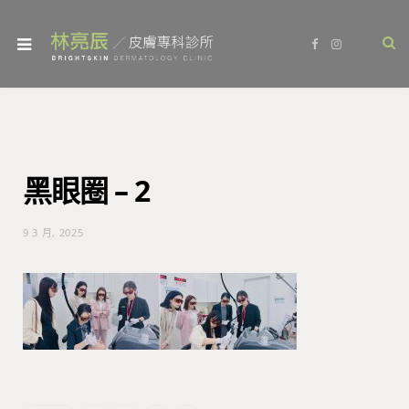
F
I
a
n
c
s
e
t
b
a
o
g
o
r
k
a
m
黑眼圈 – 2
9 3 月, 2025