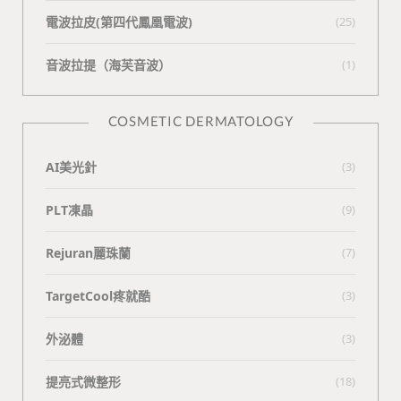
電波拉皮(第四代鳳凰電波)
(25)
⾳波拉提（海芙⾳波）
(1)
COSMETIC DERMATOLOGY
AI美光針
(3)
PLT凍晶
(9)
Rejuran麗珠蘭
(7)
TargetCool疼就酷
(3)
外泌體
(3)
提亮式微整形
(18)