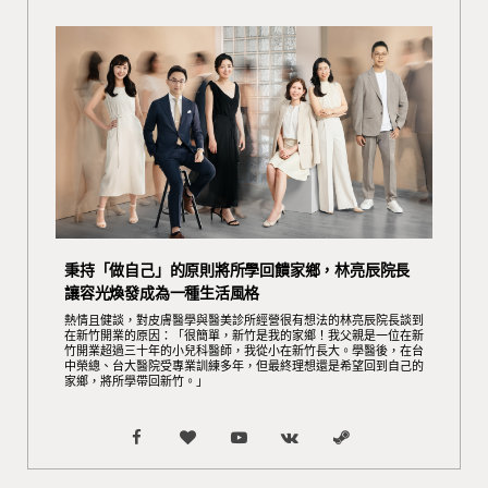
秉持「做自己」的原則將所學回饋家鄉，林亮辰院長
讓容光煥發成為一種生活風格
熱情且健談，對皮膚醫學與醫美診所經營很有想法的林亮辰院長談到
在新竹開業的原因：「很簡單，新竹是我的家鄉！我父親是一位在新
竹開業超過三十年的小兒科醫師，我從小在新竹長大。學醫後，在台
中榮總、台大醫院受專業訓練多年，但最終理想還是希望回到自己的
家鄉，將所學帶回新竹。」
F
B
Y
V
S
a
l
o
K
t