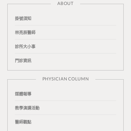
ABOUT
c
o
u
o
e
掛號須知
e
g
T
n
a
b
L
u
t
m
林亮辰醫師
o
o
b
a
診所大小事
o
v
e
k
門診資訊
k
i
t
n
e
PHYSICIAN COLUMN
媒體報導
教學演講活動
醫師觀點