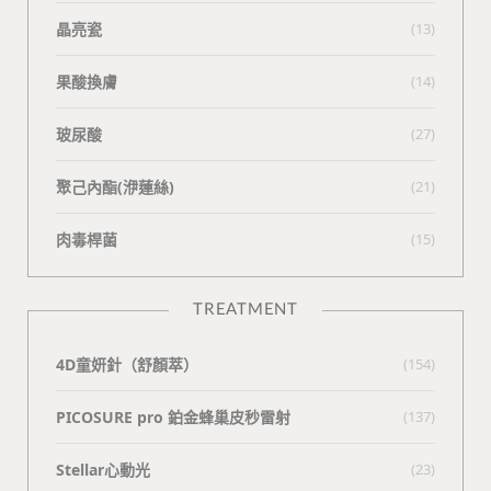
晶亮瓷
(13)
果酸換膚
(14)
玻尿酸
(27)
聚己內酯(洢蓮絲)
(21)
肉毒桿菌
(15)
TREATMENT
4D童妍針（舒顏萃）
(154)
PICOSURE pro 鉑金蜂巢皮秒雷射
(137)
Stellar心動光
(23)