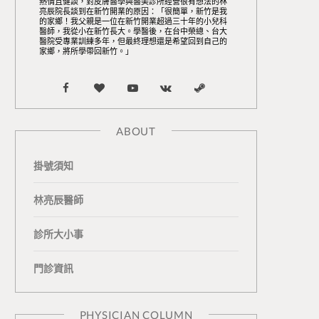
熱情且健談，對皮膚醫學與醫美診所經營很有想法的林
亮辰院長談到在新竹開業的原因：「很簡單，新竹是我
的家鄉！我父親是一位在新竹開業超過三十年的小兒科
醫師，我從小在新竹長大。學醫後，在台中榮總、台大
醫院受專業訓練多年，但最終理想還是希望回到自己的
家鄉，將所學帶回新竹。」
F
B
Y
V
S
a
l
o
K
t
ABOUT
c
o
u
o
e
掛號須知
e
g
T
n
a
b
L
u
t
m
林亮辰醫師
o
o
b
a
診所大小事
o
v
e
k
門診資訊
k
i
t
n
e
PHYSICIAN COLUMN