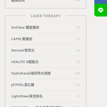
體重控制
LASER THERAPY
AviClear 戰痘雷射
(5)
CAPRI 藍雷射
(5)
DermaV青萃光
(9)
HEALITE II賦能光
(3)
HydraFacial海菲秀水飛梭
(20)
JETPEEL潔比爾
(14)
LightSheer真空除毛
(1)