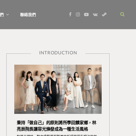
F
I
Y
V
S
們
聯絡我們
a
n
o
K
t
c
s
u
o
e
e
t
T
n
a
b
a
u
t
m
o
g
b
a
o
r
e
k
k
a
t
m
e
INTRODUCTION
秉持「做自己」的原則將所學回饋家鄉，林
亮辰院長讓容光煥發成為一種生活風格