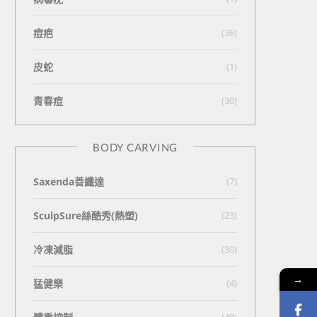
痘疤
(36)
皮蛇
(1)
青春痘
(30)
BODY CARVING
Saxenda善纖達
(7)
SculpSure絲酷秀(熱塑)
(23)
冷凍減脂
(30)
→
猛健樂
(4)
(40)