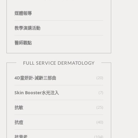
媒體報導
教學演講活動
醫師觀點
FULL SERVICE DERMATOLOGY
4D童妍針-減齡三部曲
(20)
Skin Booster水光注入
(7)
抗敏
(25)
抗痘
(40)
抗衰老
(104)