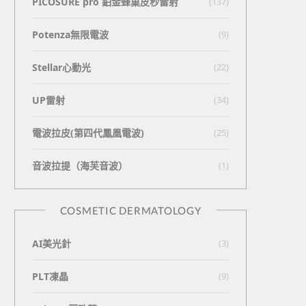
PICOSURE pro 鉑金蜂巢皮秒雷射
(137)
Potenza無限電波
(9)
Stellar心動光
(22)
UP雷射
(34)
電波拉皮(第四代鳳凰電波)
(25)
⾳波拉提（海芙⾳波）
(1)
COSMETIC DERMATOLOGY
AI美光針
(3)
PLT凍晶
(9)