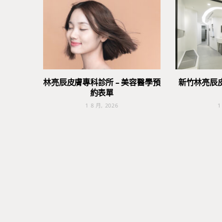
林亮辰皮膚專科診所 – 美容醫學預
新竹林亮辰
約表單
1 8 月, 2026
1