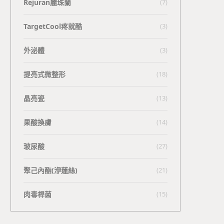
Rejuran麗珠蘭
(7)
TargetCool疼就酷
(3)
外泌體
(3)
提亮式微整形
(18)
晶亮瓷
(13)
果酸換膚
(14)
玻尿酸
(27)
聚己內酯(洢蓮絲)
(21)
肉毒桿菌
(15)