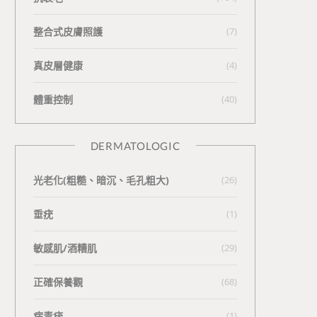
整合式皮膚照護
(7)
真皮層健康
(4)
體重控制
(40)
DERMATOLOGIC
光老化(粗糙、暗沉、毛孔粗大)
(26)
垂疣
(1)
敏感肌/酒糟肌
(29)
正確保養觀
(68)
病毒疣
(1)