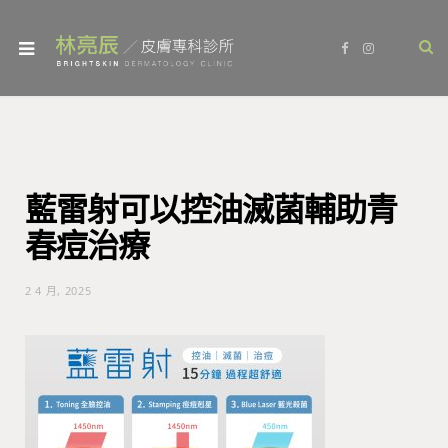
F
I
a
n
c
s
e
t
b
a
o
g
o
r
k
a
m
藍雷射可以控油滅菌輔助青
春痘治療
2 4 月, 2025