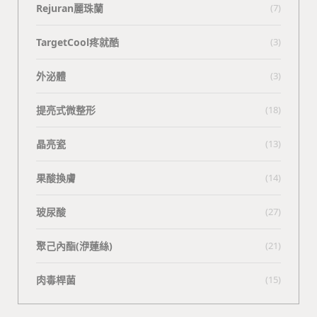
Rejuran麗珠蘭
(7)
TargetCool疼就酷
(3)
外泌體
(3)
提亮式微整形
(18)
晶亮瓷
(13)
果酸換膚
(14)
玻尿酸
(27)
聚己內酯(洢蓮絲)
(21)
肉毒桿菌
(15)