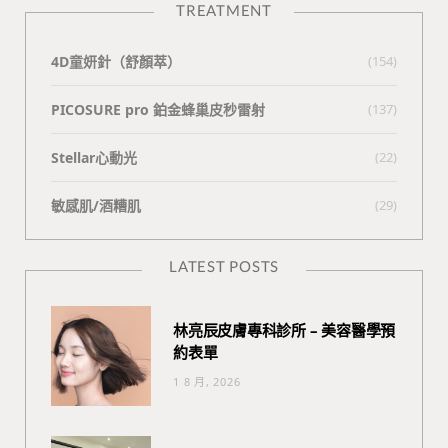
TREATMENT
4D童妍針（舒顏萃）
(154)
PICOSURE pro 鉑金蜂巢皮秒雷射
(137)
Stellar心動光
(22)
敏感肌/酒糟肌
(29)
LATEST POSTS
林亮辰皮膚專科診所 – 美容醫學預
約表單
1 8 月, 2026