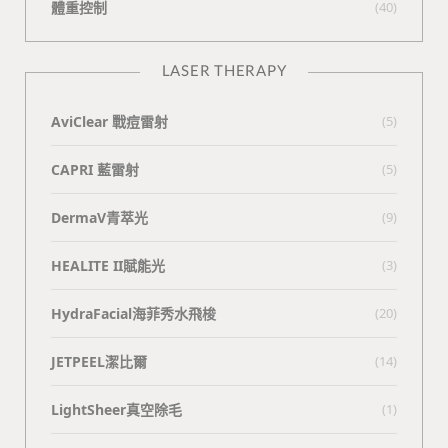
體重控制
(40)
LASER THERAPY
AviClear 戰痘雷射
(5)
CAPRI 藍雷射
(5)
DermaV青萃光
(9)
HEALITE II賦能光
(3)
HydraFacial海菲秀水飛梭
(20)
JETPEEL潔比爾
(14)
LightSheer真空除毛
(1)