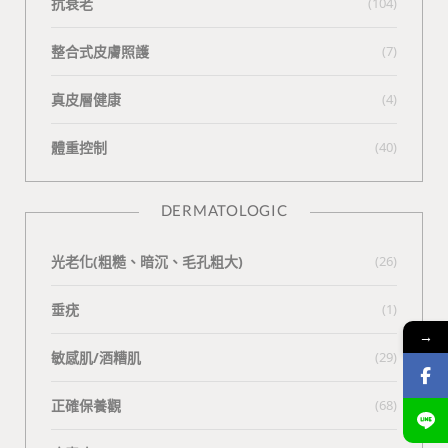
抗衰老
(104)
整合式皮膚照護
(7)
真皮層健康
(4)
體重控制
(40)
DERMATOLOGIC
光老化(粗糙、暗沉、毛孔粗大)
(26)
垂疣
(1)
→
敏感肌/酒糟肌
(29)
正確保養觀
(68)