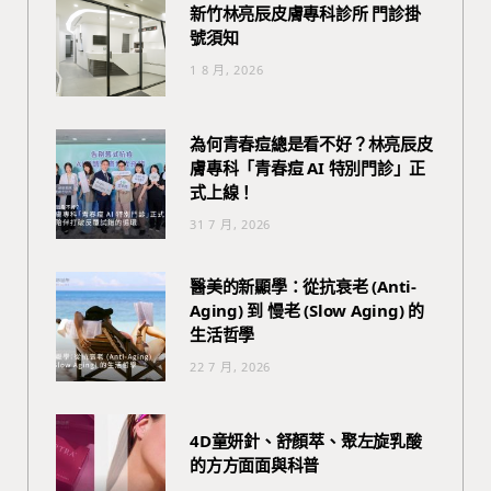
新竹林亮辰皮膚專科診所 門診掛
號須知
1 8 月, 2026
為何青春痘總是看不好？林亮辰皮
膚專科「青春痘 AI 特別門診」正
式上線！
31 7 月, 2026
醫美的新顯學：從抗衰老 (Anti-
Aging) 到 慢老 (Slow Aging) 的
生活哲學
22 7 月, 2026
4D童妍針、舒顏萃、聚左旋乳酸
的方方面面與科普