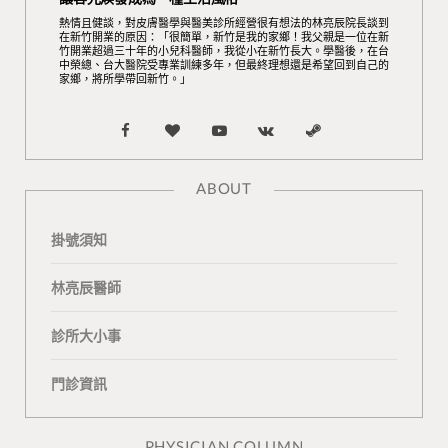
熱情且健談，對皮膚醫學與醫美診所經營很有想法的林亮辰院長談到
在新竹開業的原因：「很簡單，新竹是我的家鄉！我父親是一位在新
竹開業超過三十年的小兒科醫師，我從小在新竹長大。學醫後，在台
中榮總、台大醫院受專業訓練多年，但最終理想還是希望回到自己的
家鄉，將所學帶回新竹。」
F
B
Y
V
S
a
l
o
K
t
ABOUT
c
o
u
o
e
掛號須知
e
g
T
n
a
b
L
u
t
m
林亮辰醫師
o
o
b
a
診所大小事
o
v
e
k
門診資訊
k
i
t
n
e
PHYSICIAN COLUMN