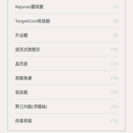
Rejuran麗珠蘭
(7)
TargetCool疼就酷
(3)
外泌體
(3)
提亮式微整形
(18)
晶亮瓷
(13)
果酸換膚
(14)
玻尿酸
(27)
聚己內酯(洢蓮絲)
(21)
肉毒桿菌
(15)