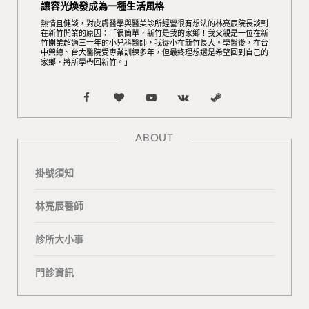
讓容光煥發成為一種生活風格
熱情且健談，對皮膚醫學與醫美診所經營很有想法的林亮辰院長談到
在新竹開業的原因：「很簡單，新竹是我的家鄉！我父親是一位在新
竹開業超過三十年的小兒科醫師，我從小在新竹長大。學醫後，在台
中榮總、台大醫院受專業訓練多年，但最終理想還是希望回到自己的
家鄉，將所學帶回新竹。」
F
B
Y
V
S
a
l
o
K
t
ABOUT
c
o
u
o
e
掛號須知
e
g
T
n
a
b
L
u
t
m
林亮辰醫師
o
o
b
a
診所大小事
o
v
e
k
門診資訊
k
i
t
n
e