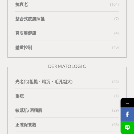
抗衰老
(104)
整合式皮膚照護
(7)
真皮層健康
(4)
體重控制
(40)
DERMATOLOGIC
光老化(粗糙、暗沉、毛孔粗大)
(26)
垂疣
(1)
→
敏感肌/酒糟肌
(29)
正確保養觀
(68)