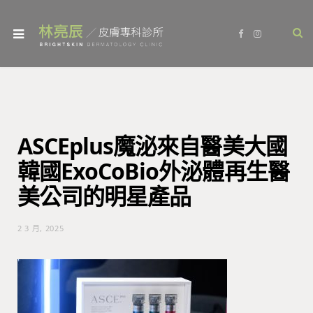
F
I
a
n
c
s
e
t
b
a
o
g
o
r
k
a
m
ASCEplus魔泌來自醫美大國
韓國ExoCoBio外泌體再生醫
美公司的明星產品
2 3 月, 2025