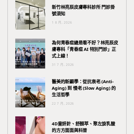
新竹林亮辰皮膚專科診所 門診掛
號須知
1 8 月, 2026
為何青春痘總是看不好？林亮辰皮
膚專科「青春痘 AI 特別門診」正
式上線！
31 7 月, 2026
醫美的新顯學：從抗衰老 (Anti-
Aging) 到 慢老 (Slow Aging) 的
生活哲學
22 7 月, 2026
4D童妍針、舒顏萃、聚左旋乳酸
的方方面面與科普