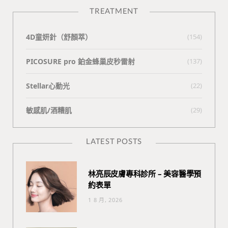
TREATMENT
4D童妍針（舒顏萃）
(154)
PICOSURE pro 鉑金蜂巢皮秒雷射
(137)
Stellar心動光
(22)
敏感肌/酒糟肌
(29)
LATEST POSTS
林亮辰皮膚專科診所 – 美容醫學預
約表單
1 8 月, 2026