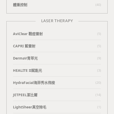
體重控制
(40)
LASER THERAPY
AviClear 戰痘雷射
(5)
CAPRI 藍雷射
(5)
DermaV青萃光
(9)
HEALITE II賦能光
(3)
HydraFacial海菲秀水飛梭
(20)
JETPEEL潔比爾
(14)
LightSheer真空除毛
(1)