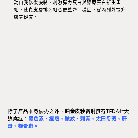
動自我修復機制、刺激彈力蛋白與膠原蛋白新生重
組，使真皮層排列組合更整齊、穩固，從內到外提升
膚質健康。
除了產品本身優秀之外，
鉑金皮秒雷射
擁有TFDA七大
適應症：
黑色素、痘疤、皺紋、刺青、太田母斑、肝
斑、顴骨斑。