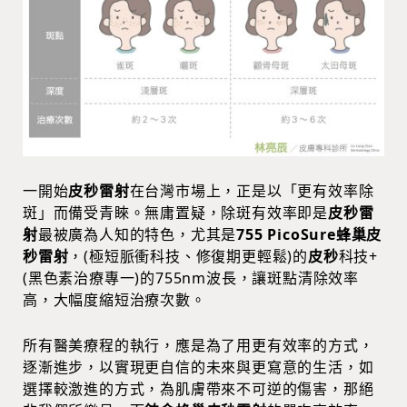
一開始
皮秒雷射
在台灣市場上，正是以「更有效率除
斑」而備受青睞。無庸置疑，除斑有效率即是
皮秒雷
射
最被廣為人知的特色，尤其是
755 PicoSure蜂巢皮
秒雷射
，(極短脈衝科技、修復期更輕鬆)的
皮秒
科技+
(黑色素治療專一)的755nm波長，讓斑點清除效率
高，大幅度縮短治療次數。
所有醫美療程的執行，應是為了用更有效率的方式，
逐漸進步，以實現更自信的未來與更寫意的生活，如
選擇較激進的方式，為肌膚帶來不可逆的傷害，那絕