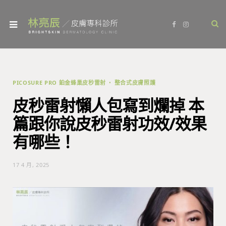
F
I
a
n
c
s
e
t
b
a
o
g
o
r
k
a
m
PICOSURE PRO 鉑金蜂巢皮秒雷射
整合式皮膚照護
皮秒雷射懶人包寫到爛掉 本
篇跟你說皮秒雷射功效/效果
有哪些！
17 4 月, 2025