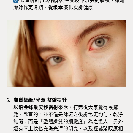
4D童妍針(4D舒顏萃)補充皮下流失的體積，讓輪
廓線條更滑順、從根本優化皮膚健康。
膚質細緻/光澤 整體提升
以
鉑金蜂巢皮秒雷射
來說，打完後大家覺得最驚
艷、欣喜的，並不僅是除斑之後膚色更均勻、乾淨
無暇，而是「整體膚質的細緻度」為之驚人。另外
還有不上妝也充滿光澤的明亮，以及輕鬆駕馭原相