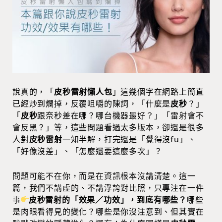
說真的，「
皮秒雷射懶人包
」這幾個字在網路上簡直
已經炒到爛掉，反覆咀嚼的陳詞，「什麼是
皮秒
？」
「
皮秒
跟奈秒差在哪？哪台機器最好？」「雷射會不
會反黑？」等，這些問題看過太多版本，卻還是很多
人對
皮秒雷射
一知半解，打完還是「覺得沒fu」、
「好像沒差」、「怎麼還要這麼多次」？
問題可能不在你，而是在資訊根本沒講清楚。這一
篇，我們不講虛的、不講浮誇對比照，只專注在一件
事
皮秒雷射的「效果／功效」，到底有哪些？
哪些
是肉眼看得見的變化？哪些是你沒注意到、但其實在