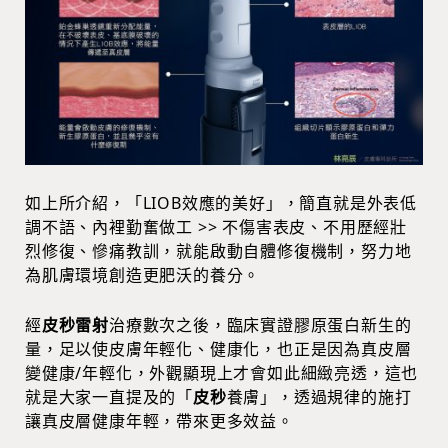
如上所介紹，「LIOB效應的美好」，簡直就是外表低
調不語、內裡勤奮做工 >> 不傷害表皮、不用歷經壯
烈修復、慘痛教訓，就能啟動自體修復機制，努力地
為肌膚環境創造更肥沃的養分。
經
皮秒雷射
治療數次之後，臨床實證膠原蛋白新生的
量，足以使皮膚年輕化、健康化，也正是因為真皮層
變健康/年輕化，外觀顯現上才會如此細緻亮透，這也
就是大家一直提及的「
皮秒
養膚」，透過規律的施打
讓真皮層健康年輕，帶來更多效益。