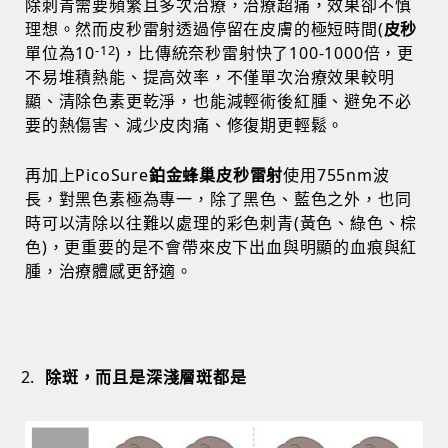
除刺青需要頻繁且多次治療，治療超痛，效果卻不慎
理想。然而皮秒雷射透過停留在皮膚的極短時間(
皮秒
-12
單位為10
)，比傳統奈秒雷射快了100-1000倍，更
不易堆積熱能、提高效率，不僅單次治療效果較明
顯、清除色素更乾淨，也能減輕術後紅腫、避免不必
要的熱傷害、減少皮肉痛、修復期更輕鬆。
再加上PicoSure
鉑金蜂巢皮秒雷射
使用755nm波
長，對黑色素極為專一，除了黑色、藍色之外，也同
時可以清除以往難以處理的彩色刺青(黃色、綠色、棕
色)，更重要的是不會帶來皮下出血與明顯的血痕與紅
腫，治療體感更舒適。
除斑，而且是深淺層斑都是