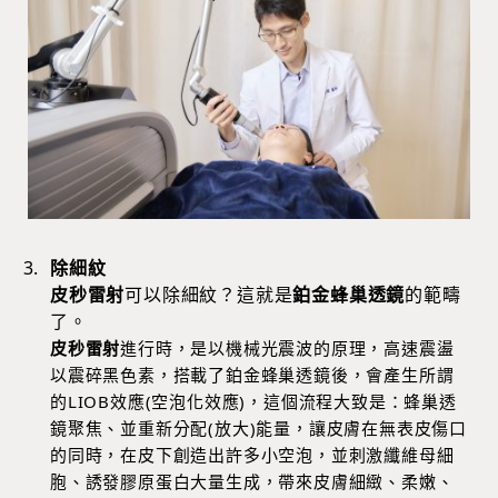
除細紋
皮秒雷射
可以除細紋？這就是
鉑金蜂巢透鏡
的範疇
了。
皮秒雷射
進行時，是以機械光震波的原理，高速震盪
以震碎黑色素，搭載了鉑金蜂巢透鏡後，會產生所謂
的LIOB效應(空泡化效應)，這個流程大致是：蜂巢透
鏡聚焦、並重新分配(放大)能量，讓皮膚在無表皮傷口
的同時，在皮下創造出許多小空泡，並刺激纖維母細
胞、誘發膠原蛋白大量生成，帶來皮膚細緻、柔嫩、