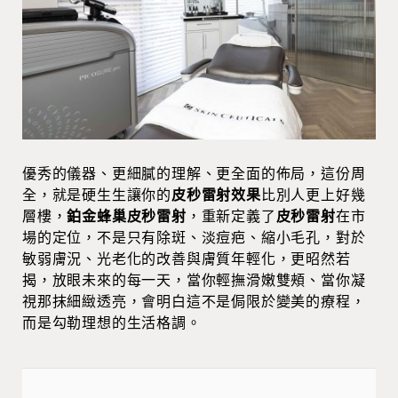
優秀的儀器、更細膩的理解、更全面的佈局，這份周
全，就是硬生生讓你的
皮秒雷射效果
比別人更上好幾
層樓，
鉑金蜂巢皮秒雷射
，重新定義了
皮秒雷射
在市
場的定位，不是只有除斑、淡痘疤、縮小毛孔，對於
敏弱膚況、光老化的改善與膚質年輕化，更昭然若
揭，放眼未來的每一天，當你輕撫滑嫩雙頰、當你凝
視那抹細緻透亮，會明白這不是侷限於變美的療程，
而是勾勒理想的生活格調。