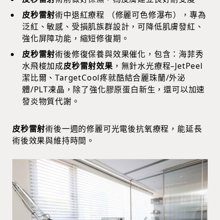
皮秒雷射
術中退紅療程 （修麗可色修瀑布），專為
泛紅、敏感、受損肌族群設計，可降低肌膚發紅、
強化屏障功能，縮短修復期。
皮秒雷射
術後修復保養與效果催化，包含：海菲秀
水飛梭加成
皮秒雷射效果
，無針水光療程–JetPeel
潔比爾、TargetCool疼就酷結合麗珠蘭/外泌
體/PLT凍晶，除了強化膠原蛋白新生，還可以加速
發炎物質代謝。
皮秒雷射
術後一週的修麗可光電後抗氧療程，能延長
術後效果與維持時間。