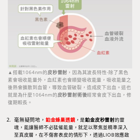
▲
搭載1064nm的
皮秒雷射
，因為其波長特性-除了黑色
素會吸收能量外，血紅素也會順變吸收能量，吸收能量之
後熱會擴散到血管，導致血管破裂，造成皮下出血。這也
就是為什麼1064nm的
皮秒雷射術後
經常會皮下出血，修
復期較長。
毫無疑問地，
鉑金蜂巢透鏡
，是
鉑金皮秒雷射
的靈
魂，能讓醫師不必猛催能量，就足以聚焦並精準深入
至真皮層，在不傷害表皮的情形下，透過LIOB效應啟