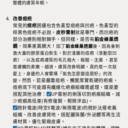
整體的膚質年輕。
改善痘疤
常見的
痘疤
困擾包含色素型痘疤與凹疤，色素型的
棕黑色痘疤不必說，
皮秒雷射
就是專門，而凹疤的
部分治療則相對棘手，但同樣，是否有
鉑金蜂巢透
鏡
，效果差異頗大！加了
鉑金蜂巢透鏡
後，因為會刺
激大量的膠原蛋白新生，對於淺層的痘疤（滾動型凹
疤），以及痘疤膚質的毛孔粗大、粗糙、沈澱 ，甚至
是膚觸的柔嫩、細滑，膚質改善明顯，真的是一次就
愛上，身邊的人會驚嘆「氣色怎麼變這麼好」的改
然而，若是嚴重痘疤、觸覺厚實乾硬的疤痕，
變。
痘疤底下可能還有纖維化疤痕組織需處理，還是要
搭配其他治療：
UP雷射的俐落切割疤痕組織、減
少疤痕高低差(有修復期、輕微滲血)。
微針電波(時空E電波/無限電波)的微針汰廢老舊
組織、改善皮膚質地，搭配麗珠蘭/外泌體等再生活
膚材質，優化緊緻皮膚。