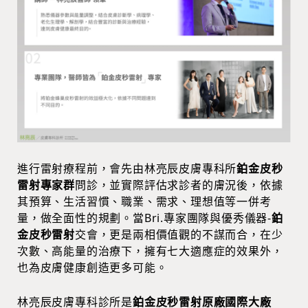
進行雷射療程前，會先由林亮辰皮膚專科所
鉑金皮秒
雷射專家群
問診，並實際評估求診者的膚況後，依據
其預算、生活習慣、職業、需求、理想值等一併考
量，做全面性的規劃。當Bri.專家團隊與優秀儀器-
鉑
金皮秒雷射
交會，更是兩相價值觀的不謀而合，在少
次數、高能量的治療下，擁有七大適應症的效果外，
也為皮膚健康創造更多可能。
林亮辰皮膚專科診所是
鉑金皮秒雷射原廠國際大廠