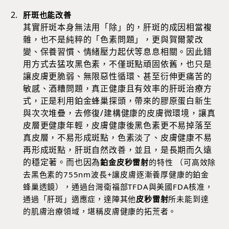
肝斑也能改善
其實肝斑本身無法用「除」的，肝斑的成因相當複
雜，也不是純粹的「色素問題」，更與賀爾蒙改
變、保養習慣、情緒壓力起伏等息息相關。因此錯
用方式去猛攻黑色素，不僅斑點頑固依舊，也只是
讓皮膚更脆弱、無限惡性循環、甚至衍伸更痛苦的
敏感、酒糟問題，真正健康且有效率的肝斑治療方
式，正是利用鉑金蜂巢探頭，帶來的膠原蛋白新生
與次次堆疊，去修復/建構健康的皮膚微環境，讓真
皮層更健康年輕，皮膚健康後黑色素更不易掉落至
真皮層，不易形成斑點，色素淡了、皮膚健康不易
再形成斑點，肝斑自然改善，並且，是長期而久遠
的穩定著。而也因為
鉑金皮秒雷射
的特性 （可高效除
去黑色素的755nm波長+讓皮膚逐漸養厚健康的鉑金
蜂巢透鏡），通過台灣衛福部TFDA與美國FDA核准，
通過「肝斑」適應症，達陣其他
皮秒雷射
所未能到達
的肌膚治療領域，堪稱皮膚健康的拓荒者。