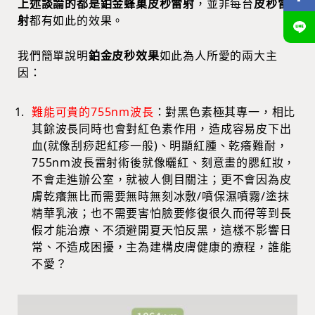
上述談論的都是鉑金蜂巢皮秒雷射
，並非每台
皮秒雷
射
都有如此的效果。
我們簡單說明
鉑金皮秒效果
如此為人所愛的兩大主
因：
難能可貴的755nm波長
：對黑色素極其專一，相比
其餘波長同時也會對紅色素作用，造成容易皮下出
血(就像刮痧起紅疹一般)、明顯紅腫、乾癢難耐，
755nm波長雷射術後就像曬紅、刻意畫的腮紅妝，
不會走進辦公室，就被人側目關注；更不會因為皮
膚乾癢無比而需要無時無刻冰敷/噴保濕噴霧/塗抹
精華乳液；也不需要害怕臉要修復很久而得等到長
假才能治療、不須避開夏天怕反黑，這樣不影響日
常、不造成困擾，主為建構皮膚健康的療程，誰能
不愛？