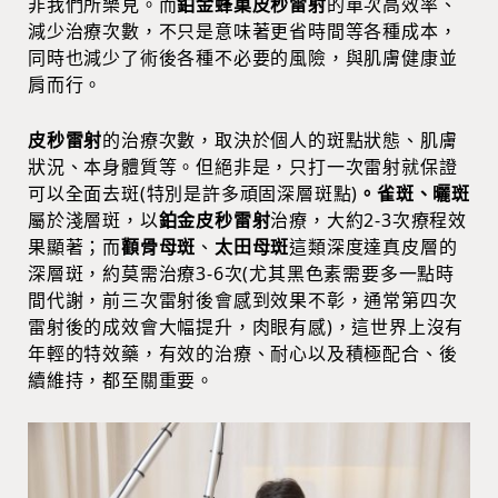
非我們所樂見。而
鉑金蜂巢皮秒雷射
的單次高效率、
減少治療次數，不只是意味著更省時間等各種成本，
同時也減少了術後各種不必要的風險，與肌膚健康並
肩而行。
皮秒雷射
的治療次數，取決於個人的斑點狀態、肌膚
狀況、本身體質等。但絕非是，只打一次雷射就保證
可以全面去斑(特別是許多頑固深層斑點)
。雀斑、曬斑
屬於淺層斑，以
鉑金皮秒雷射
治療，大約2-3次療程效
果顯著；而
顴骨母斑
、
太田母斑
這類深度達真皮層的
深層斑，約莫需治療3-6次(尤其黑色素需要多一點時
間代謝，前三次雷射後會感到效果不彰，通常第四次
雷射後的成效會大幅提升，肉眼有感)，這世界上沒有
年輕的特效藥，有效的治療、耐心以及積極配合、後
續維持，都至關重要。