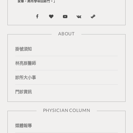
家鄉，將所學帶回新竹。」
F
B
Y
V
S
a
l
o
K
t
ABOUT
c
o
u
o
e
掛號須知
e
g
T
n
a
b
L
u
t
m
林亮辰醫師
o
o
b
a
診所大小事
o
v
e
k
門診資訊
k
i
t
n
e
PHYSICIAN COLUMN
媒體報導