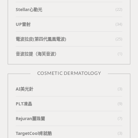
Stellar心動光
(22)
UP雷射
(34)
電波拉皮(第四代鳳凰電波)
(25)
⾳波拉提（海芙⾳波）
(1)
COSMETIC DERMATOLOGY
AI美光針
(3)
PLT凍晶
(9)
Rejuran麗珠蘭
(7)
TargetCool疼就酷
(3)