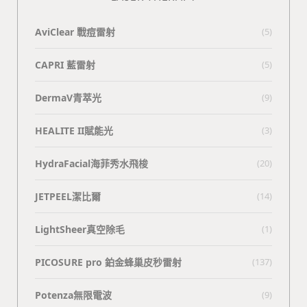
AviClear 戰痘雷射
(5)
CAPRI 藍雷射
(5)
DermaV青萃光
(9)
HEALITE II賦能光
(3)
HydraFacial海菲秀水飛梭
(20)
JETPEEL潔比爾
(14)
LightSheer真空除毛
(1)
PICOSURE pro 鉑金蜂巢皮秒雷射
(137)
Potenza無限電波
(9)