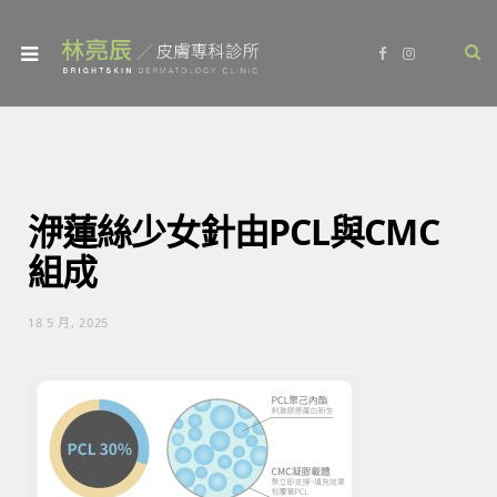
F
I
a
n
c
s
e
t
b
a
o
g
o
r
k
a
m
洢蓮絲少女針由PCL與CMC
組成
18 5 月, 2025