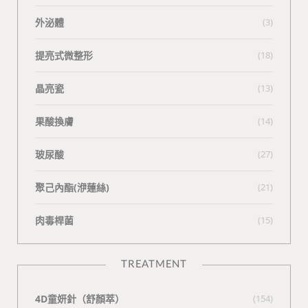
外泌體
(3)
提亮式微整形
(18)
晶亮瓷
(13)
果酸換膚
(14)
玻尿酸
(27)
聚己內酯(洢蓮絲)
(21)
肉毒桿菌
(15)
TREATMENT
4D童妍針（舒顏萃）
(154)