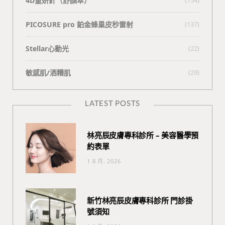
4D童妍針（舒顏萃）
PICOSURE pro 鉑金蜂巢皮秒雷射
(137)
Stellar心動光
(22)
敏感肌/酒糟肌
(29)
LATEST POSTS
林亮辰皮膚專科診所 – 美容醫學預
約表單
1 8 月, 2026
新竹林亮辰皮膚專科診所 門診掛
號須知