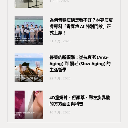
1 8 月, 2026
為何青春痘總是看不好？林亮辰皮
膚專科「青春痘 AI 特別門診」正
式上線！
31 7 月, 2026
醫美的新顯學：從抗衰老 (Anti-
Aging) 到 慢老 (Slow Aging) 的
生活哲學
22 7 月, 2026
4D童妍針、舒顏萃、聚左旋乳酸
的方方面面與科普
10 7 月, 2026