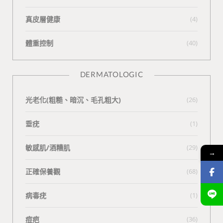
真皮層健康
(4)
體重控制
(40)
DERMATOLOGIC
光老化(粗糙、暗沉、毛孔粗大)
(26)
垂疣
(1)
敏感肌/酒糟肌
(29)
→
正確保養觀
(68)
病毒疣
(1)
痘疤
(36)