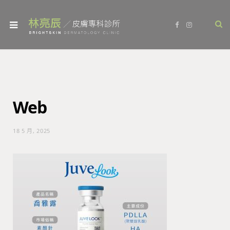
F
I
a
n
c
s
e
t
b
a
o
g
o
r
k
a
m
Web
18 5 月, 2025