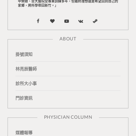
中榮總、台大醫院受專業訓練多年，但最終理想還是希望回到自己的
家鄉，將所學帶回新竹。」
F
B
Y
V
S
a
l
o
K
t
ABOUT
c
o
u
o
e
掛號須知
e
g
T
n
a
b
L
u
t
m
林亮辰醫師
o
o
b
a
診所大小事
o
v
e
k
門診資訊
k
i
t
n
e
PHYSICIAN COLUMN
媒體報導