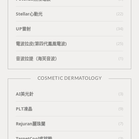
Stellar心動光
(22)
UP雷射
(34)
電波拉皮(第四代鳳凰電波)
(25)
⾳波拉提（海芙⾳波）
(1)
COSMETIC DERMATOLOGY
AI美光針
(3)
PLT凍晶
(9)
Rejuran麗珠蘭
(7)
TargetCool疼就酷
(3)