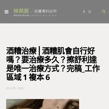
F
I
a
n
c
s
e
t
b
a
o
g
o
r
k
a
m
酒糟治療⎪酒糟肌會自行好
嗎？要治療多久？擦舒利達
是唯一治療方式？完稿_工作
區域 1 複本 6
26 6 月, 2025