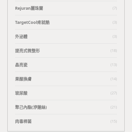
Rejuran麗珠蘭
(7)
TargetCool疼就酷
(3)
外泌體
(3)
提亮式微整形
(18)
晶亮瓷
(13)
果酸換膚
(14)
玻尿酸
(27)
聚己內酯(洢蓮絲)
(21)
肉毒桿菌
(15)