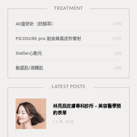
TREATMENT
4D童妍針（舒顏萃）
(154)
PICOSURE pro 鉑金蜂巢皮秒雷射
(137)
Stellar心動光
(22)
敏感肌/酒糟肌
(29)
LATEST POSTS
林亮辰皮膚專科診所 – 美容醫學預
約表單
1 8 月, 2026