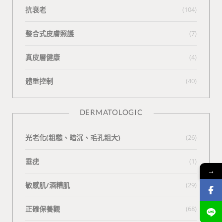
抗衰老
(104)
整合式皮膚照護
(7)
真皮層健康
(4)
體重控制
(40)
DERMATOLOGIC
光老化(粗糙、暗沉、毛孔粗大)
(26)
垂疣
(1)
→
敏感肌/酒糟肌
(29)
正確保養觀
(68)