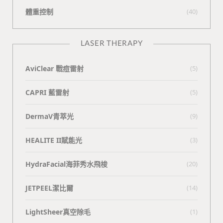
體重控制
(40)
LASER THERAPY
AviClear 戰痘雷射
(5)
CAPRI 藍雷射
(5)
DermaV青萃光
(9)
HEALITE II賦能光
(3)
HydraFacial海菲秀水飛梭
(20)
JETPEEL潔比爾
(14)
LightSheer真空除毛
(1)