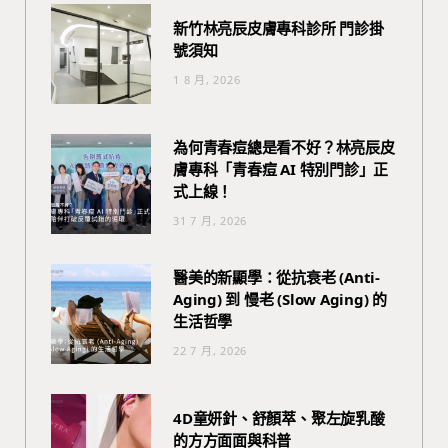
新竹林亮辰皮膚專科診所 門診掛
號須知
1 8 月, 2026
為何青春痘總是看不好？林亮辰皮
膚專科「青春痘 AI 特別門診」正
式上線！
31 7 月, 2026
醫美的新顯學：從抗衰老 (Anti-
Aging) 到 慢老 (Slow Aging) 的
生活哲學
22 7 月, 2026
4D童妍針、舒顏萃、聚左旋乳酸
的方方面面與科普