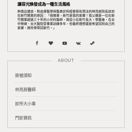
讓容光煥發成為一種生活風格
熱情且健談，對皮膚醫學與醫美診所經營很有想法的林亮辰院長談到
在新竹開業的原因：「很簡單，新竹是我的家鄉！我父親是一位在新
竹開業超過三十年的小兒科醫師，我從小在新竹長大。學醫後，在台
中榮總、台大醫院受專業訓練多年，但最終理想還是希望回到自己的
家鄉，將所學帶回新竹。」
F
B
Y
V
S
a
l
o
K
t
ABOUT
c
o
u
o
e
掛號須知
e
g
T
n
a
b
L
u
t
m
林亮辰醫師
o
o
b
a
診所大小事
o
v
e
k
門診資訊
k
i
t
n
e