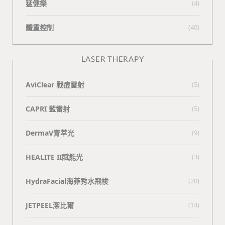
猛健樂
(4)
體重控制
(40)
LASER THERAPY
AviClear 戰痘雷射
(5)
CAPRI 藍雷射
(5)
DermaV青萃光
(9)
HEALITE II賦能光
(3)
HydraFacial海菲秀水飛梭
(20)
JETPEEL潔比爾
(14)