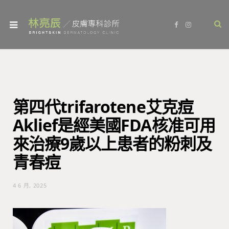
F
I
a
n
c
s
e
t
b
a
o
g
o
r
k
a
m
第四代trifarotene艾克痘
Aklief是經美國FDA核准可用
來治療9歲以上患者的粉刺及
青春痘
4 6 月, 2025