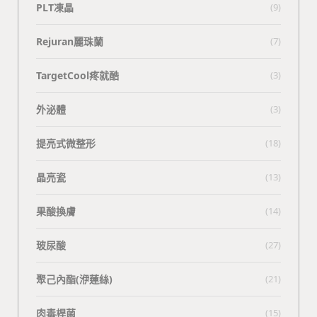
PLT凍晶
(9)
Rejuran麗珠蘭
(7)
TargetCool疼就酷
(3)
外泌體
(3)
提亮式微整形
(18)
晶亮瓷
(13)
果酸換膚
(14)
玻尿酸
(27)
聚己內酯(洢蓮絲)
(21)
肉毒桿菌
(15)