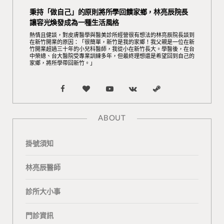
秉持「做自己」的原則將所學回饋家鄉，林亮辰院長
讓容光煥發成為一種生活風格
熱情且健談，對皮膚醫學與醫美診所經營很有想法的林亮辰院長談到
在新竹開業的原因：「很簡單，新竹是我的家鄉！我父親是一位在新
竹開業超過三十年的小兒科醫師，我從小在新竹長大。學醫後，在台
中榮總、台大醫院受專業訓練多年，但最終理想還是希望回到自己的
家鄉，將所學帶回新竹。」
F
B
Y
V
S
a
l
o
K
t
ABOUT
c
o
u
o
e
掛號須知
e
g
T
n
a
b
L
u
t
m
林亮辰醫師
o
o
b
a
診所大小事
o
v
e
k
門診資訊
k
i
t