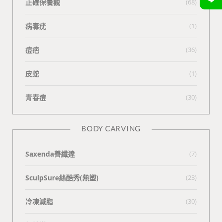
正確保養觀
(68)
病毒疣
(1)
痘疤
(36)
皮蛇
(1)
青春痘
(30)
BODY CARVING
Saxenda善纖達
(7)
SculpSure絲酷秀(熱塑)
(23)
冷凍減脂
(30)