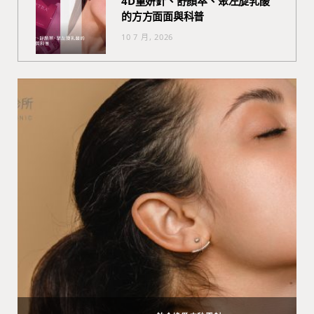
4D童妍針、舒顏萃、聚左旋乳酸
的方方面面與科普
10 7 月, 2026