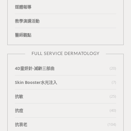
媒體報導
教學演講活動
醫師觀點
FULL SERVICE DERMATOLOGY
4D童妍針-減齡三部曲
(20)
Skin Booster水光注入
(7)
抗敏
(25)
抗痘
(40)
抗衰老
(104)