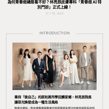
為何青春痘總是看不好？林亮辰皮膚專科「青春痘 AI 特
別門診」正式上線！
31 7 月, 2026
INTRODUCTION
秉持「做自己」的原則將所學回饋家鄉，林亮辰院長
讓容光煥發成為一種生活風格
熱情且健談，對皮膚醫學與醫美診所經營很有想法的林亮辰院長談到