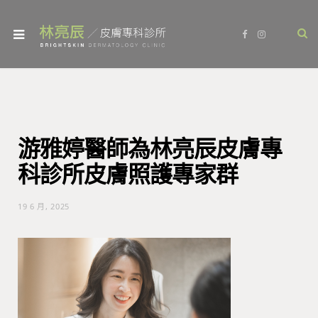
F
I
a
n
c
s
e
t
b
a
o
g
o
r
k
a
m
游雅婷醫師為林亮辰皮膚專
科診所皮膚照護專家群
19 6 月, 2025