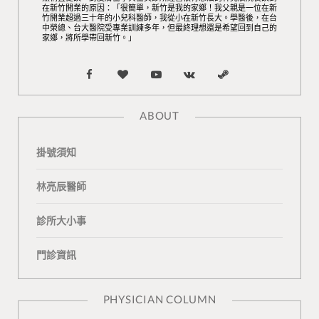
在新竹開業的原因：「很簡單，新竹是我的家鄉！我父親是一位在新
竹開業超過三十年的小兒科醫師，我從小在新竹長大。學醫後，在台
中榮總、台大醫院受專業訓練多年，但最終理想還是希望回到自己的
家鄉，將所學帶回新竹。」
F
B
Y
V
S
a
l
o
K
t
ABOUT
c
o
u
o
e
掛號須知
e
g
T
n
a
b
L
u
t
m
林亮辰醫師
o
o
b
a
診所大小事
o
v
e
k
門診資訊
k
i
t
n
e
PHYSICIAN COLUMN