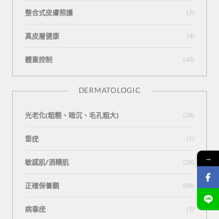
整合式皮膚照護
(7)
真皮層健康
(4)
體重控制
(40)
DERMATOLOGIC
光老化(粗糙、暗沉、毛孔粗大)
(26)
垂疣
(1)
→
敏感肌/酒糟肌
(29)
正確保養觀
(68)
病毒疣
(1)