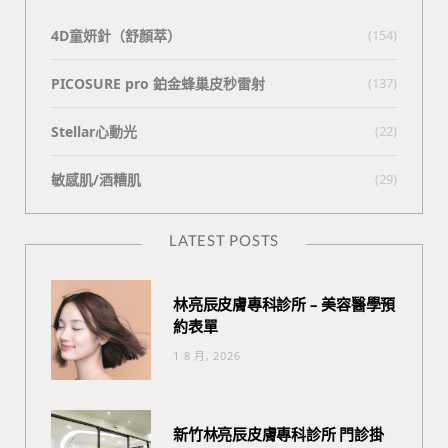
4D童妍針（舒顏萃）
(154)
PICOSURE pro 鉑金蜂巢皮秒雷射
(137)
Stellar心動光
(22)
敏感肌/酒糟肌
(29)
LATEST POSTS
林亮辰皮膚專科診所 – 美容醫學預
約表單
1 8 月, 2026
新竹林亮辰皮膚專科診所 門診掛