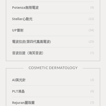
Potenza無限電波
(9)
Stellar心動光
(22)
UP雷射
(34)
電波拉皮(第四代鳳凰電波)
(25)
⾳波拉提（海芙⾳波）
(1)
COSMETIC DERMATOLOGY
AI美光針
(3)
PLT凍晶
(9)
Rejuran麗珠蘭
(7)