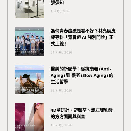
號須知
1 8 月, 2026
為何青春痘總是看不好？林亮辰皮
膚專科「青春痘 AI 特別門診」正
式上線！
31 7 月, 2026
醫美的新顯學：從抗衰老 (Anti-
Aging) 到 慢老 (Slow Aging) 的
生活哲學
22 7 月, 2026
4D童妍針、舒顏萃、聚左旋乳酸
的方方面面與科普
10 7 月, 2026