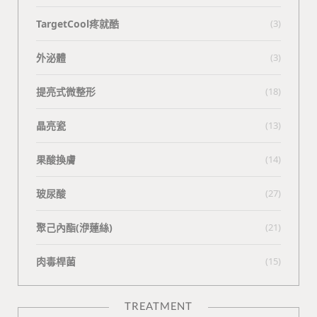
TargetCool疼就酷
(3)
外泌體
(3)
提亮式微整形
(18)
晶亮瓷
(13)
果酸換膚
(14)
玻尿酸
(27)
聚己內酯(洢蓮絲)
(21)
肉毒桿菌
(15)
TREATMENT