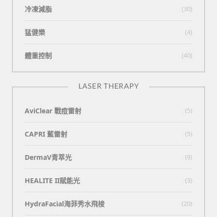
冷凍減脂
(30)
猛健樂
(4)
體重控制
(40)
LASER THERAPY
AviClear 戰痘雷射
(5)
CAPRI 藍雷射
(5)
DermaV青萃光
(9)
HEALITE II賦能光
(3)
HydraFacial海菲秀水飛梭
(20)