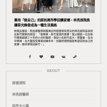
秉持「做自己」的原則將所學回饋家鄉，林亮辰院長
讓容光煥發成為一種生活風格
熱情且健談，對皮膚醫學與醫美診所經營很有想法的林亮辰院長談到
在新竹開業的原因：「很簡單，新竹是我的家鄉！我父親是一位在新
竹開業超過三十年的小兒科醫師，我從小在新竹長大。學醫後，在台
中榮總、台大醫院受專業訓練多年，但最終理想還是希望回到自己的
家鄉，將所學帶回新竹。」
F
B
Y
V
S
a
l
o
K
t
ABOUT
c
o
u
o
e
掛號須知
e
g
T
n
a
b
L
u
t
m
林亮辰醫師
o
o
b
a
診所大小事