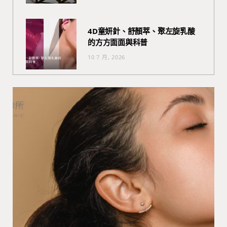
4D童妍針、舒顏萃、聚左旋乳酸
的方方面面與科普
10 7 月, 2026