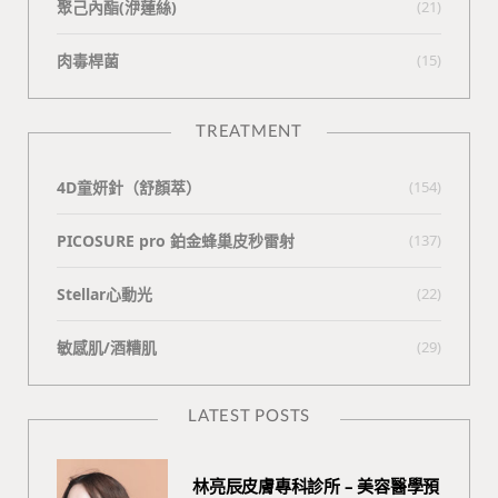
聚己內酯(洢蓮絲)
(21)
肉毒桿菌
(15)
TREATMENT
4D童妍針（舒顏萃）
(154)
PICOSURE pro 鉑金蜂巢皮秒雷射
(137)
Stellar心動光
(22)
敏感肌/酒糟肌
(29)
LATEST POSTS
林亮辰皮膚專科診所 – 美容醫學預