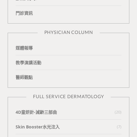
o
v
e
k
門診資訊
k
i
t
n
e
PHYSICIAN COLUMN
媒體報導
教學演講活動
醫師觀點
FULL SERVICE DERMATOLOGY
4D童妍針-減齡三部曲
(20)
Skin Booster水光注入
(7)