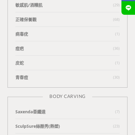
敏感肌/酒糟肌
(29)
正確保養觀
(68)
病毒疣
(1)
痘疤
(36)
皮蛇
(1)
青春痘
(30)
BODY CARVING
Saxenda善纖達
(7)
SculpSure絲酷秀(熱塑)
(23)