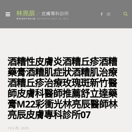
F
I
a
n
c
s
e
t
b
a
o
g
o
r
k
a
m
酒糟性皮膚炎酒糟丘疹酒糟
藥膏酒糟肌症狀酒糟肌治療
酒糟丘疹治療玫瑰斑新竹醫
師皮膚科醫師推薦舒立達藥
膏M22彩衝光林亮辰醫師林
亮辰皮膚專科診所07
19 6 月, 2025