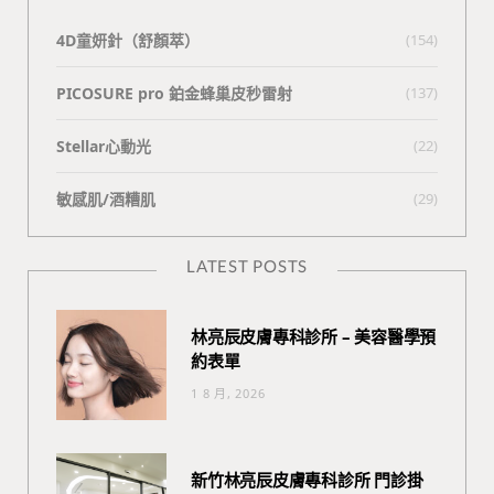
4D童妍針（舒顏萃）
(154)
PICOSURE pro 鉑金蜂巢皮秒雷射
(137)
Stellar心動光
(22)
敏感肌/酒糟肌
(29)
LATEST POSTS
林亮辰皮膚專科診所 – 美容醫學預
約表單
1 8 月, 2026
新竹林亮辰皮膚專科診所 門診掛