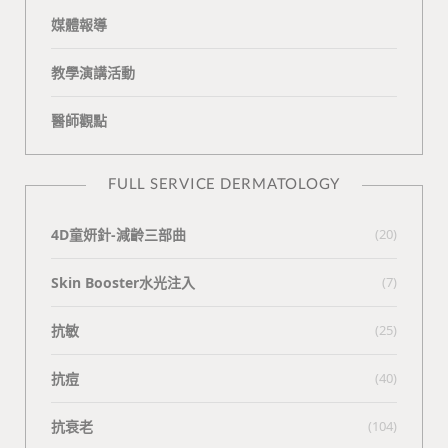
媒體報導
教學演講活動
醫師觀點
FULL SERVICE DERMATOLOGY
4D童妍針-減齡三部曲
(20)
Skin Booster水光注入
(7)
抗敏
(25)
抗痘
(40)
抗衰老
(104)