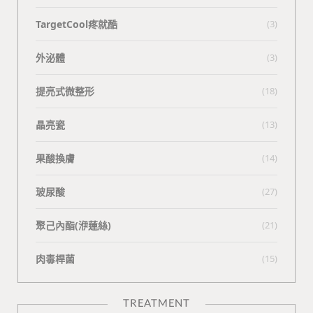
TargetCool疼就酷
(3)
外泌體
(3)
提亮式微整形
(18)
晶亮瓷
(13)
果酸換膚
(14)
玻尿酸
(27)
聚己內酯(洢蓮絲)
(21)
肉毒桿菌
(15)
TREATMENT