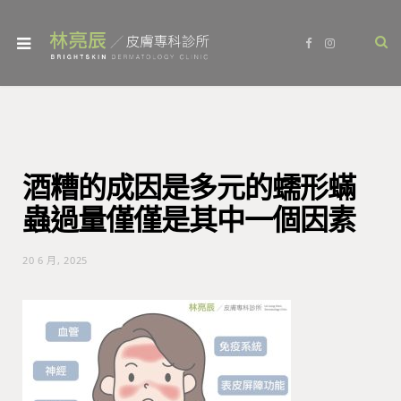
F
I
a
n
c
s
e
t
b
a
o
g
o
r
k
a
m
酒糟的成因是多元的蠕形蟎
蟲過量僅僅是其中一個因素
20 6 月, 2025