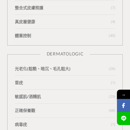
整合式皮膚照護
(7)
真皮層健康
(4)
體重控制
(40)
DERMATOLOGIC
光老化(粗糙、暗沉、毛孔粗大)
(26)
垂疣
(1)
→
敏感肌/酒糟肌
(29)
正確保養觀
(68)
病毒疣
(1)