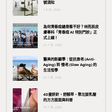
號須知
1 8 月, 2026
為何青春痘總是看不好？林亮辰皮
膚專科「青春痘 AI 特別門診」正
式上線！
31 7 月, 2026
醫美的新顯學：從抗衰老 (Anti-
Aging) 到 慢老 (Slow Aging) 的
生活哲學
22 7 月, 2026
4D童妍針、舒顏萃、聚左旋乳酸
的方方面面與科普
10 7 月, 2026