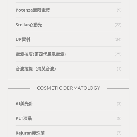
Potenza無限電波
(9)
Stellar心動光
(22)
UP雷射
(34)
電波拉皮(第四代鳳凰電波)
(25)
⾳波拉提（海芙⾳波）
(1)
COSMETIC DERMATOLOGY
AI美光針
(3)
PLT凍晶
(9)
Rejuran麗珠蘭
(7)