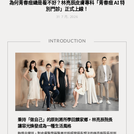
為何青春痘總是看不好？林亮辰皮膚專科「青春痘 AI 特
別門診」正式上線！
31 7 月, 2026
INTRODUCTION
秉持「做自己」的原則將所學回饋家鄉，林亮辰院長
讓容光煥發成為一種生活風格
熱情且健談，對皮膚醫學與醫美診所經營很有想法的林亮辰院長談到