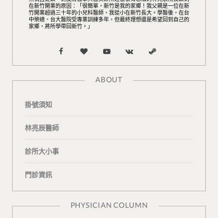
在新竹開業的原因：「很簡單，新竹是我的家鄉！我父親是一位在新
竹開業超過三十年的小兒科醫師，我從小在新竹長大。學醫後，在台
中榮總、台大醫院受專業訓練多年，但最終理想還是希望回到自己的
家鄉，將所學帶回新竹。」
F
B
Y
V
S
a
l
o
K
t
ABOUT
c
o
u
o
e
掛號須知
e
g
T
n
a
b
L
u
t
m
林亮辰醫師
o
o
b
a
診所大小事
o
v
e
k
門診資訊
k
i
t
n
e
PHYSICIAN COLUMN