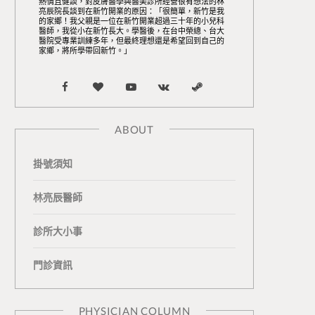
熱情且健談，對皮膚醫學與醫美診所經營很有想法的林
亮辰院長談到在新竹開業的原因：「很簡單，新竹是我
的家鄉！我父親是一位在新竹開業超過三十年的小兒科
醫師，我從小在新竹長大。學醫後，在台中榮總、台大
醫院受專業訓練多年，但最終理想還是希望回到自己的
家鄉，將所學帶回新竹。」
F
B
Y
V
S
a
l
o
K
t
ABOUT
c
o
u
o
e
掛號須知
e
g
T
n
a
b
L
u
t
m
林亮辰醫師
o
o
b
a
診所大小事
o
v
e
k
門診資訊
k
i
t
n
e
PHYSICIAN COLUMN