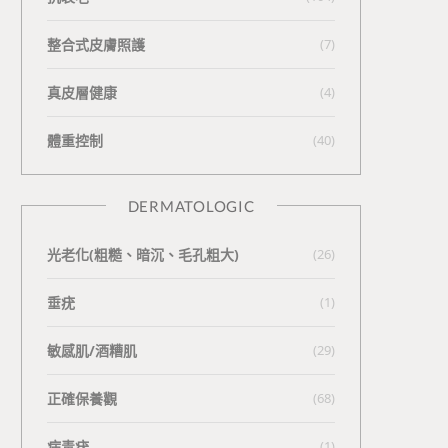
整合式皮膚照護
(7)
真皮層健康
(4)
體重控制
(40)
DERMATOLOGIC
光老化(粗糙、暗沉、毛孔粗大)
(26)
垂疣
(1)
敏感肌/酒糟肌
(29)
正確保養觀
(68)
病毒疣
(1)