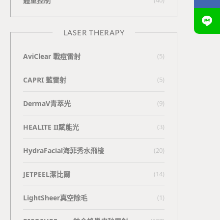
體重控制
LASER THERAPY
AviClear 戰痘雷射
(5)
CAPRI 藍雷射
(5)
DermaV青萃光
(9)
HEALITE II賦能光
(3)
HydraFacial海菲秀水飛梭
(20)
JETPEEL潔比爾
(14)
LightSheer真空除毛
(1)