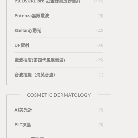
PICOSURE pro 鉑金蜂巢皮秒雷射
(137)
Potenza無限電波
(9)
Stellar心動光
(22)
UP雷射
(34)
電波拉皮(第四代鳳凰電波)
(25)
⾳波拉提（海芙⾳波）
(1)
COSMETIC DERMATOLOGY
AI美光針
(3)
PLT凍晶
(9)