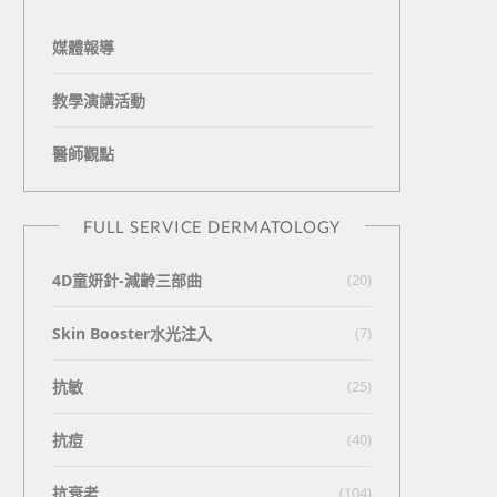
媒體報導
教學演講活動
醫師觀點
FULL SERVICE DERMATOLOGY
4D童妍針-減齡三部曲
(20)
Skin Booster水光注入
(7)
抗敏
(25)
抗痘
(40)
抗衰老
(104)