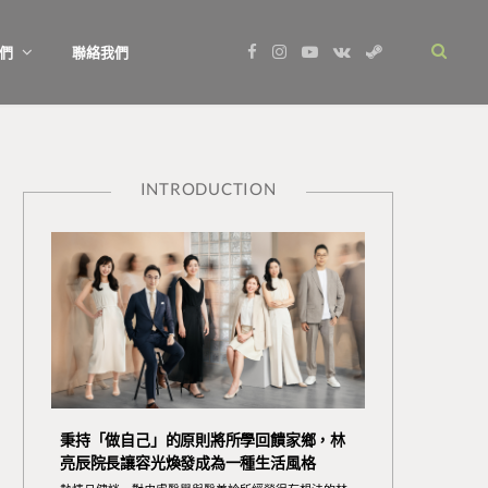
F
I
Y
V
S
們
聯絡我們
a
n
o
K
t
c
s
u
o
e
e
t
T
n
a
b
a
u
t
m
o
g
b
a
o
r
e
k
k
a
t
m
e
INTRODUCTION
秉持「做自己」的原則將所學回饋家鄉，林
亮辰院長讓容光煥發成為一種生活風格