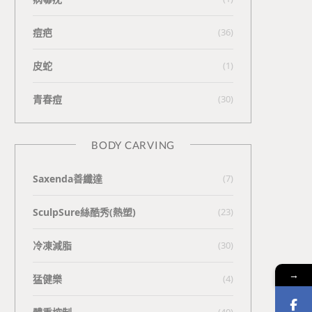
痘疤
(36)
皮蛇
(1)
青春痘
(30)
BODY CARVING
Saxenda善纖達
(7)
SculpSure絲酷秀(熱塑)
(23)
冷凍減脂
(30)
→
猛健樂
(4)
(40)