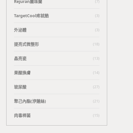
Rejuran麗珠蘭
(7)
TargetCool疼就酷
(3)
外泌體
(3)
提亮式微整形
(18)
晶亮瓷
(13)
果酸換膚
(14)
玻尿酸
(27)
聚己內酯(洢蓮絲)
(21)
肉毒桿菌
(15)