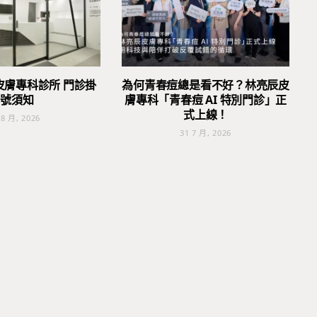
皮膚專科診所 門診掛
為何青春痘總是看不好？林亮辰皮
號須知
膚專科「青春痘 AI 特別門診」正
式上線！
 8 月, 2026
31 7 月, 2026