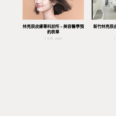
林亮辰皮膚專科診所 – 美容醫學預
新竹林亮辰
約表單
1 8 月, 2026
1