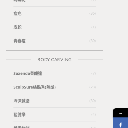
痘疤
(36)
皮蛇
(1)
青春痘
(30)
BODY CARVING
Saxenda善纖達
(7)
SculpSure絲酷秀(熱塑)
(23)
冷凍減脂
(30)
→
猛健樂
(4)
(40)