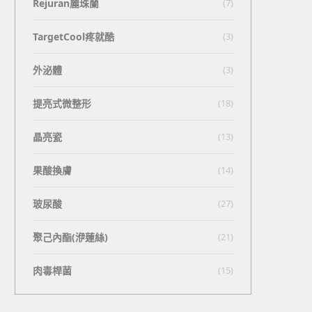
Rejuran麗珠蘭
(7)
TargetCool疼就酷
(3)
外泌體
(3)
提亮式微整形
(18)
晶亮瓷
(13)
果酸換膚
(14)
玻尿酸
(27)
聚己內酯(洢蓮絲)
(21)
肉毒桿菌
(15)