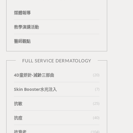
媒體報導
教學演講活動
醫師觀點
FULL SERVICE DERMATOLOGY
4D童妍針-減齡三部曲
(20)
Skin Booster水光注入
(7)
抗敏
(25)
抗痘
(40)
抗衰老
(104)