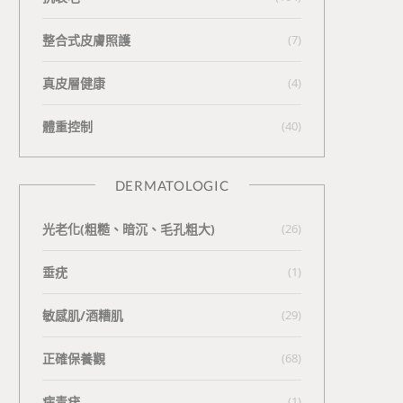
整合式皮膚照護
(7)
真皮層健康
(4)
體重控制
(40)
DERMATOLOGIC
光老化(粗糙、暗沉、毛孔粗大)
(26)
垂疣
(1)
敏感肌/酒糟肌
(29)
正確保養觀
(68)
病毒疣
(1)