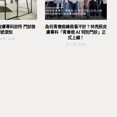
皮膚專科診所 門診掛
為何青春痘總是看不好？林亮辰皮
號須知
膚專科「青春痘 AI 特別門診」正
式上線！
 8 月, 2026
31 7 月, 2026