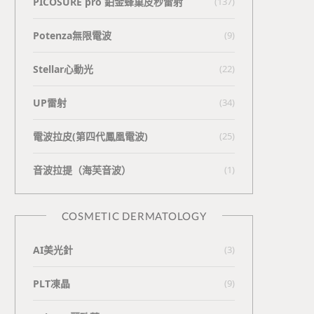
PICOSURE pro 鉑金蜂巢皮秒雷射
(137)
Potenza無限電波
(9)
Stellar心動光
(22)
UP雷射
(34)
電波拉皮(第四代鳳凰電波)
(25)
⾳波拉提（海芙⾳波）
(1)
COSMETIC DERMATOLOGY
AI美光針
(3)
PLT凍晶
(9)