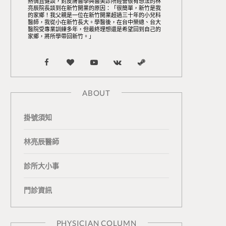
熱情且健談，對皮膚醫學與醫美診所經營很有想法的林
亮辰院長談到在新竹開業的原因：「很簡單，新竹是我
的家鄉！我父親是一位在新竹開業超過三十年的小兒科
醫師，我從小在新竹長大。學醫後，在台中榮總、台大
醫院受專業訓練多年，但最終理想還是希望回到自己的
家鄉，將所學帶回新竹。」
F
B
Y
V
S
a
l
o
K
t
ABOUT
c
o
u
o
e
掛號須知
e
g
T
n
a
b
L
u
t
m
林亮辰醫師
o
o
b
a
診所大小事
o
v
e
k
門診資訊
k
i
t
n
e
PHYSICIAN COLUMN