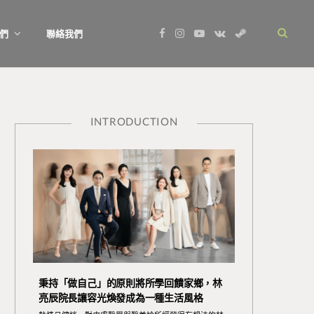
F
I
Y
V
S
們
聯絡我們
a
n
o
K
t
c
s
u
o
e
e
t
T
n
a
b
a
u
t
m
o
g
b
a
o
r
e
k
k
a
t
m
e
INTRODUCTION
秉持「做自己」的原則將所學回饋家鄉，林
亮辰院長讓容光煥發成為一種生活風格