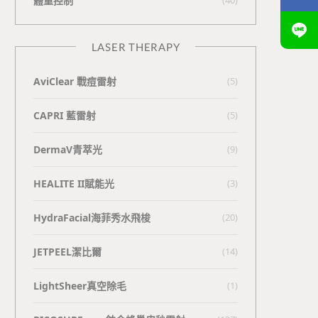
體重控制
LASER THERAPY
AviClear 戰痘雷射
(5)
CAPRI 藍雷射
(5)
DermaV青萃光
(9)
HEALITE II賦能光
(3)
HydraFacial海菲秀水飛梭
(20)
JETPEEL潔比爾
(14)
LightSheer真空除毛
(1)