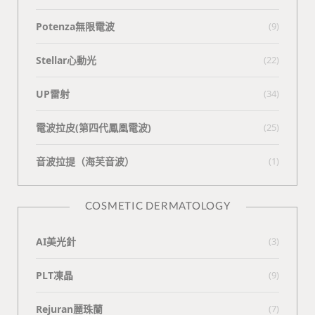
Potenza無限電波
(9)
Stellar心動光
(22)
UP雷射
(34)
電波拉皮(第四代鳳凰電波)
(25)
⾳波拉提（海芙⾳波）
(1)
COSMETIC DERMATOLOGY
AI美光針
(3)
PLT凍晶
(9)
Rejuran麗珠蘭
(7)