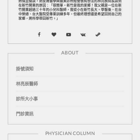
熱情且健談，對皮膚醫學與醫美診所經營很有想法的林亮辰院長談到
在新竹開業的原因：「很簡單，新竹是我的家鄉！我父親是一位在新
竹開業超過三十年的小兒科醫師，我從小在新竹長大。學醫後，在台
中榮總、台大醫院受專業訓練多年，但最終理想還是希望回到自己的
家鄉，將所學帶回新竹。」
F
B
Y
V
S
a
l
o
K
t
ABOUT
c
o
u
o
e
掛號須知
e
g
T
n
a
b
L
u
t
m
林亮辰醫師
o
o
b
a
診所大小事
o
v
e
k
門診資訊
k
i
t
n
e
PHYSICIAN COLUMN