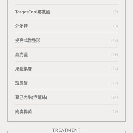
TargetCool疼就酷
(3)
外泌體
(3)
提亮式微整形
(18)
晶亮瓷
(13)
果酸換膚
(14)
玻尿酸
(27)
聚己內酯(洢蓮絲)
(21)
肉毒桿菌
(15)
TREATMENT