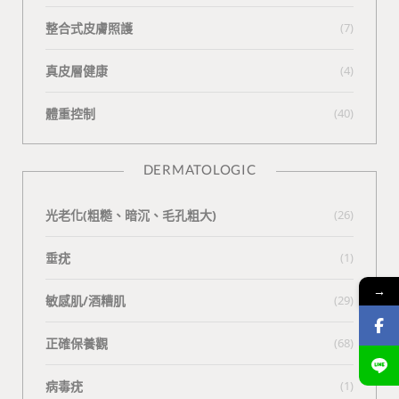
整合式皮膚照護
(7)
真皮層健康
(4)
體重控制
(40)
DERMATOLOGIC
光老化(粗糙、暗沉、毛孔粗大)
(26)
垂疣
(1)
→
敏感肌/酒糟肌
(29)
正確保養觀
(68)
病毒疣
(1)