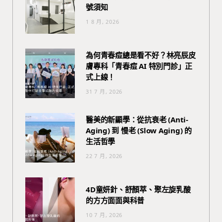
號須知
1 8 月, 2026
為何青春痘總是看不好？林亮辰皮
膚專科「青春痘 AI 特別門診」正
式上線！
31 7 月, 2026
醫美的新顯學：從抗衰老 (Anti-
Aging) 到 慢老 (Slow Aging) 的
生活哲學
22 7 月, 2026
4D童妍針、舒顏萃、聚左旋乳酸
的方方面面與科普
10 7 月, 2026