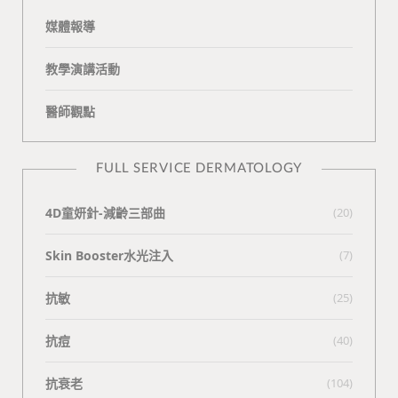
媒體報導
教學演講活動
醫師觀點
FULL SERVICE DERMATOLOGY
4D童妍針-減齡三部曲
(20)
Skin Booster水光注入
(7)
抗敏
(25)
抗痘
(40)
抗衰老
(104)