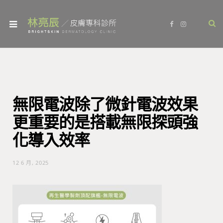
F
I
a
n
c
s
e
t
b
a
o
g
o
r
k
a
m
無限電波除了微針電波效果
更重要的是搭載無限探頭強
化導入效率
12 6 月, 2025