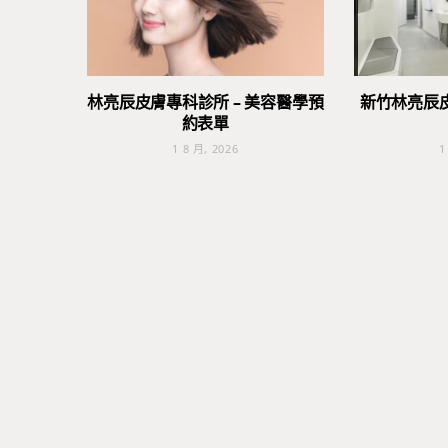
林亮辰皮膚專科診所 – 美容醫學預
新竹林亮辰
約表單
1 8 月, 2026
1