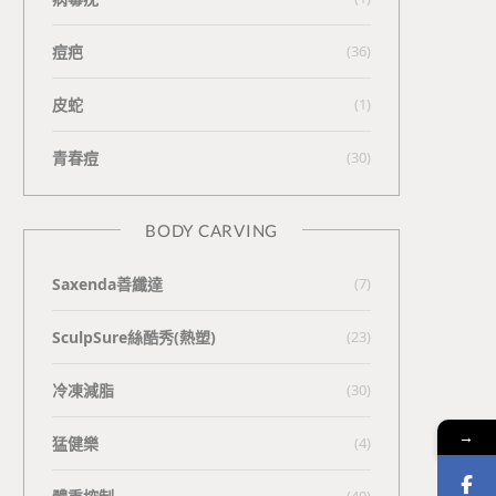
痘疤
(36)
皮蛇
(1)
青春痘
(30)
BODY CARVING
Saxenda善纖達
(7)
SculpSure絲酷秀(熱塑)
(23)
冷凍減脂
(30)
→
猛健樂
(4)
(40)