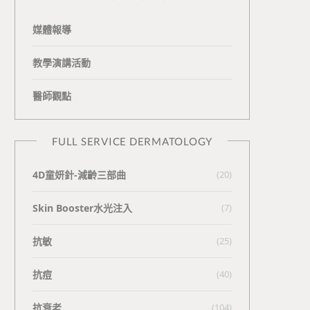
媒體報導
教學演講活動
醫師觀點
FULL SERVICE DERMATOLOGY
4D童妍針-減齡三部曲
(20)
Skin Booster水光注入
(7)
抗敏
(25)
抗痘
(40)
抗衰老
(104)