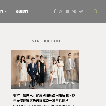
F
I
Y
V
S
們
聯絡我們
a
n
o
K
t
c
s
u
o
e
e
t
T
n
a
b
a
u
t
m
o
g
b
a
o
r
e
k
k
a
t
m
e
INTRODUCTION
秉持「做自己」的原則將所學回饋家鄉，林
亮辰院長讓容光煥發成為一種生活風格