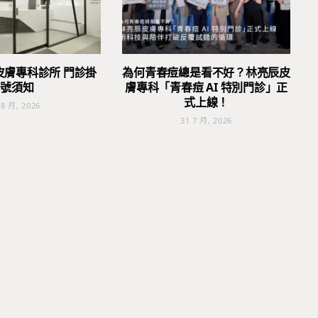
皮膚專科診所 門診掛
為何青春痘總是看不好？林亮辰皮
號須知
膚專科「青春痘 AI 特別門診」正
式上線！
 8 月, 2026
31 7 月, 2026