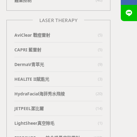
體重控制
LASER THERAPY
AviClear 戰痘雷射
(5)
CAPRI 藍雷射
(5)
DermaV青萃光
(9)
HEALITE II賦能光
(3)
HydraFacial海菲秀水飛梭
(20)
JETPEEL潔比爾
(14)
LightSheer真空除毛
(1)