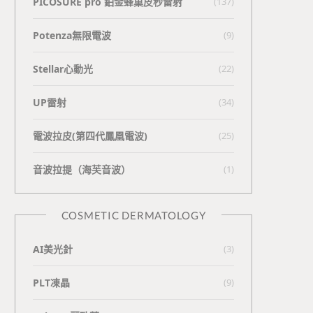
PICOSURE pro 鉑金蜂巢皮秒雷射
(137)
Potenza無限電波
(9)
Stellar心動光
(22)
UP雷射
(34)
電波拉皮(第四代鳳凰電波)
(25)
⾳波拉提（海芙⾳波）
(1)
COSMETIC DERMATOLOGY
AI美光針
(3)
PLT凍晶
(9)