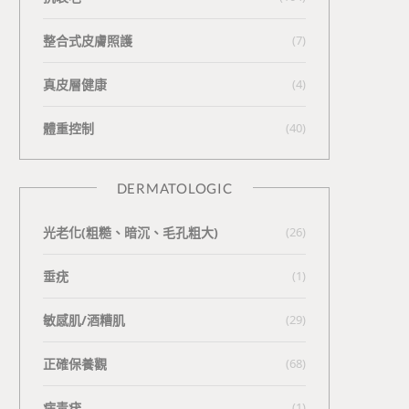
整合式皮膚照護
(7)
真皮層健康
(4)
體重控制
(40)
DERMATOLOGIC
光老化(粗糙、暗沉、毛孔粗大)
(26)
垂疣
(1)
敏感肌/酒糟肌
(29)
正確保養觀
(68)
病毒疣
(1)