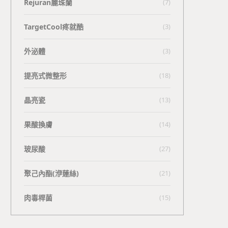
Rejuran麗珠蘭
(7)
TargetCool疼就酷
(3)
外泌體
(3)
提亮式微整形
(18)
晶亮瓷
(13)
果酸換膚
(14)
玻尿酸
(27)
聚己內酯(洢蓮絲)
(21)
肉毒桿菌
(15)