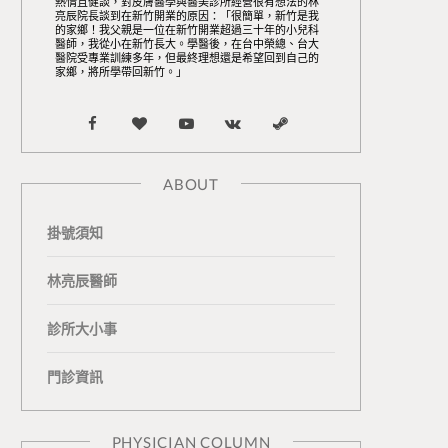
熱情且健談，對皮膚醫學與醫美診所經營很有想法的林
亮辰院長談到在新竹開業的原因：「很簡單，新竹是我
的家鄉！我父親是一位在新竹開業超過三十年的小兒科
醫師，我從小在新竹長大。學醫後，在台中榮總、台大
醫院受專業訓練多年，但最終理想還是希望回到自己的
家鄉，將所學帶回新竹。」
F
B
Y
V
S
a
l
o
K
t
ABOUT
c
o
u
o
e
掛號須知
e
g
T
n
a
b
L
u
t
m
林亮辰醫師
o
o
b
a
診所大小事
o
v
e
k
門診資訊
k
i
t
n
e
PHYSICIAN COLUMN