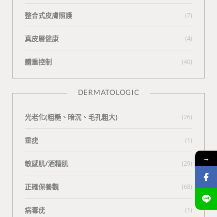
整合式皮膚照護
(7)
真皮層健康
(4)
體重控制
(40)
DERMATOLOGIC
光老化(粗糙、暗沉、毛孔粗大)
(26)
垂疣
(1)
→
敏感肌/酒糟肌
(29)
正確保養觀
(68)
病毒疣
(1)