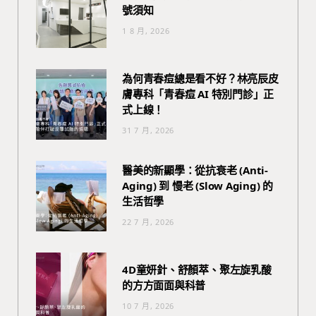
號須知
1 8 月, 2026
為何青春痘總是看不好？林亮辰皮
膚專科「青春痘 AI 特別門診」正
式上線！
31 7 月, 2026
醫美的新顯學：從抗衰老 (Anti-
Aging) 到 慢老 (Slow Aging) 的
生活哲學
22 7 月, 2026
4D童妍針、舒顏萃、聚左旋乳酸
的方方面面與科普
10 7 月, 2026