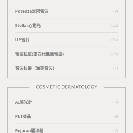
Potenza無限電波
(9)
Stellar心動光
(22)
UP雷射
(34)
電波拉皮(第四代鳳凰電波)
(25)
⾳波拉提（海芙⾳波）
(1)
COSMETIC DERMATOLOGY
AI美光針
(3)
PLT凍晶
(9)
Rejuran麗珠蘭
(7)