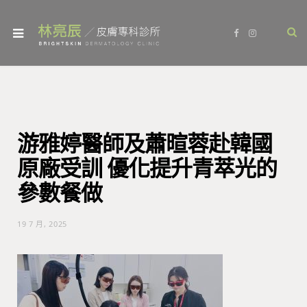
F
I
a
n
c
s
e
t
b
a
o
g
o
r
k
a
m
游雅婷醫師及蕭暄蓉赴韓國
原廠受訓 優化提升青萃光的
參數餐做
19 7 月, 2025