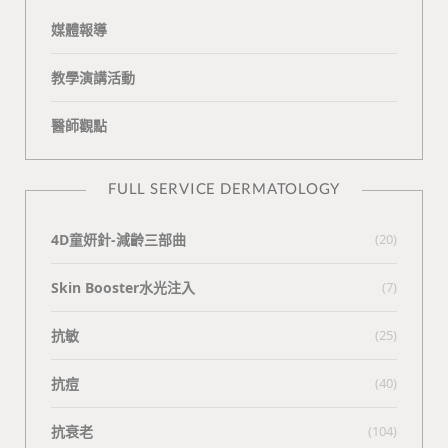
媒體報導
教學演講活動
醫師觀點
FULL SERVICE DERMATOLOGY
4D童妍針-減齡三部曲
(20)
Skin Booster水光注入
(7)
抗敏
(25)
抗痘
(40)
抗衰老
(104)