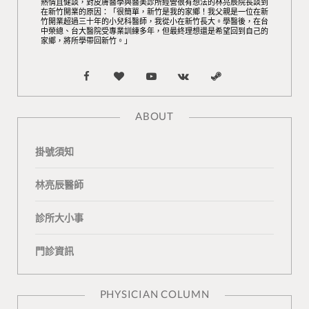
熱情且健談，對皮膚醫學與醫美診所經營很有想法的林亮辰院長談到
在新竹開業的原因：「很簡單，新竹是我的家鄉！我父親是一位在新
竹開業超過三十年的小兒科醫師，我從小在新竹長大。學醫後，在台
中榮總、台大醫院受專業訓練多年，但最終理想還是希望回到自己的
家鄉，將所學帶回新竹。」
F
B
Y
V
S
a
l
o
K
t
ABOUT
c
o
u
o
e
掛號須知
e
g
T
n
a
b
L
u
t
m
林亮辰醫師
o
o
b
a
診所大小事
o
v
e
k
門診資訊
k
i
t
n
e
PHYSICIAN COLUMN