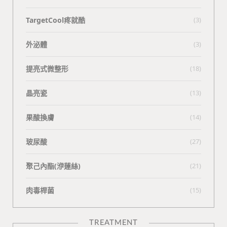
TargetCool疼就酷
(3)
外泌體
(3)
提亮式微整形
(18)
晶亮瓷
(13)
果酸換膚
(14)
玻尿酸
(27)
聚己內酯(洢蓮絲)
(21)
肉毒桿菌
(15)
TREATMENT