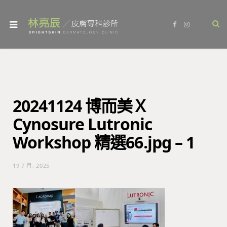
F
I
a
n
c
s
e
t
b
a
o
g
o
r
k
a
m
20241124 博而美Ｘ
Cynosure Lutronic
Workshop 精選66.jpg – 1
19 7 月, 2025