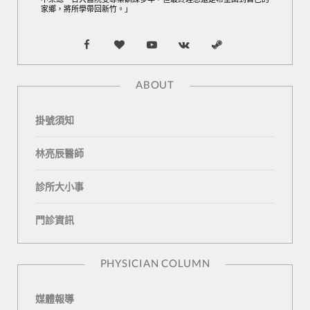
家鄉，將所學帶回新竹。」
F
B
Y
V
S
a
l
o
K
t
ABOUT
c
o
u
o
e
掛號須知
e
g
T
n
a
b
L
u
t
m
林亮辰醫師
o
o
b
a
診所大小事
o
v
e
k
門診資訊
k
i
t
n
e
PHYSICIAN COLUMN
媒體報導