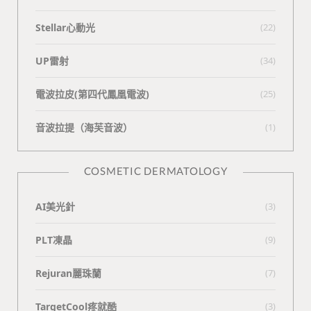
Stellar心動光
(22)
UP雷射
(34)
電波拉皮(第四代鳳凰電波)
(25)
⾳波拉提（海芙⾳波）
(1)
COSMETIC DERMATOLOGY
AI美光針
(3)
PLT凍晶
(9)
Rejuran麗珠蘭
(7)
TargetCool疼就酷
(3)