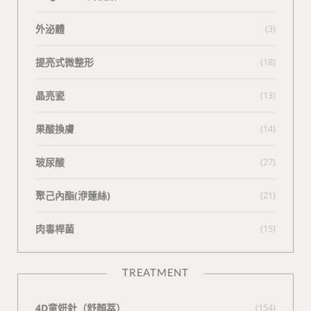
外泌體
(3)
提亮式微整形
(18)
晶亮瓷
(13)
果酸換膚
(14)
玻尿酸
(27)
聚己內酯(洢蓮絲)
(21)
肉毒桿菌
(15)
TREATMENT
4D童妍針（舒顏萃）
(154)