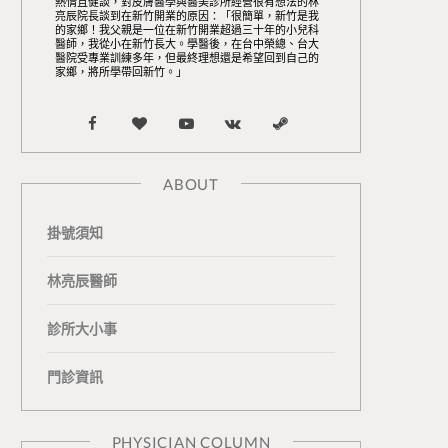
熱情且健談，對皮膚醫學與醫美診所經營很有想法的林
亮辰院長談到在新竹開業的原因：「很簡單，新竹是我
的家鄉！我父親是一位在新竹開業超過三十年的小兒科
醫師，我從小在新竹長大。學醫後，在台中榮總、台大
醫院受專業訓練多年，但最終理想還是希望回到自己的
家鄉，將所學帶回新竹。」
F
B
Y
V
S
a
l
o
K
t
ABOUT
c
o
u
o
e
掛號須知
e
g
T
n
a
b
L
u
t
m
林亮辰醫師
o
o
b
a
診所大小事
o
v
e
k
門診資訊
k
i
t
n
e
PHYSICIAN COLUMN