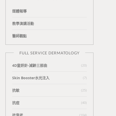
媒體報導
教學演講活動
醫師觀點
FULL SERVICE DERMATOLOGY
4D童妍針-減齡三部曲
(20)
Skin Booster水光注入
(7)
抗敏
(25)
抗痘
(40)
抗衰老
(104)