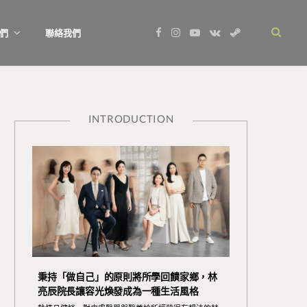
F
I
Y
V
S
們
聯絡我們
a
n
o
K
t
c
s
u
o
e
e
t
T
n
a
b
a
u
t
m
o
g
b
a
o
r
e
k
k
a
t
m
e
INTRODUCTION
秉持「做自己」的原則將所學回饋家鄉，林
亮辰院長讓容光煥發成為一種生活風格