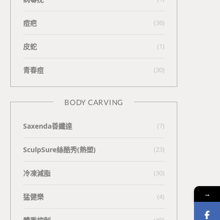
痘疤
(36)
皮蛇
(1)
青春痘
(30)
BODY CARVING
Saxenda善纖達
(7)
SculpSure絲酷秀(熱塑)
(23)
冷凍減脂
(30)
→
猛健樂
(4)
(40)