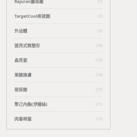
Rejuran麗珠蘭
(7)
TargetCool疼就酷
(3)
外泌體
(3)
提亮式微整形
(18)
晶亮瓷
(13)
果酸換膚
(14)
玻尿酸
(27)
聚己內酯(洢蓮絲)
(21)
肉毒桿菌
(15)