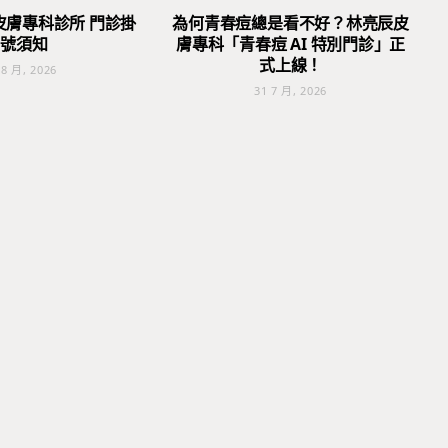
皮膚專科診所 門診掛
為何青春痘總是看不好？林亮辰皮
號須知
膚專科「青春痘 AI 特別門診」正
式上線！
 8 月, 2026
31 7 月, 2026