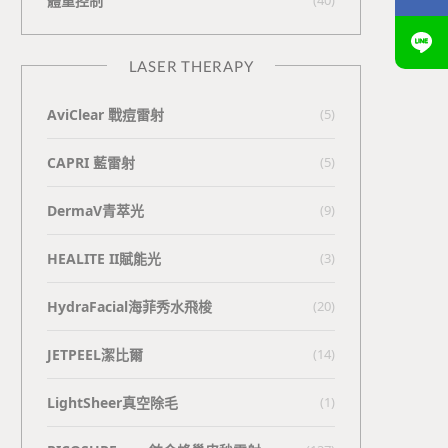
體重控制
LASER THERAPY
AviClear 戰痘雷射
(5)
CAPRI 藍雷射
(5)
DermaV青萃光
(9)
HEALITE II賦能光
(3)
HydraFacial海菲秀水飛梭
(20)
JETPEEL潔比爾
(14)
LightSheer真空除毛
(1)