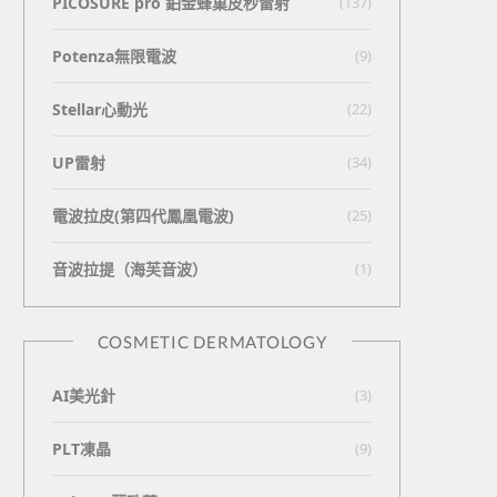
PICOSURE pro 鉑金蜂巢皮秒雷射
(137)
Potenza無限電波
(9)
Stellar心動光
(22)
UP雷射
(34)
電波拉皮(第四代鳳凰電波)
(25)
⾳波拉提（海芙⾳波）
(1)
COSMETIC DERMATOLOGY
AI美光針
(3)
PLT凍晶
(9)