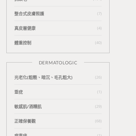
整合式皮膚照護
(7)
真皮層健康
(4)
體重控制
(40)
DERMATOLOGIC
光老化(粗糙、暗沉、毛孔粗大)
(26)
垂疣
(1)
敏感肌/酒糟肌
(29)
正確保養觀
(68)
病毒疣
(1)