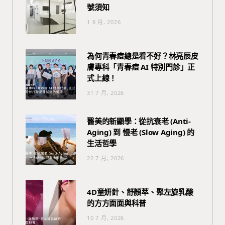
號須知
1 8 月, 2026
為何青春痘總是看不好？林亮辰皮
膚專科「青春痘 AI 特別門診」正
式上線！
31 7 月, 2026
醫美的新顯學：從抗衰老 (Anti-
Aging) 到 慢老 (Slow Aging) 的
生活哲學
22 7 月, 2026
4D童妍針、舒顏萃、聚左旋乳酸
的方方面面與科普
10 7 月, 2026