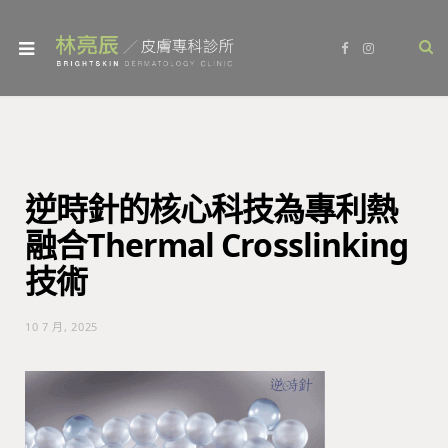
F
I
a
n
c
s
e
t
b
a
o
g
o
r
k
a
m
逆時針的核心科技為專利熱
融合Thermal Crosslinking
技術
10 7 月, 2025