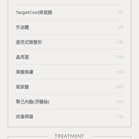
TargetCool疼就酷
(3)
外泌體
(3)
提亮式微整形
(18)
晶亮瓷
(13)
果酸換膚
(14)
玻尿酸
(27)
聚己內酯(洢蓮絲)
(21)
肉毒桿菌
(15)
TREATMENT