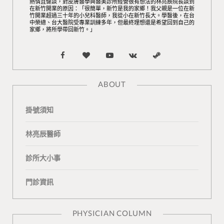
熱情且健談，對皮膚醫學與醫美診所經營很有想法的林亮辰院長談到
在新竹開業的原因：「很簡單，新竹是我的家鄉！我父親是一位在新
竹開業超過三十年的小兒科醫師，我從小在新竹長大。學醫後，在台
中榮總、台大醫院受專業訓練多年，但最終理想還是希望回到自己的
家鄉，將所學帶回新竹。」
F
B
Y
V
S
a
l
o
K
t
ABOUT
c
o
u
o
e
掛號須知
e
g
T
n
a
b
L
u
t
m
林亮辰醫師
o
o
b
a
診所大小事
o
v
e
k
門診資訊
k
i
t
n
e
PHYSICIAN COLUMN