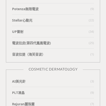
Potenza無限電波
(9)
Stellar心動光
(22)
UP雷射
(34)
電波拉皮(第四代鳳凰電波)
(25)
⾳波拉提（海芙⾳波）
(1)
COSMETIC DERMATOLOGY
AI美光針
(3)
PLT凍晶
(9)
Rejuran麗珠蘭
(7)