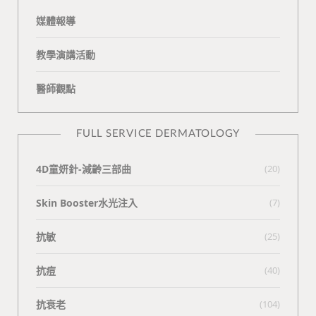
媒體報導
教學演講活動
醫師觀點
FULL SERVICE DERMATOLOGY
4D童妍針-減齡三部曲
(20)
Skin Booster水光注入
(7)
抗敏
(25)
抗痘
(40)
抗衰老
(104)