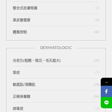
整合式皮膚照護
(7)
真皮層健康
(4)
體重控制
(40)
DERMATOLOGIC
光老化(粗糙、暗沉、毛孔粗大)
(26)
垂疣
(1)
→
敏感肌/酒糟肌
(29)
正確保養觀
(68)
病毒疣
(1)