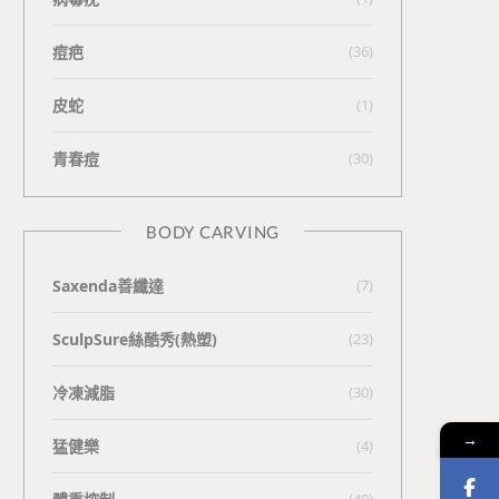
痘疤
(36)
皮蛇
(1)
青春痘
(30)
BODY CARVING
Saxenda善纖達
(7)
SculpSure絲酷秀(熱塑)
(23)
冷凍減脂
(30)
→
猛健樂
(4)
(40)