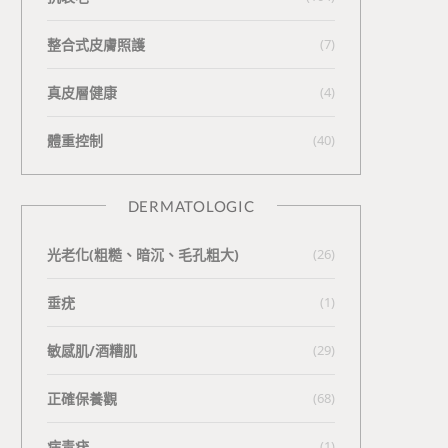
整合式皮膚照護
(7)
真皮層健康
(4)
體重控制
(40)
DERMATOLOGIC
光老化(粗糙、暗沉、毛孔粗大)
(26)
垂疣
(1)
敏感肌/酒糟肌
(29)
正確保養觀
(68)
病毒疣
(1)