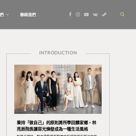
F
I
Y
V
S
們
聯絡我們
a
n
o
K
t
c
s
u
o
e
e
t
T
n
a
b
a
u
t
m
o
g
b
a
o
r
e
k
k
a
t
m
e
INTRODUCTION
秉持「做自己」的原則將所學回饋家鄉，林
亮辰院長讓容光煥發成為一種生活風格