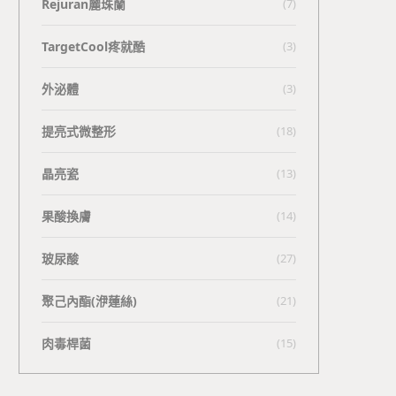
Rejuran麗珠蘭
(7)
TargetCool疼就酷
(3)
外泌體
(3)
提亮式微整形
(18)
晶亮瓷
(13)
果酸換膚
(14)
玻尿酸
(27)
聚己內酯(洢蓮絲)
(21)
肉毒桿菌
(15)