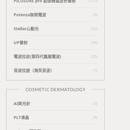
PICOSURE pro 鉑金蜂巢皮秒雷射
(137)
Potenza無限電波
(9)
Stellar心動光
(22)
UP雷射
(34)
電波拉皮(第四代鳳凰電波)
(25)
⾳波拉提（海芙⾳波）
(1)
COSMETIC DERMATOLOGY
AI美光針
(3)
PLT凍晶
(9)