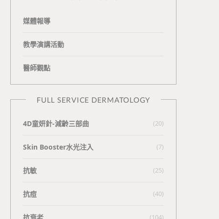
媒體報導
教學演講活動
醫師觀點
FULL SERVICE DERMATOLOGY
4D童妍針-減齡三部曲
(20)
Skin Booster水光注入
(7)
抗敏
(25)
抗痘
(40)
抗衰老
(104)