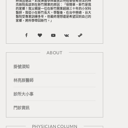
熱情且健談，對皮膚醫學與醫美診所經營很有想法的林
亮辰院長談到在新竹開業的原因：「很簡單，新竹是我
的家鄉！我父親是一位在新竹開業超過三十年的小兒科
醫師，我從小在新竹長大。學醫後，在台中榮總、台大
醫院受專業訓練多年，但最終理想還是希望回到自己的
家鄉，將所學帶回新竹。」
F
B
Y
V
S
a
l
o
K
t
ABOUT
c
o
u
o
e
掛號須知
e
g
T
n
a
b
L
u
t
m
林亮辰醫師
o
o
b
a
診所大小事
o
v
e
k
門診資訊
k
i
t
n
e
PHYSICIAN COLUMN