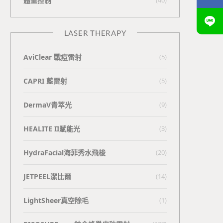
體重控制
LASER THERAPY
AviClear 戰痘雷射
(5)
CAPRI 藍雷射
(5)
DermaV青萃光
(9)
HEALITE II賦能光
(3)
HydraFacial海菲秀水飛梭
(20)
JETPEEL潔比爾
(14)
LightSheer真空除毛
(1)