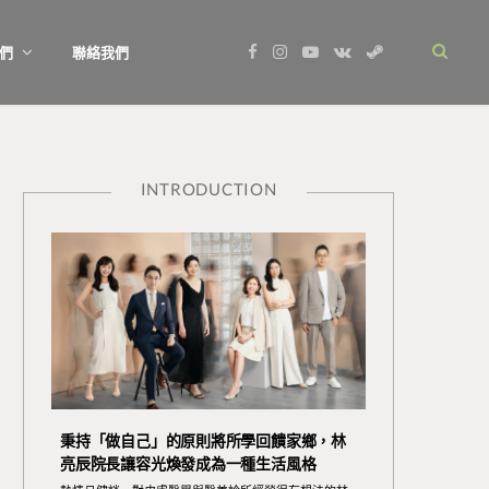
F
I
Y
V
S
們
聯絡我們
a
n
o
K
t
c
s
u
o
e
e
t
T
n
a
b
a
u
t
m
o
g
b
a
o
r
e
k
k
a
t
m
e
INTRODUCTION
秉持「做自己」的原則將所學回饋家鄉，林
亮辰院長讓容光煥發成為一種生活風格