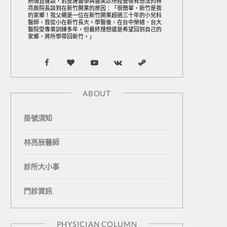
熱情且健談，對皮膚醫學與醫美診所經營很有想法的林
亮辰院長談到在新竹開業的原因：「很簡單，新竹是我
的家鄉！我父親是一位在新竹開業超過三十年的小兒科
醫師，我從小在新竹長大。學醫後，在台中榮總、台大
醫院受專業訓練多年，但最終理想還是希望回到自己的
家鄉，將所學帶回新竹。」
F
B
Y
V
S
a
l
o
K
t
ABOUT
c
o
u
o
e
掛號須知
e
g
T
n
a
b
L
u
t
m
林亮辰醫師
o
o
b
a
診所大小事
o
v
e
k
門診資訊
k
i
t
n
e
PHYSICIAN COLUMN