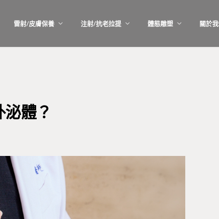
雷射/皮膚保養
注射/抗老拉提
體態雕塑
關於我
外泌體？