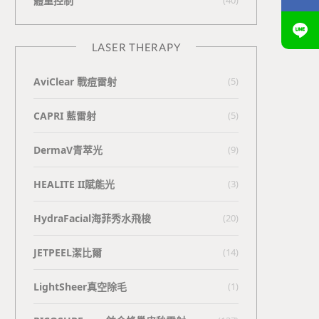
體重控制
LASER THERAPY
AviClear 戰痘雷射
(5)
CAPRI 藍雷射
(5)
DermaV青萃光
(9)
HEALITE II賦能光
(3)
HydraFacial海菲秀水飛梭
(20)
JETPEEL潔比爾
(14)
LightSheer真空除毛
(1)