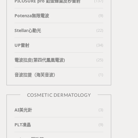
PICOSURE pro 鉑金蜂巢皮秒雷射
(137)
Potenza無限電波
(9)
Stellar心動光
(22)
UP雷射
(34)
電波拉皮(第四代鳳凰電波)
(25)
⾳波拉提（海芙⾳波）
(1)
COSMETIC DERMATOLOGY
AI美光針
(3)
PLT凍晶
(9)