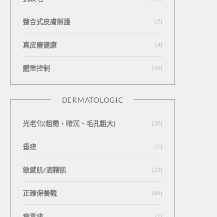
整合式皮膚照護
(7)
真皮層健康
(4)
體重控制
(40)
DERMATOLOGIC
光老化(粗糙、暗沉、毛孔粗大)
(26)
垂疣
(1)
敏感肌/酒糟肌
(29)
正確保養觀
(68)
病毒疣
(1)