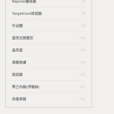
Rejuran麗珠蘭
(7)
TargetCool疼就酷
(3)
外泌體
(3)
提亮式微整形
(18)
晶亮瓷
(13)
果酸換膚
(14)
玻尿酸
(27)
聚己內酯(洢蓮絲)
(21)
肉毒桿菌
(15)