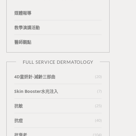
媒體報導
教學演講活動
醫師觀點
FULL SERVICE DERMATOLOGY
4D童妍針-減齡三部曲
(20)
Skin Booster水光注入
(7)
抗敏
(25)
抗痘
(40)
抗衰老
(104)