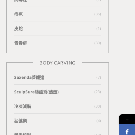
痘疤
(36)
皮蛇
(1)
青春痘
(30)
BODY CARVING
Saxenda善纖達
(7)
SculpSure絲酷秀(熱塑)
(23)
冷凍減脂
(30)
→
猛健樂
(4)
(40)