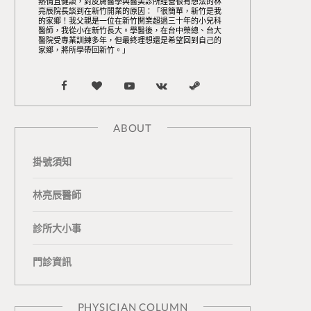
熱情且健談，對皮膚醫學與醫美診所經營很有想法的林
亮辰院長談到在新竹開業的原因：「很簡單，新竹是我
的家鄉！我父親是一位在新竹開業超過三十年的小兒科
醫師，我從小在新竹長大。學醫後，在台中榮總、台大
醫院受專業訓練多年，但最終理想還是希望回到自己的
家鄉，將所學帶回新竹。」
F
B
Y
V
S
a
l
o
K
t
ABOUT
c
o
u
o
e
掛號須知
e
g
T
n
a
b
L
u
t
m
林亮辰醫師
o
o
b
a
診所大小事
o
v
e
k
門診資訊
k
i
t
n
e
PHYSICIAN COLUMN