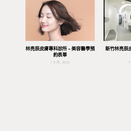
林亮辰皮膚專科診所 – 美容醫學預
新竹林亮辰
約表單
1 8 月, 2026
1