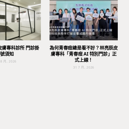
皮膚專科診所 門診掛
為何青春痘總是看不好？林亮辰皮
號須知
膚專科「青春痘 AI 特別門診」正
式上線！
 8 月, 2026
31 7 月, 2026