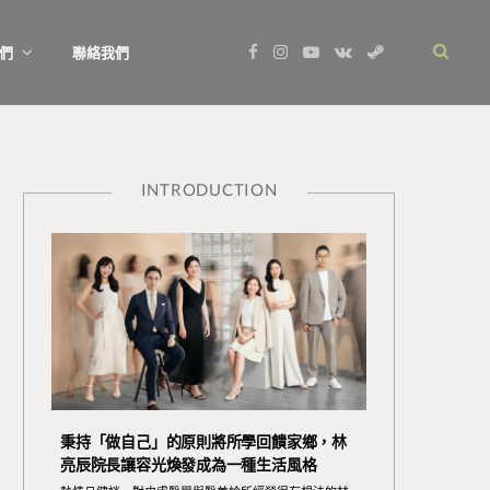
F
I
Y
V
S
們
聯絡我們
a
n
o
K
t
c
s
u
o
e
e
t
T
n
a
b
a
u
t
m
o
g
b
a
o
r
e
k
k
a
t
m
e
INTRODUCTION
秉持「做自己」的原則將所學回饋家鄉，林
亮辰院長讓容光煥發成為一種生活風格