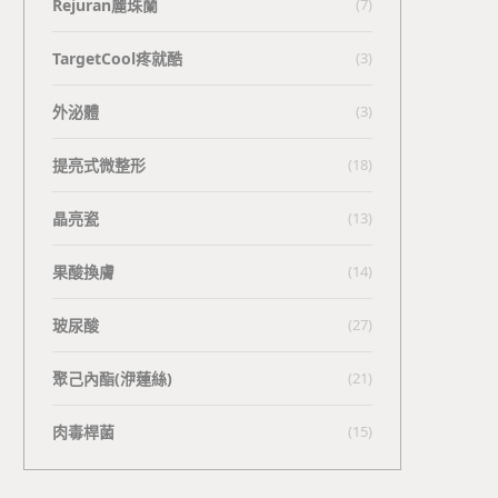
Rejuran麗珠蘭
(7)
TargetCool疼就酷
(3)
外泌體
(3)
提亮式微整形
(18)
晶亮瓷
(13)
果酸換膚
(14)
玻尿酸
(27)
聚己內酯(洢蓮絲)
(21)
肉毒桿菌
(15)