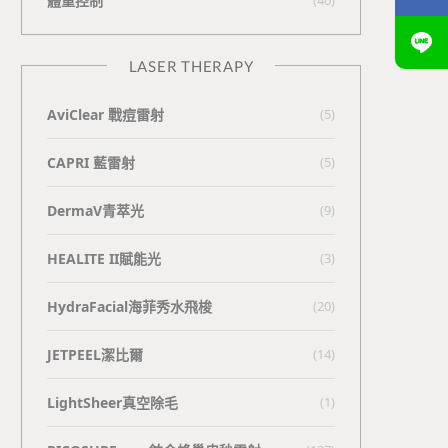
體重控制
LASER THERAPY
AviClear 戰痘雷射
(5)
CAPRI 藍雷射
(5)
DermaV青萃光
(9)
HEALITE II賦能光
(3)
HydraFacial海菲秀水飛梭
(20)
JETPEEL潔比爾
(14)
LightSheer真空除毛
(1)