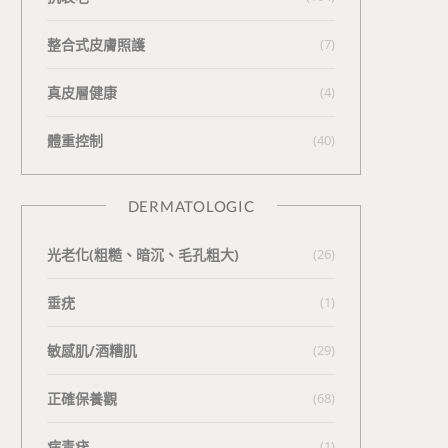
整合式皮膚照護
(7)
真皮層健康
(4)
體重控制
(40)
DERMATOLOGIC
光老化(粗糙、暗沉、毛孔粗大)
(26)
垂疣
(1)
敏感肌/酒糟肌
(29)
正確保養觀
(68)
病毒疣
(1)