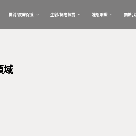
雷射/皮膚保養
注射/抗老拉提
體態雕塑
關於我
領域