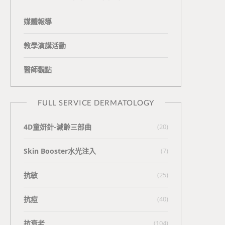
媒體報導
教學演講活動
醫師觀點
FULL SERVICE DERMATOLOGY
4D童妍針-減齡三部曲
(20)
Skin Booster水光注入
(7)
抗敏
(25)
抗痘
(40)
抗衰老
(104)