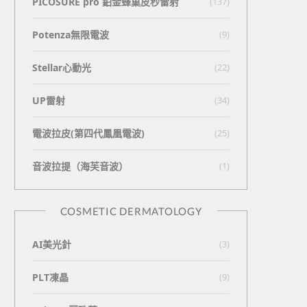
PICOSURE pro 鉑金蜂巢皮秒雷射
(137)
Potenza無限電波
(9)
Stellar心動光
(22)
UP雷射
(34)
電波拉皮(第四代鳳凰電波)
(25)
⾳波拉提（海芙⾳波）
(1)
COSMETIC DERMATOLOGY
AI美光針
(3)
PLT凍晶
(9)