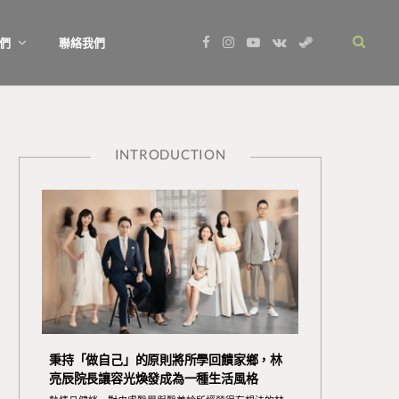
F
I
Y
V
S
們
聯絡我們
a
n
o
K
t
c
s
u
o
e
e
t
T
n
a
b
a
u
t
m
o
g
b
a
o
r
e
k
k
a
t
m
e
INTRODUCTION
秉持「做自己」的原則將所學回饋家鄉，林
亮辰院長讓容光煥發成為一種生活風格