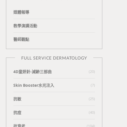
媒體報導
教學演講活動
醫師觀點
FULL SERVICE DERMATOLOGY
4D童妍針-減齡三部曲
(20)
Skin Booster水光注入
(7)
抗敏
(25)
抗痘
(40)
抗衰老
(104)