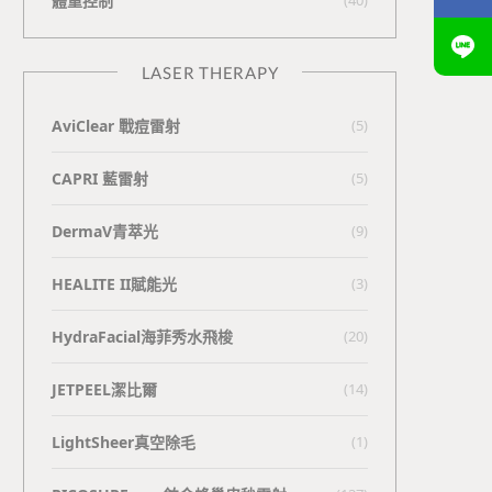
體重控制
LASER THERAPY
AviClear 戰痘雷射
(5)
CAPRI 藍雷射
(5)
DermaV青萃光
(9)
HEALITE II賦能光
(3)
HydraFacial海菲秀水飛梭
(20)
JETPEEL潔比爾
(14)
LightSheer真空除毛
(1)