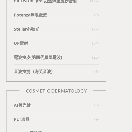
PICOSURE pro 鉑金蜂巢皮秒雷射
(137)
Potenza無限電波
(9)
Stellar心動光
(22)
UP雷射
(34)
電波拉皮(第四代鳳凰電波)
(25)
⾳波拉提（海芙⾳波）
(1)
COSMETIC DERMATOLOGY
AI美光針
(3)
PLT凍晶
(9)