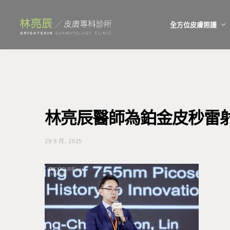
全方位皮膚照護
林亮辰醫師為鉑金皮秒雷
29 9 月, 2025