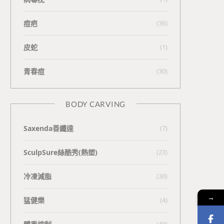
痘疤
(36)
皮蛇
(1)
青春痘
(30)
BODY CARVING
Saxenda善纖達
(7)
SculpSure絲酷秀(熱塑)
(23)
冷凍減脂
(30)
→
猛健樂
(4)
(40)