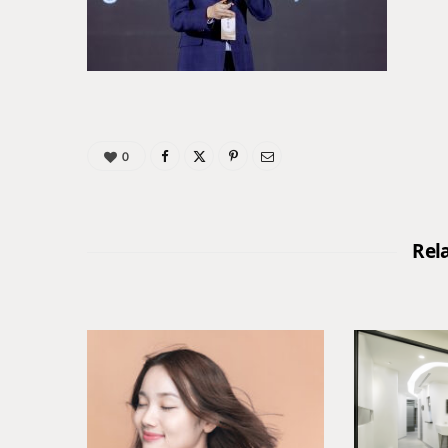
0
Rel