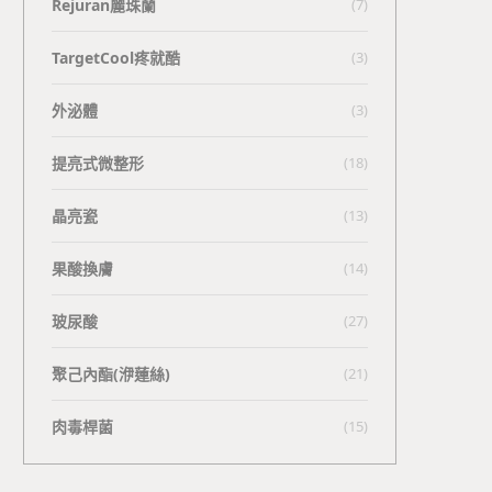
Rejuran麗珠蘭
(7)
TargetCool疼就酷
(3)
外泌體
(3)
提亮式微整形
(18)
晶亮瓷
(13)
果酸換膚
(14)
玻尿酸
(27)
聚己內酯(洢蓮絲)
(21)
肉毒桿菌
(15)