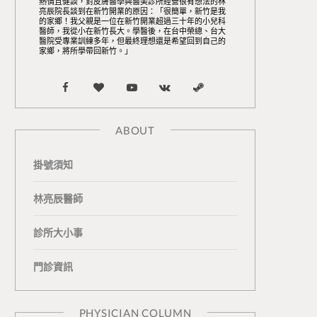
熱情且健談，對皮膚醫學與醫美診所經營很有想法的林
亮辰院長談到在新竹開業的原因：「很簡單，新竹是我
的家鄉！我父親是一位在新竹開業超過三十年的小兒科
醫師，我從小在新竹長大。學醫後，在台中榮總、台大
醫院受專業訓練多年，但最終理想還是希望回到自己的
家鄉，將所學帶回新竹。」
F
B
Y
V
S
a
l
o
K
t
ABOUT
c
o
u
o
e
掛號須知
e
g
T
n
a
b
L
u
t
m
林亮辰醫師
o
o
b
a
診所大小事
o
v
e
k
門診資訊
k
i
t
n
e
PHYSICIAN COLUMN