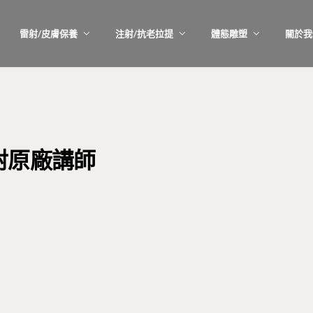
雷射/皮膚保養
注射/抗老拉提
體態雕塑
關於我
射原廠講師