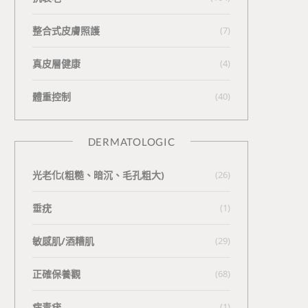
整合式皮膚照護
(7)
真皮層健康
(4)
體重控制
(40)
DERMATOLOGIC
光老化(粗糙、暗沉、毛孔粗大)
(26)
垂疣
(1)
敏感肌/酒糟肌
(29)
正確保養觀
(68)
病毒疣
(1)