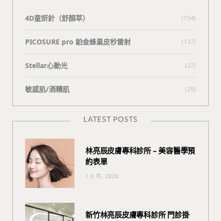
4D童妍針（舒顏萃）
(154)
PICOSURE pro 鉑金蜂巢皮秒雷射
(137)
Stellar心動光
(22)
敏感肌/酒糟肌
(29)
LATEST POSTS
林亮辰皮膚專科診所 – 美容醫學預
約表單
1 8 月, 2026
新竹林亮辰皮膚專科診所 門診掛