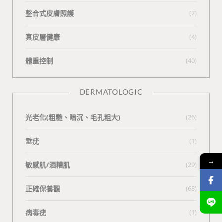
整合式皮膚照護
(7)
真皮層健康
(4)
體重控制
(40)
DERMATOLOGIC
光老化(粗糙、暗沉、毛孔粗大)
(26)
垂疣
(1)
→
敏感肌/酒糟肌
(29)
正確保養觀
(68)
病毒疣
(1)