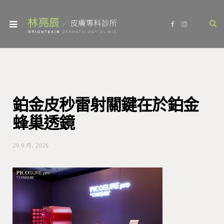
F
I
a
n
c
s
e
t
b
a
o
g
o
r
k
a
m
鉑金皮秒雷射關鍵在於鉑金
蜂巢透鏡
29 9 月, 2025