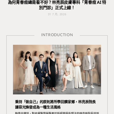
為何青春痘總是看不好？林亮辰皮膚專科「青春痘 AI 特
別門診」正式上線！
31 7 月, 2026
INTRODUCTION
秉持「做自己」的原則將所學回饋家鄉，林亮辰院長
讓容光煥發成為一種生活風格
熱情且健談，對皮膚醫學與醫美診所經營很有想法的林亮辰院長談到