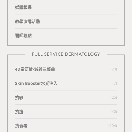
媒體報導
教學演講活動
醫師觀點
FULL SERVICE DERMATOLOGY
4D童妍針-減齡三部曲
(20)
Skin Booster水光注入
(7)
抗敏
(25)
抗痘
(40)
抗衰老
(104)