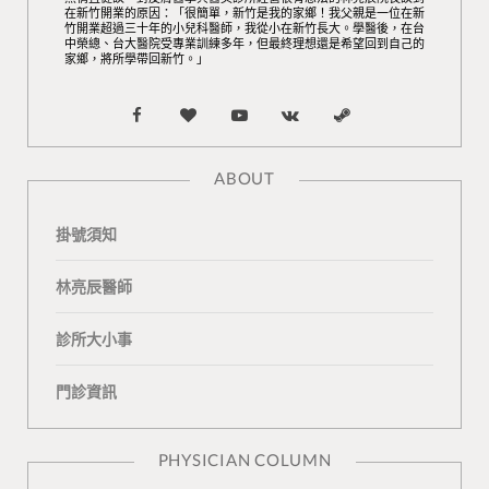
在新竹開業的原因：「很簡單，新竹是我的家鄉！我父親是一位在新
竹開業超過三十年的小兒科醫師，我從小在新竹長大。學醫後，在台
中榮總、台大醫院受專業訓練多年，但最終理想還是希望回到自己的
家鄉，將所學帶回新竹。」
F
B
Y
V
S
a
l
o
K
t
ABOUT
c
o
u
o
e
掛號須知
e
g
T
n
a
b
L
u
t
m
林亮辰醫師
o
o
b
a
診所大小事
o
v
e
k
門診資訊
k
i
t
n
e
PHYSICIAN COLUMN