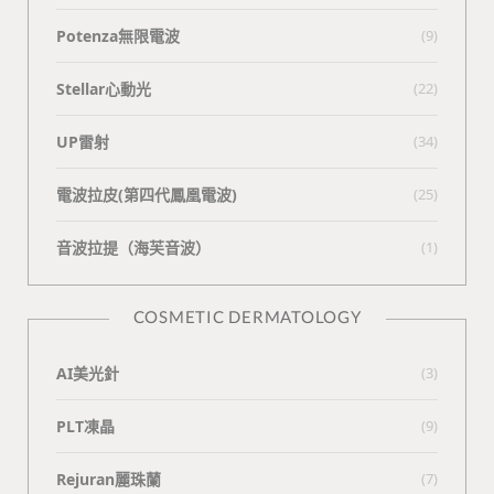
Potenza無限電波
(9)
Stellar心動光
(22)
UP雷射
(34)
電波拉皮(第四代鳳凰電波)
(25)
⾳波拉提（海芙⾳波）
(1)
COSMETIC DERMATOLOGY
AI美光針
(3)
PLT凍晶
(9)
Rejuran麗珠蘭
(7)