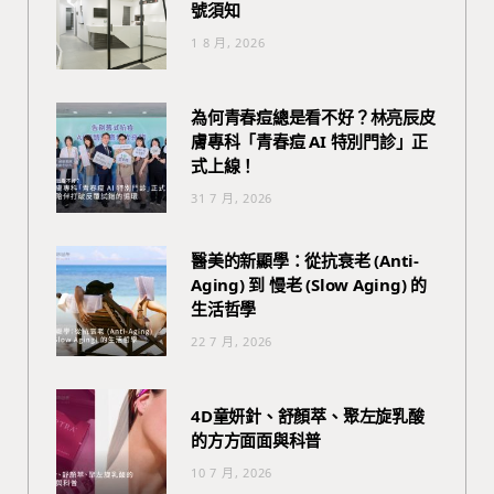
號須知
1 8 月, 2026
為何青春痘總是看不好？林亮辰皮
膚專科「青春痘 AI 特別門診」正
式上線！
31 7 月, 2026
醫美的新顯學：從抗衰老 (Anti-
Aging) 到 慢老 (Slow Aging) 的
生活哲學
22 7 月, 2026
4D童妍針、舒顏萃、聚左旋乳酸
的方方面面與科普
10 7 月, 2026