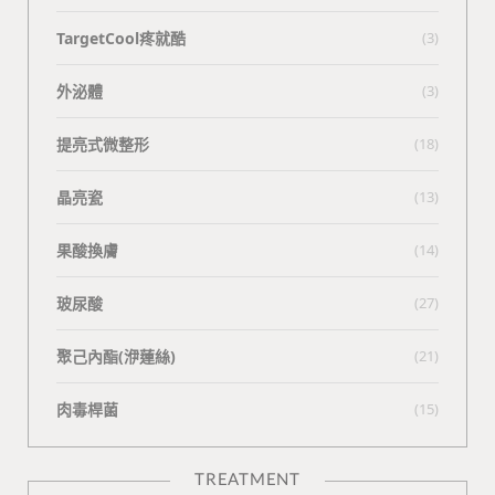
TargetCool疼就酷
(3)
外泌體
(3)
提亮式微整形
(18)
晶亮瓷
(13)
果酸換膚
(14)
玻尿酸
(27)
聚己內酯(洢蓮絲)
(21)
肉毒桿菌
(15)
TREATMENT