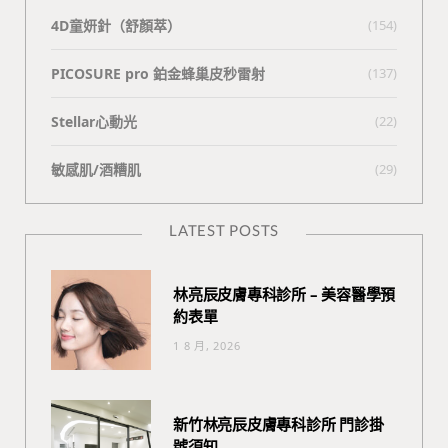
4D童妍針（舒顏萃）
(154)
PICOSURE pro 鉑金蜂巢皮秒雷射
(137)
Stellar心動光
(22)
敏感肌/酒糟肌
(29)
LATEST POSTS
林亮辰皮膚專科診所 – 美容醫學預
約表單
1 8 月, 2026
新竹林亮辰皮膚專科診所 門診掛
號須知