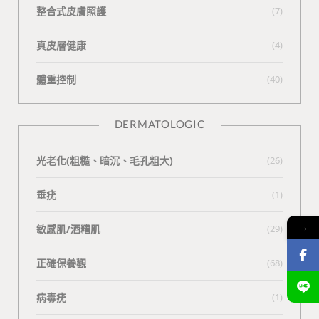
整合式皮膚照護
(7)
真皮層健康
(4)
體重控制
(40)
DERMATOLOGIC
光老化(粗糙、暗沉、毛孔粗大)
(26)
垂疣
(1)
→
敏感肌/酒糟肌
(29)
正確保養觀
(68)
病毒疣
(1)