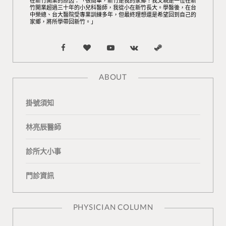
在新竹開業的原因：「很簡單，新竹是我的家鄉！我父親是一位在新
竹開業超過三十年的小兒科醫師，我從小在新竹長大。學醫後，在台
中榮總、台大醫院受專業訓練多年，但最終理想還是希望回到自己的
家鄉，將所學帶回新竹。」
F
B
Y
V
S
a
l
o
K
t
ABOUT
c
o
u
o
e
掛號須知
e
g
T
n
a
b
L
u
t
m
林亮辰醫師
o
o
b
a
診所大小事
o
v
e
k
門診資訊
k
i
t
n
e
PHYSICIAN COLUMN