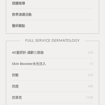
媒體報導
教學演講活動
醫師觀點
FULL SERVICE DERMATOLOGY
4D童妍針-減齡三部曲
(20)
Skin Booster水光注入
(7)
抗敏
(25)
抗痘
(40)
抗衰老
(104)