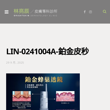
F
I
a
n
c
s
e
t
b
a
o
g
o
r
k
a
m
LIN-0241004A-鉑金皮秒
29 9 月, 2025