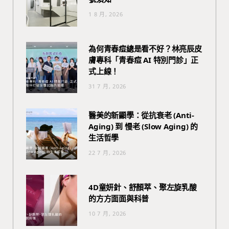
1 8 月, 2026
為何青春痘總是看不好？林亮辰皮
膚專科「青春痘 AI 特別門診」正
式上線！
31 7 月, 2026
醫美的新顯學：從抗衰老 (Anti-
Aging) 到 慢老 (Slow Aging) 的
生活哲學
22 7 月, 2026
4D童妍針、舒顏萃、聚左旋乳酸
的方方面面與科普
10 7 月, 2026