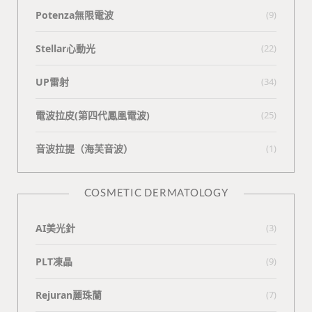
Potenza無限電波
(9)
Stellar心動光
(22)
UP雷射
(34)
電波拉皮(第四代鳳凰電波)
(25)
⾳波拉提（海芙⾳波）
(1)
COSMETIC DERMATOLOGY
AI美光針
(3)
PLT凍晶
(9)
Rejuran麗珠蘭
(7)