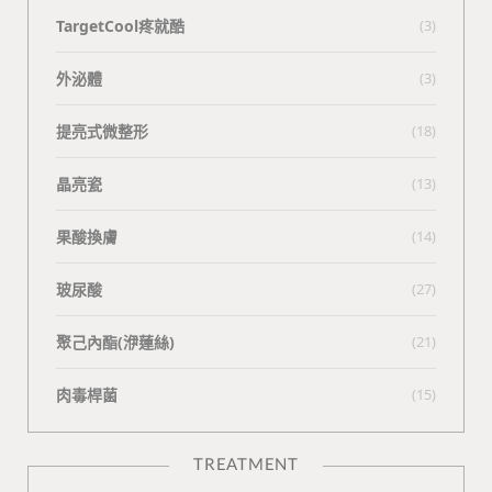
TargetCool疼就酷
(3)
外泌體
(3)
提亮式微整形
(18)
晶亮瓷
(13)
果酸換膚
(14)
玻尿酸
(27)
聚己內酯(洢蓮絲)
(21)
肉毒桿菌
(15)
TREATMENT